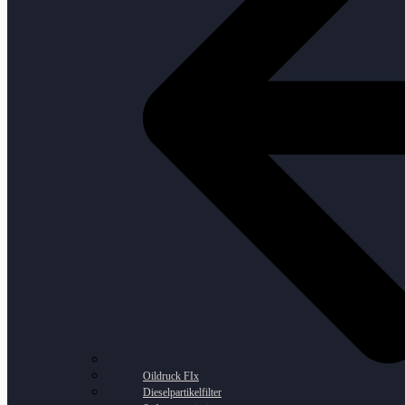
Oildruck FIx
Dieselpartikelfilter