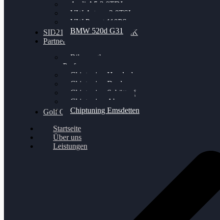
Audi A5 3.0TDI
VW Arteon 2.0TSI
VW Passat 110PS
BMW 520d G31
SID212 / 212EVO UNLOCK
Partner
Bilgenroth
Performance
Chiptuning Herzlacke
Chiptuning Duelmen
Chiptuning Schüttorf
Chiptuning Ahaus
Chiptuning Emsdetten
Golf Gewinnspiel
Startseite
Über uns
Leistungen