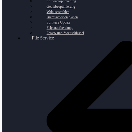
Softwareoptimierung
Getriebeoptimierung
Walnussstrahlen
Bremsscheiben planen
Software Update
Felgenaufbereitung
Ersatz- und Zweitschlüssel
File Service