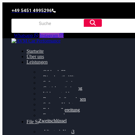
+49 5451 4995296
Whatsapp
Instagram
Startseite
Über uns
Leistungen
Oildruck FIx
Dieselpartikelfilter
Softwareoptimierung
Getriebeoptimierung
Walnussstrahlen
Bremsscheiben planen
Software Update
Felgenaufbereitung
Ersatz- und
Zweitschlüssel
File Service
Alientech Kess3