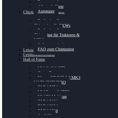
Powergate 4
Alientech Shop
Autotuner
Chiptuning Konfigurator
Professionelles
Chiptuning für PKWs
Professionelles
Chiptuning für Traktoren &
LKW
Softwareoptimierung
FAQ zum Chiptuning
Leistungsmessung
Leistungsprüfstand
Hall of Fame
VW Golf 6 GTI
Cupra Formentor
Nissan GT-R35 3.8 MK3
V6 TWINTURBO
BMW 525d
VW Passat 2.0TDI
VW T6 Multivan
BMW 318d
BMW 320d
BMW 120d
Audi S6