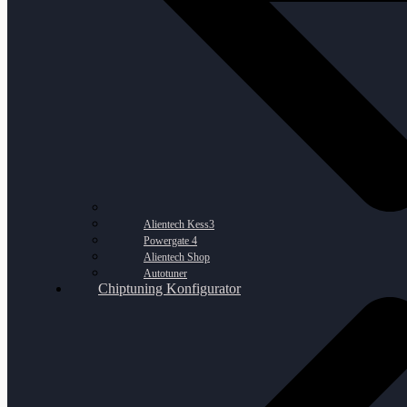
Alientech Kess3
Powergate 4
Alientech Shop
Autotuner
Chiptuning Konfigurator