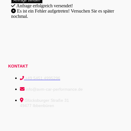
Anfrage erfolgreich versendet!
Es ist ein Fehler aufgetreten! Versuchen Sie es später
nochmal.
KONTAKT
+49 5451 4995296
info@avm-car-performance.de
Glücksburger Straße 31
49477 Ibbenbüren