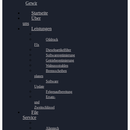
Gewinnspiel
Startseite
Über
uns
Leistungen
Oildruck
FIx
Dieselpartikelfilter
Softwareoptimierung
Getriebeoptimierung
Walnussstrahlen
Bremsscheiben
planen
Software
Update
Felgenaufbereitung
Ersatz-
und
Zweitschlüssel
File
Service
Alientech