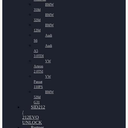
BMW
318d
BMW
320d
BMW
120d
Audi
S6
Audi
A5
3.0TDI
VW
Arteon
2.0TSI
VW
Passat
110PS
BMW
520d
G31
SID212
/
212EVO
UNLOCK
Partner