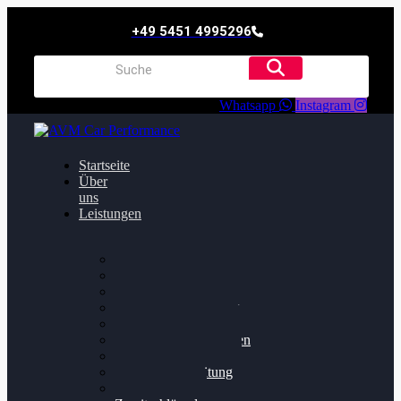
+49 5451 4995296
Whatsapp
Instagram
Startseite
Über
uns
Leistungen
Oildruck FIx
Dieselpartikelfilter
Softwareoptimierung
Getriebeoptimierung
Walnussstrahlen
Bremsscheiben planen
Software Update
Felgenaufbereitung
Ersatz- und