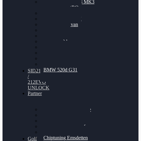
Nissan GT-R35 3.8 MK3
V6 TWINTURBO
BMW 525d
VW Passat 2.0TDI
VW T6 Multivan
BMW 318d
BMW 320d
BMW 120d
Audi S6
Audi A5 3.0TDI
VW Arteon 2.0TSI
VW Passat 110PS
BMW 520d G31
SID212
/
212EVO
UNLOCK
Partner
Bilgenroth Performance
Chiptuning Herzlacke
Chiptuning Duelmen
Chiptuning Schüttorf
Chiptuning Ahaus
Chiptuning Emsdetten
Golf