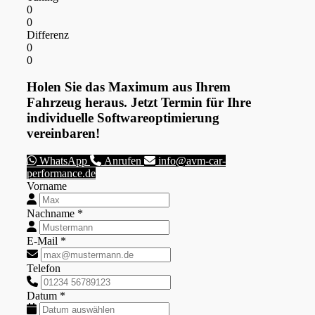
0
0
Differenz
0
0
Holen Sie das Maximum aus Ihrem
Fahrzeug heraus. Jetzt Termin für Ihre
individuelle Softwareoptimierung
vereinbaren!
WhatsApp
Anrufen
info@avm-car-
performance.de
Vorname
Nachname *
E-Mail *
Telefon
Datum *