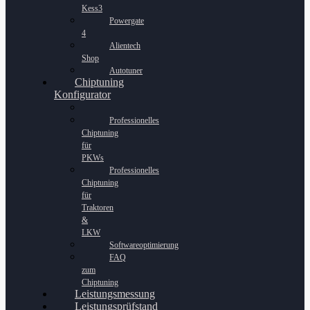
Kess3
Powergate
4
Alientech
Shop
Autotuner
Chiptuning
Konfigurator
Professionelles
Chiptuning
für
PKWs
Professionelles
Chiptuning
für
Traktoren
&
LKW
Softwareoptimierung
FAQ
zum
Chiptuning
Leistungsmessung
Leistungsprüfstand