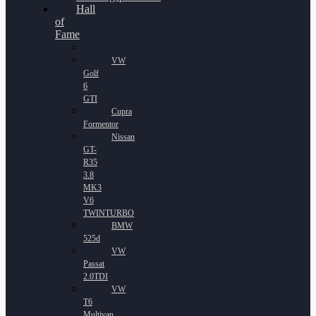
Hall
of
Fame
VW
Golf
6
GTI
Cupra
Formentor
Nissan
GT-
R35
3.8
MK3
V6
TWINTURBO
BMW
525d
VW
Passat
2.0TDI
VW
T6
Multivan