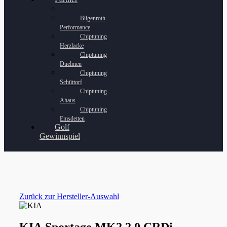
Bilgenroth
Performance
Chiptuning
Herzlacke
Chiptuning
Duelmen
Chiptuning
Schüttorf
Chiptuning
Ahaus
Chiptuning
Emsdetten
Golf
Gewinnspiel
Zurück zur Hersteller-Auswahl
KIA Sportage MK2 2.0 CRDi