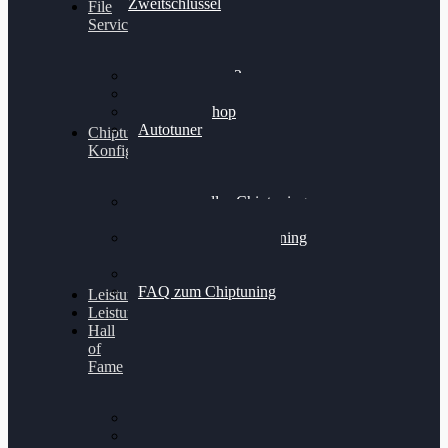
Zweitschlüssel
File
Service
Alientech Kess3
Powergate 4
Alientech Shop
Autotuner
Chiptuning
Konfigurator
Professionelles Chiptuning
für PKWs
Professionelles Chiptuning
für Traktoren & LKW
Softwareoptimierung
FAQ zum Chiptuning
Leistungsmessung
Leistungsprüfstand
Hall
of
Fame
VW Golf 6 GTI
Cupra Formentor