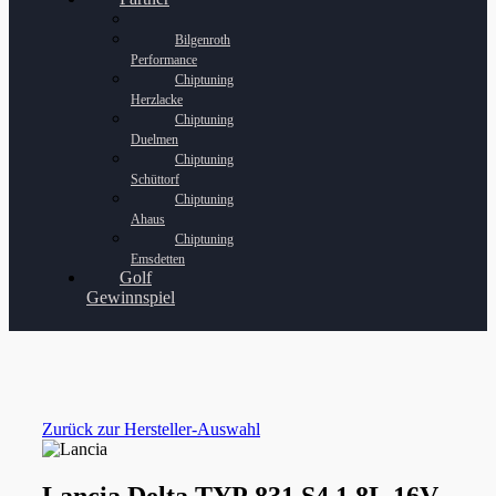
Bilgenroth
Performance
Chiptuning
Herzlacke
Chiptuning
Duelmen
Chiptuning
Schüttorf
Chiptuning
Ahaus
Chiptuning
Emsdetten
Golf
Gewinnspiel
Zurück zur Hersteller-Auswahl
Lancia Delta TYP 831 S4 1.8L 16V