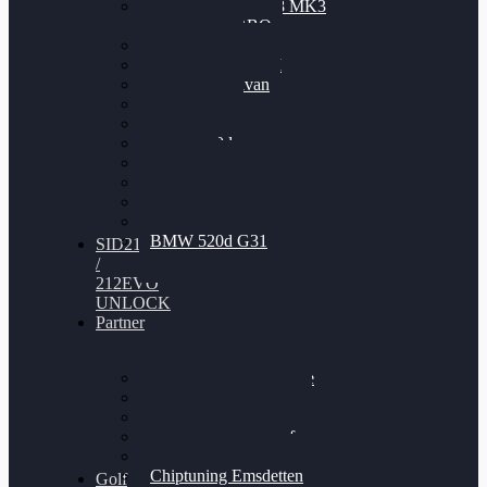
Nissan GT-R35 3.8 MK3
V6 TWINTURBO
BMW 525d
VW Passat 2.0TDI
VW T6 Multivan
BMW 318d
BMW 320d
BMW 120d
Audi S6
Audi A5 3.0TDI
VW Arteon 2.0TSI
VW Passat 110PS
BMW 520d G31
SID212
/
212EVO
UNLOCK
Partner
Bilgenroth Performance
Chiptuning Herzlacke
Chiptuning Duelmen
Chiptuning Schüttorf
Chiptuning Ahaus
Chiptuning Emsdetten
Golf