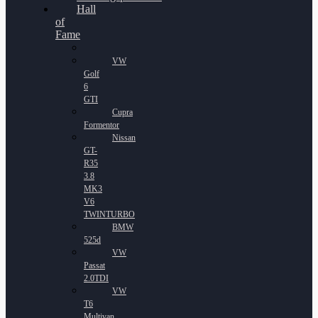
Hall
of
Fame
VW
Golf
6
GTI
Cupra
Formentor
Nissan
GT-
R35
3.8
MK3
V6
TWINTURBO
BMW
525d
VW
Passat
2.0TDI
VW
T6
Multivan