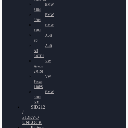
BMW
318d
BMW
320d
BMW
120d
Audi
S6
Audi
A5
3.0TDI
VW
Arteon
2.0TSI
VW
Passat
110PS
BMW
520d
G31
SID212
/
212EVO
UNLOCK
Partner