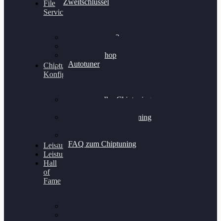
Zweitschlüssel
File
Service
Alientech Kess3
Powergate 4
Alientech Shop
Autotuner
Chiptuning
Konfigurator
Professionelles Chiptuning
für PKWs
Professionelles Chiptuning
für Traktoren & LKW
Softwareoptimierung
FAQ zum Chiptuning
Leistungsmessung
Leistungsprüfstand
Hall
of
Fame
VW Golf 6 GTI
Cupra Formentor