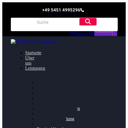
+49 5451 4995296
Whatsapp
Instagram
Startseite
Über
uns
Leistungen
Oildruck FIx
Dieselpartikelfilter
Softwareoptimierung
Getriebeoptimierung
Walnussstrahlen
Bremsscheiben planen
Software Update
Felgenaufbereitung
Ersatz- und