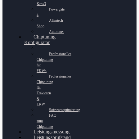
Kess3
Powergate
4
Alientech
Shop
Autotuner
Chiptuning
Konfigurator
Professionelles
Chiptuning
für
PKWs
Professionelles
Chiptuning
für
Traktoren
&
LKW
Softwareoptimierung
FAQ
zum
Chiptuning
Leistungsmessung
Leistungsprüfstand