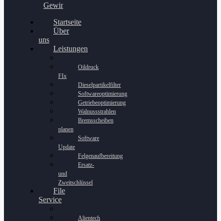
Gewinnspiel
Startseite
Über
uns
Leistungen
Oildruck
FIx
Dieselpartikelfilter
Softwareoptimierung
Getriebeoptimierung
Walnussstrahlen
Bremsscheiben
planen
Software
Update
Felgenaufbereitung
Ersatz-
und
Zweitschlüssel
File
Service
Alientech