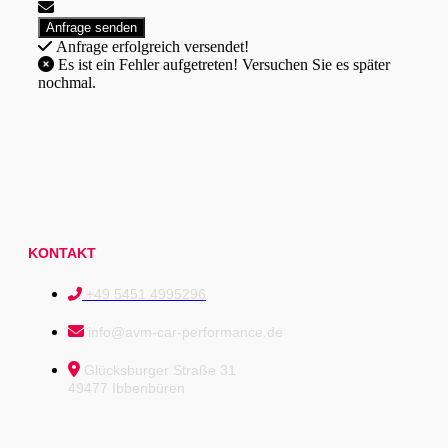
Anfrage erfolgreich versendet!
Es ist ein Fehler aufgetreten! Versuchen Sie es später
nochmal.
KONTAKT
+49 5451 4995296
info@avm-car-performance.de
Glücksburger Straße 31
49477 Ibbenbüren