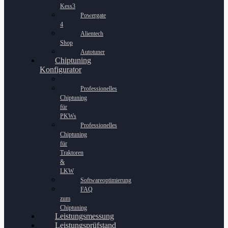
Kess3
Powergate
4
Alientech
Shop
Autotuner
Chiptuning
Konfigurator
Professionelles
Chiptuning
für
PKWs
Professionelles
Chiptuning
für
Traktoren
&
LKW
Softwareoptimierung
FAQ
zum
Chiptuning
Leistungsmessung
Leistungsprüfstand