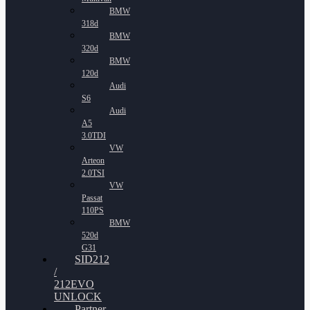
BMW
318d
BMW
320d
BMW
120d
Audi
S6
Audi
A5
3.0TDI
VW
Arteon
2.0TSI
VW
Passat
110PS
BMW
520d
G31
SID212
/
212EVO
UNLOCK
Partner