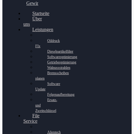
Gewinnspiel
Startseite
Über
uns
Leistungen
Oildruck
FIx
Dieselpartikelfilter
Softwareoptimierung
Getriebeoptimierung
Walnussstrahlen
Bremsscheiben
planen
Software
Update
Felgenaufbereitung
Ersatz-
und
Zweitschlüssel
File
Service
Alientech