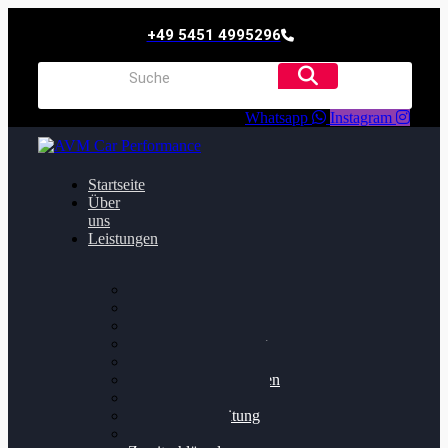
+49 5451 4995296
Whatsapp
Instagram
Startseite
Über
uns
Leistungen
Oildruck FIx
Dieselpartikelfilter
Softwareoptimierung
Getriebeoptimierung
Walnussstrahlen
Bremsscheiben planen
Software Update
Felgenaufbereitung
Ersatz- und