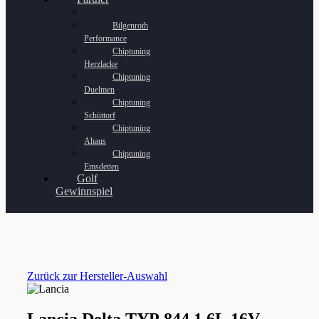
Bilgenroth
Performance
Chiptuning
Herzlacke
Chiptuning
Duelmen
Chiptuning
Schüttorf
Chiptuning
Ahaus
Chiptuning
Emsdetten
Golf
Gewinnspiel
Zurück zur Hersteller-Auswahl
Lancia Delta TYP 844 1.6L 16V