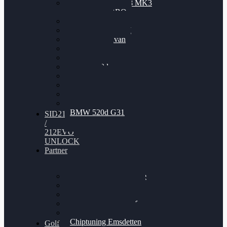
Nissan GT-R35 3.8 MK3
V6 TWINTURBO
BMW 525d
VW Passat 2.0TDI
VW T6 Multivan
BMW 318d
BMW 320d
BMW 120d
Audi S6
Audi A5 3.0TDI
VW Arteon 2.0TSI
VW Passat 110PS
BMW 520d G31
SID212
/
212EVO
UNLOCK
Partner
Bilgenroth Performance
Chiptuning Herzlacke
Chiptuning Duelmen
Chiptuning Schüttorf
Chiptuning Ahaus
Chiptuning Emsdetten
Golf