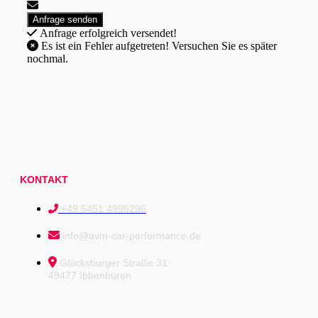
Anfrage erfolgreich versendet!
Es ist ein Fehler aufgetreten! Versuchen Sie es später
nochmal.
KONTAKT
+49 5451 4995296
info@avm-car-performance.de
Glücksburger Straße 31
49477 Ibbenbüren