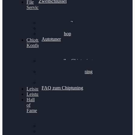
Zweitschlüssel
File
Service
Alientech Kess3
Powergate 4
Alientech Shop
Autotuner
Chiptuning
Konfigurator
Professionelles Chiptuning
für PKWs
Professionelles Chiptuning
für Traktoren & LKW
Softwareoptimierung
FAQ zum Chiptuning
Leistungsmessung
Leistungsprüfstand
Hall
of
Fame
VW Golf 6 GTI
Cupra Formentor