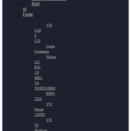
Hall
of
Fame
VW
Golf
6
GTI
Cupra
Formentor
Nissan
GT-
R35
3.8
MK3
V6
TWINTURBO
BMW
525d
VW
Passat
2.0TDI
VW
T6
Multivan