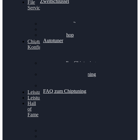
Zweitschlüssel
File
Service
Alientech Kess3
Powergate 4
Alientech Shop
Autotuner
Chiptuning
Konfigurator
Professionelles Chiptuning
für PKWs
Professionelles Chiptuning
für Traktoren & LKW
Softwareoptimierung
FAQ zum Chiptuning
Leistungsmessung
Leistungsprüfstand
Hall
of
Fame
VW Golf 6 GTI
Cupra Formentor