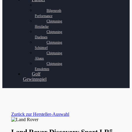
Bilgenroth
Performance
Chiptuning
Herzlacke
Chiptuning
Duelmen
Chiptuning
Schüttorf
Chiptuning
Ahaus
Chiptuning
Emsdetten
Golf
Gewinnspiel
Zurück zur Hersteller-Auswahl
Land Rover Discovery Sport LR5