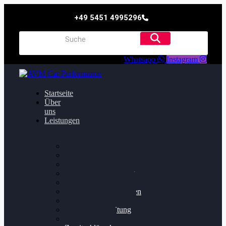
+49 5451 4995296
Whatsapp
Instagram
Startseite
Über
uns
Leistungen
Oildruck FIx
Dieselpartikelfilter
Softwareoptimierung
Getriebeoptimierung
Walnussstrahlen
Bremsscheiben planen
Software Update
Felgenaufbereitung
Ersatz- und