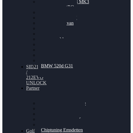
Nissan GT-R35 3.8 MK3
V6 TWINTURBO
BMW 525d
VW Passat 2.0TDI
VW T6 Multivan
BMW 318d
BMW 320d
BMW 120d
Audi S6
Audi A5 3.0TDI
VW Arteon 2.0TSI
VW Passat 110PS
BMW 520d G31
SID212
/
212EVO
UNLOCK
Partner
Bilgenroth Performance
Chiptuning Herzlacke
Chiptuning Duelmen
Chiptuning Schüttorf
Chiptuning Ahaus
Chiptuning Emsdetten
Golf