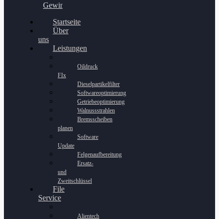
Gewinnspiel
Startseite
Über
uns
Leistungen
Oildruck
FIx
Dieselpartikelfilter
Softwareoptimierung
Getriebeoptimierung
Walnussstrahlen
Bremsscheiben
planen
Software
Update
Felgenaufbereitung
Ersatz-
und
Zweitschlüssel
File
Service
Alientech