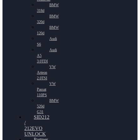
BMW
318d
BMW
320d
BMW
120d
Audi
S6
Audi
A5
3.0TDI
VW
Arteon
2.0TSI
VW
Passat
110PS
BMW
520d
G31
SID212
/
212EVO
UNLOCK
Partner