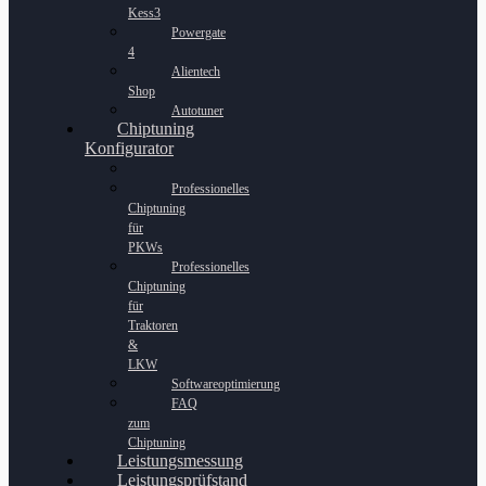
Kess3
Powergate
4
Alientech
Shop
Autotuner
Chiptuning
Konfigurator
Professionelles
Chiptuning
für
PKWs
Professionelles
Chiptuning
für
Traktoren
&
LKW
Softwareoptimierung
FAQ
zum
Chiptuning
Leistungsmessung
Leistungsprüfstand