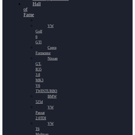
Hall
of
Fame
VW
Golf
6
GTI
Cupra
Formentor
Nissan
GT-
R35
3.8
MK3
V6
TWINTURBO
BMW
525d
VW
Passat
2.0TDI
VW
T6
Multivan