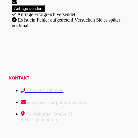
Anfrage erfolgreich versendet!
Es ist ein Fehler aufgetreten! Versuchen Sie es später
nochmal.
KONTAKT
+49 5451 4995296
info@avm-car-performance.de
Glücksburger Straße 31
49477 Ibbenbüren