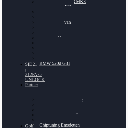
Nissan GT-R35 3.8 MK3
V6 TWINTURBO
BMW 525d
VW Passat 2.0TDI
VW T6 Multivan
BMW 318d
BMW 320d
BMW 120d
Audi S6
Audi A5 3.0TDI
VW Arteon 2.0TSI
VW Passat 110PS
BMW 520d G31
SID212
/
212EVO
UNLOCK
Partner
Bilgenroth Performance
Chiptuning Herzlacke
Chiptuning Duelmen
Chiptuning Schüttorf
Chiptuning Ahaus
Chiptuning Emsdetten
Golf