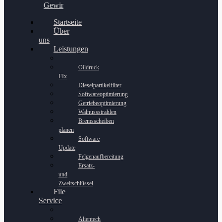
Gewinnspiel
Startseite
Über
uns
Leistungen
Oildruck
FIx
Dieselpartikelfilter
Softwareoptimierung
Getriebeoptimierung
Walnussstrahlen
Bremsscheiben
planen
Software
Update
Felgenaufbereitung
Ersatz-
und
Zweitschlüssel
File
Service
Alientech