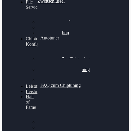
Zweitschlüssel
File
Service
Alientech Kess3
Powergate 4
Alientech Shop
Autotuner
Chiptuning
Konfigurator
Professionelles Chiptuning
für PKWs
Professionelles Chiptuning
für Traktoren & LKW
Softwareoptimierung
FAQ zum Chiptuning
Leistungsmessung
Leistungsprüfstand
Hall
of
Fame
VW Golf 6 GTI
Cupra Formentor