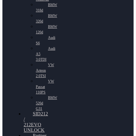
BMW
318d
BMW
320d
BMW
120d
Audi
S6
Audi
A5
3.0TDI
VW
Arteon
2.0TSI
VW
Passat
110PS
BMW
520d
G31
SID212
/
212EVO
UNLOCK
Partner