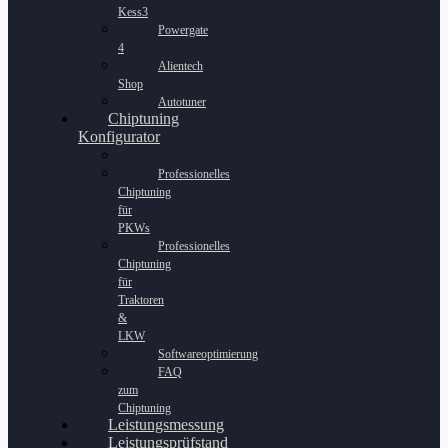
Kess3
Powergate
4
Alientech
Shop
Autotuner
Chiptuning
Konfigurator
Professionelles
Chiptuning
für
PKWs
Professionelles
Chiptuning
für
Traktoren
&
LKW
Softwareoptimierung
FAQ
zum
Chiptuning
Leistungsmessung
Leistungsprüfstand