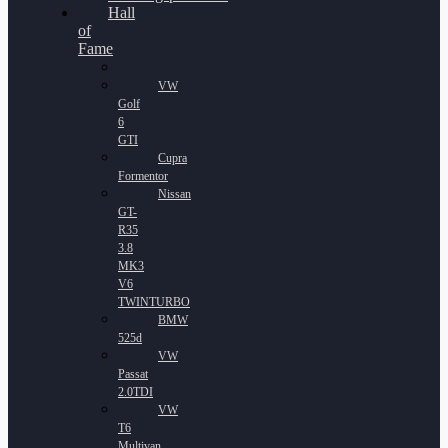
Hall
of
Fame
VW
Golf
6
GTI
Cupra
Formentor
Nissan
GT-
R35
3.8
MK3
V6
TWINTURBO
BMW
525d
VW
Passat
2.0TDI
VW
T6
Multivan