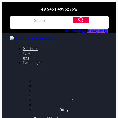
+49 5451 4995296
Whatsapp
Instagram
Startseite
Über
uns
Leistungen
Oildruck FIx
Dieselpartikelfilter
Softwareoptimierung
Getriebeoptimierung
Walnussstrahlen
Bremsscheiben planen
Software Update
Felgenaufbereitung
Ersatz- und