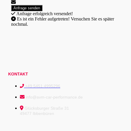
Anfrage erfolgreich versendet!
Es ist ein Fehler aufgetreten! Versuchen Sie es später
nochmal.
KONTAKT
+49 5451 4995296
info@avm-car-performance.de
Glücksburger Straße 31
49477 Ibbenbüren