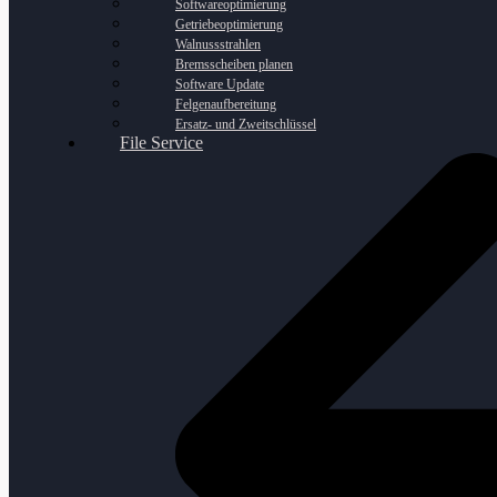
Softwareoptimierung
Getriebeoptimierung
Walnussstrahlen
Bremsscheiben planen
Software Update
Felgenaufbereitung
Ersatz- und Zweitschlüssel
File Service