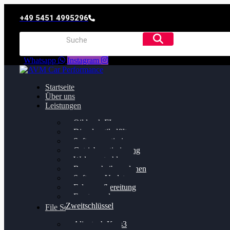
+49 5451 4995296
Whatsapp
Instagram
Startseite
Über uns
Leistungen
Oildruck FIx
Dieselpartikelfilter
Softwareoptimierung
Getriebeoptimierung
Walnussstrahlen
Bremsscheiben planen
Software Update
Felgenaufbereitung
Ersatz- und
Zweitschlüssel
File Service
Alientech Kess3