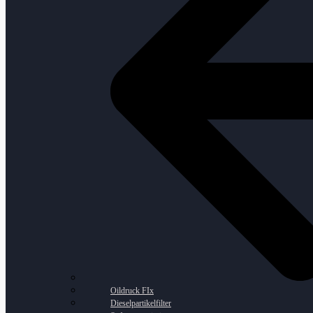
Oildruck FIx
Dieselpartikelfilter