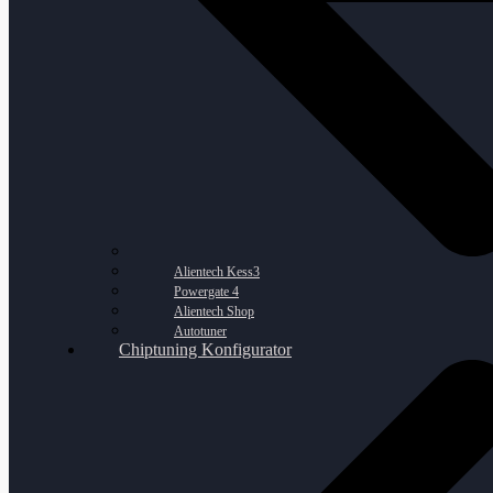
Alientech Kess3
Powergate 4
Alientech Shop
Autotuner
Chiptuning Konfigurator