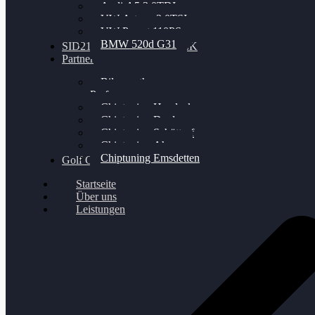
Audi A5 3.0TDI
VW Arteon 2.0TSI
VW Passat 110PS
BMW 520d G31
SID212 / 212EVO UNLOCK
Partner
Bilgenroth
Performance
Chiptuning Herzlacke
Chiptuning Duelmen
Chiptuning Schüttorf
Chiptuning Ahaus
Chiptuning Emsdetten
Golf Gewinnspiel
Startseite
Über uns
Leistungen