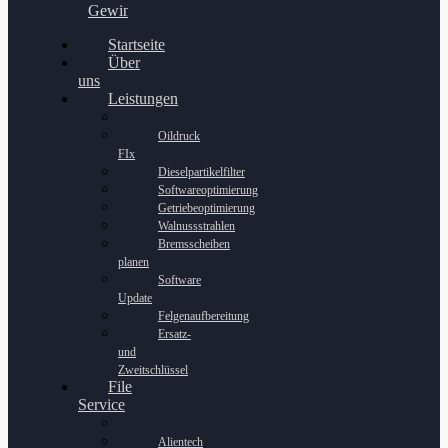
Gewinnspiel
Startseite
Über
uns
Leistungen
Oildruck
FIx
Dieselpartikelfilter
Softwareoptimierung
Getriebeoptimierung
Walnussstrahlen
Bremsscheiben
planen
Software
Update
Felgenaufbereitung
Ersatz-
und
Zweitschlüssel
File
Service
Alientech