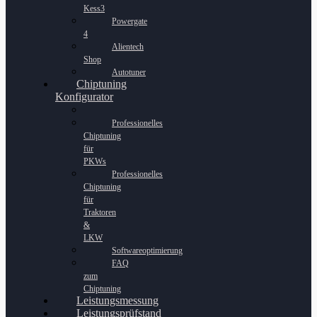
Kess3
Powergate
4
Alientech
Shop
Autotuner
Chiptuning
Konfigurator
Professionelles
Chiptuning
für
PKWs
Professionelles
Chiptuning
für
Traktoren
&
LKW
Softwareoptimierung
FAQ
zum
Chiptuning
Leistungsmessung
Leistungsprüfstand