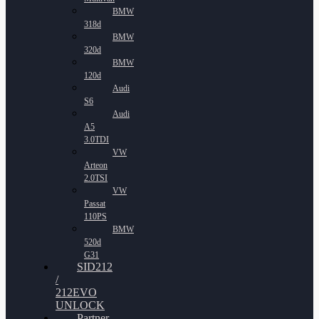
BMW
318d
BMW
320d
BMW
120d
Audi
S6
Audi
A5
3.0TDI
VW
Arteon
2.0TSI
VW
Passat
110PS
BMW
520d
G31
SID212
/
212EVO
UNLOCK
Partner