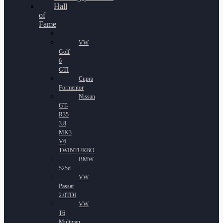
Hall
of
Fame
VW
Golf
6
GTI
Cupra
Formentor
Nissan
GT-
R35
3.8
MK3
V6
TWINTURBO
BMW
525d
VW
Passat
2.0TDI
VW
T6
Multivan