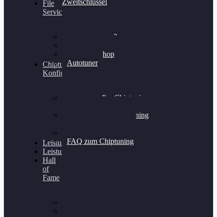
Zweitschlüssel
File
Service
Alientech Kess3
Powergate 4
Alientech Shop
Autotuner
Chiptuning
Konfigurator
Professionelles Chiptuning
für PKWs
Professionelles Chiptuning
für Traktoren & LKW
Softwareoptimierung
FAQ zum Chiptuning
Leistungsmessung
Leistungsprüfstand
Hall
of
Fame
VW Golf 6 GTI
Cupra Formentor