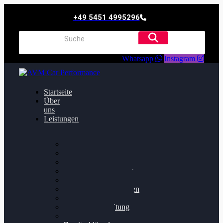
+49 5451 4995296
Whatsapp
Instagram
Startseite
Über
uns
Leistungen
Oildruck FIx
Dieselpartikelfilter
Softwareoptimierung
Getriebeoptimierung
Walnussstrahlen
Bremsscheiben planen
Software Update
Felgenaufbereitung
Ersatz- und