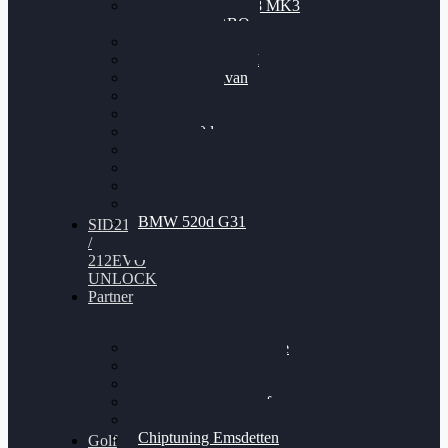
Nissan GT-R35 3.8 MK3
V6 TWINTURBO
BMW 525d
VW Passat 2.0TDI
VW T6 Multivan
BMW 318d
BMW 320d
BMW 120d
Audi S6
Audi A5 3.0TDI
VW Arteon 2.0TSI
VW Passat 110PS
BMW 520d G31
SID212
/
212EVO
UNLOCK
Partner
Bilgenroth Performance
Chiptuning Herzlacke
Chiptuning Duelmen
Chiptuning Schüttorf
Chiptuning Ahaus
Chiptuning Emsdetten
Golf