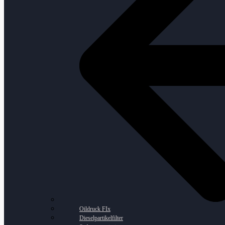
Oildruck FIx
Dieselpartikelfilter