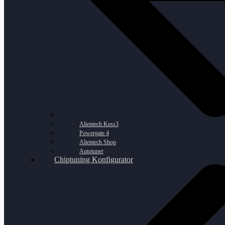
Alientech Kess3
Powergate 4
Alientech Shop
Autotuner
Chiptuning Konfigurator