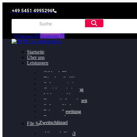
+49 5451 4995296
Whatsapp
Instagram
Startseite
Über uns
Leistungen
Oildruck FIx
Dieselpartikelfilter
Softwareoptimierung
Getriebeoptimierung
Walnussstrahlen
Bremsscheiben planen
Software Update
Felgenaufbereitung
Ersatz- und
Zweitschlüssel
File Service
Alientech Kess3