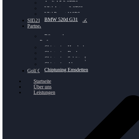
Audi A5 3.0TDI
VW Arteon 2.0TSI
VW Passat 110PS
BMW 520d G31
SID212 / 212EVO UNLOCK
Partner
Bilgenroth
Performance
Chiptuning Herzlacke
Chiptuning Duelmen
Chiptuning Schüttorf
Chiptuning Ahaus
Chiptuning Emsdetten
Golf Gewinnspiel
Startseite
Über uns
Leistungen