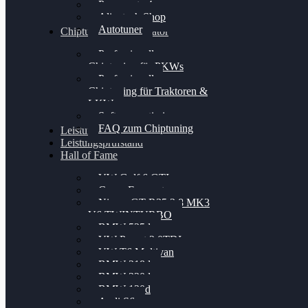
Powergate 4
Alientech Shop
Autotuner
Chiptuning Konfigurator
Professionelles
Chiptuning für PKWs
Professionelles
Chiptuning für Traktoren &
LKW
Softwareoptimierung
FAQ zum Chiptuning
Leistungsmessung
Leistungsprüfstand
Hall of Fame
VW Golf 6 GTI
Cupra Formentor
Nissan GT-R35 3.8 MK3
V6 TWINTURBO
BMW 525d
VW Passat 2.0TDI
VW T6 Multivan
BMW 318d
BMW 320d
BMW 120d
Audi S6