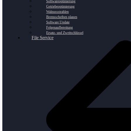
Softwareoptimierung
Getriebeoptimierung
Walnussstrahlen
Bremsscheiben planen
Software Update
Felgenaufbereitung
Ersatz- und Zweitschlüssel
File Service