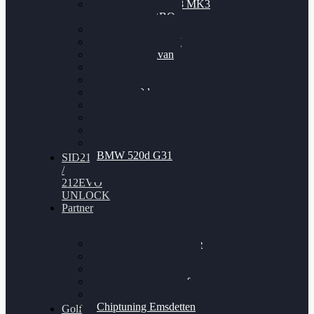
Nissan GT-R35 3.8 MK3
V6 TWINTURBO
BMW 525d
VW Passat 2.0TDI
VW T6 Multivan
BMW 318d
BMW 320d
BMW 120d
Audi S6
Audi A5 3.0TDI
VW Arteon 2.0TSI
VW Passat 110PS
BMW 520d G31
SID212
/
212EVO
UNLOCK
Partner
Bilgenroth Performance
Chiptuning Herzlacke
Chiptuning Duelmen
Chiptuning Schüttorf
Chiptuning Ahaus
Chiptuning Emsdetten
Golf