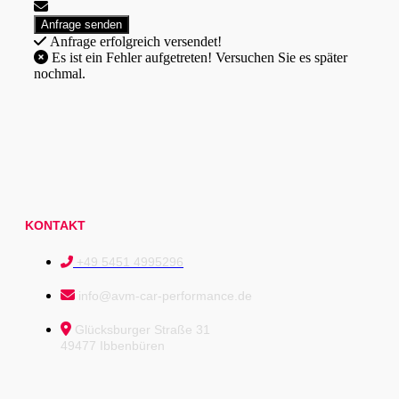
Anfrage erfolgreich versendet!
Es ist ein Fehler aufgetreten! Versuchen Sie es später
nochmal.
KONTAKT
+49 5451 4995296
info@avm-car-performance.de
Glücksburger Straße 31
49477 Ibbenbüren