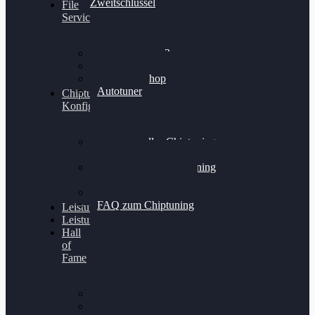
Zweitschlüssel
File
Service
Alientech Kess3
Powergate 4
Alientech Shop
Autotuner
Chiptuning
Konfigurator
Professionelles Chiptuning
für PKWs
Professionelles Chiptuning
für Traktoren & LKW
Softwareoptimierung
FAQ zum Chiptuning
Leistungsmessung
Leistungsprüfstand
Hall
of
Fame
VW Golf 6 GTI
Cupra Formentor