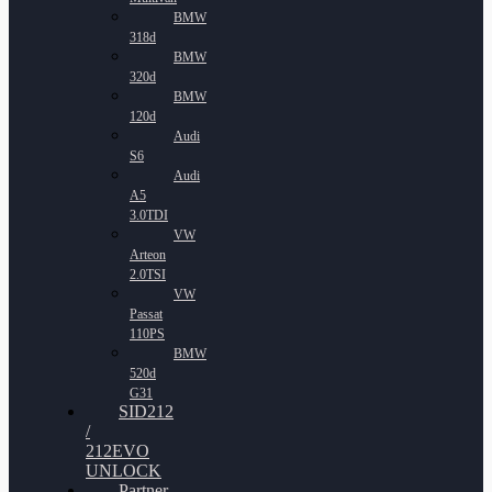
BMW
318d
BMW
320d
BMW
120d
Audi
S6
Audi
A5
3.0TDI
VW
Arteon
2.0TSI
VW
Passat
110PS
BMW
520d
G31
SID212
/
212EVO
UNLOCK
Partner