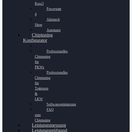
Kess3
Powergate
4
Alientech
Shop
Autotuner
Chiptuning
Konfigurator
Professionelles
Chiptuning
für
PKWs
Professionelles
Chiptuning
für
Traktoren
&
LKW
Softwareoptimierung
FAQ
zum
Chiptuning
Leistungsmessung
Leistungsprüfstand