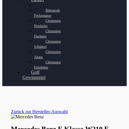
Bilgenroth
Performance
Chiptuning
Herzlacke
Chiptuning
Duelmen
Chiptuning
Schüttorf
Chiptuning
Ahaus
Chiptuning
Emsdetten
Golf
Gewinnspiel
Zurück zur Hersteller-Auswahl
Mercedes Benz E Klasse W210 E