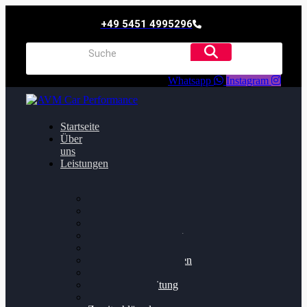
+49 5451 4995296
Whatsapp
Instagram
Startseite
Über
uns
Leistungen
Oildruck FIx
Dieselpartikelfilter
Softwareoptimierung
Getriebeoptimierung
Walnussstrahlen
Bremsscheiben planen
Software Update
Felgenaufbereitung
Ersatz- und