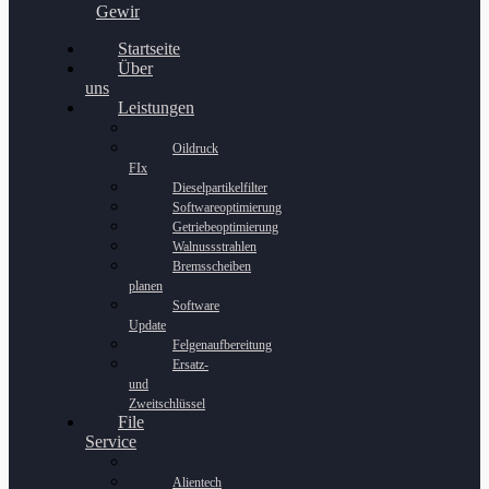
Gewinnspiel
Startseite
Über
uns
Leistungen
Oildruck
FIx
Dieselpartikelfilter
Softwareoptimierung
Getriebeoptimierung
Walnussstrahlen
Bremsscheiben
planen
Software
Update
Felgenaufbereitung
Ersatz-
und
Zweitschlüssel
File
Service
Alientech