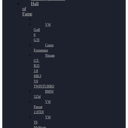
Hall
of
Fame
VW
Golf
6
GTI
Cupra
Formentor
Nissan
GT-
R35
3.8
MK3
V6
TWINTURBO
BMW
525d
VW
Passat
2.0TDI
VW
T6
Multivan