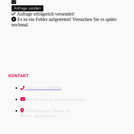
Anfrage erfolgreich versendet!
Es ist ein Fehler aufgetreten! Versuchen Sie es später
nochmal.
KONTAKT
+49 5451 4995296
info@avm-car-performance.de
Glücksburger Straße 31
49477 Ibbenbüren