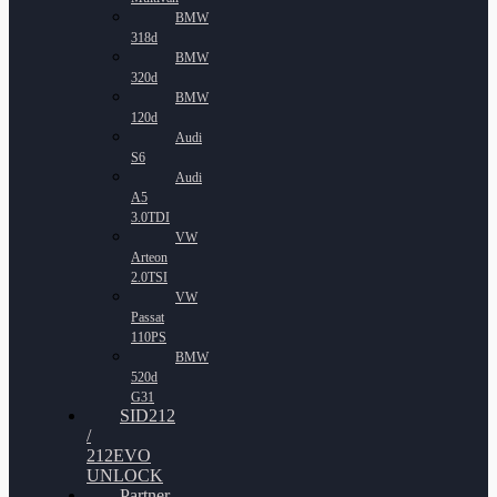
BMW
318d
BMW
320d
BMW
120d
Audi
S6
Audi
A5
3.0TDI
VW
Arteon
2.0TSI
VW
Passat
110PS
BMW
520d
G31
SID212
/
212EVO
UNLOCK
Partner