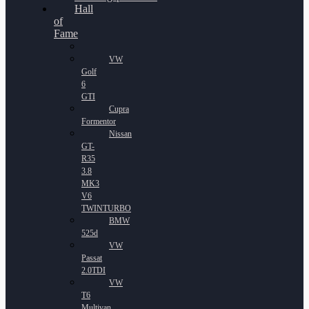
Hall
of
Fame
VW
Golf
6
GTI
Cupra
Formentor
Nissan
GT-
R35
3.8
MK3
V6
TWINTURBO
BMW
525d
VW
Passat
2.0TDI
VW
T6
Multivan