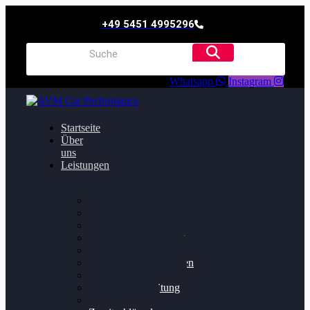
+49 5451 4995296
Whatsapp
Instagram
Startseite
Über
uns
Leistungen
Oildruck FIx
Dieselpartikelfilter
Softwareoptimierung
Getriebeoptimierung
Walnussstrahlen
Bremsscheiben planen
Software Update
Felgenaufbereitung
Ersatz- und