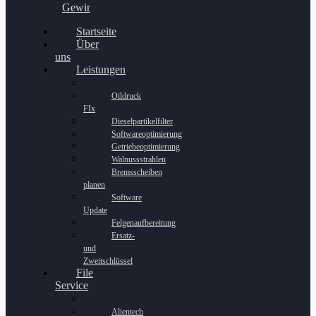
Gewinnspiel
Startseite
Über
uns
Leistungen
Oildruck
FIx
Dieselpartikelfilter
Softwareoptimierung
Getriebeoptimierung
Walnussstrahlen
Bremsscheiben
planen
Software
Update
Felgenaufbereitung
Ersatz-
und
Zweitschlüssel
File
Service
Alientech