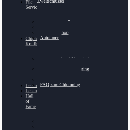
Zweitschlüssel
File
Service
Alientech Kess3
Powergate 4
Alientech Shop
Autotuner
Chiptuning
Konfigurator
Professionelles Chiptuning
für PKWs
Professionelles Chiptuning
für Traktoren & LKW
Softwareoptimierung
FAQ zum Chiptuning
Leistungsmessung
Leistungsprüfstand
Hall
of
Fame
VW Golf 6 GTI
Cupra Formentor