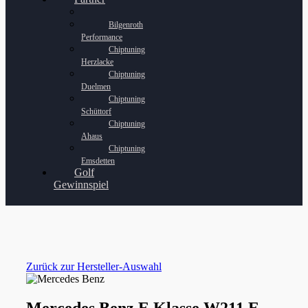
Bilgenroth
Performance
Chiptuning
Herzlacke
Chiptuning
Duelmen
Chiptuning
Schüttorf
Chiptuning
Ahaus
Chiptuning
Emsdetten
Golf
Gewinnspiel
Zurück zur Hersteller-Auswahl
Mercedes Benz E Klasse W211 E