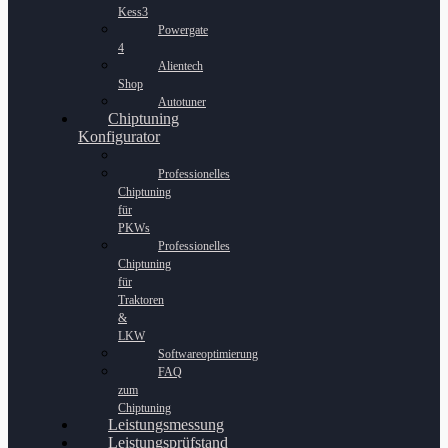
Kess3
Powergate
4
Alientech
Shop
Autotuner
Chiptuning
Konfigurator
Professionelles
Chiptuning
für
PKWs
Professionelles
Chiptuning
für
Traktoren
&
LKW
Softwareoptimierung
FAQ
zum
Chiptuning
Leistungsmessung
Leistungsprüfstand