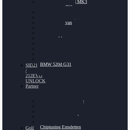
Nissan GT-R35 3.8 MK3
V6 TWINTURBO
BMW 525d
VW Passat 2.0TDI
VW T6 Multivan
BMW 318d
BMW 320d
BMW 120d
Audi S6
Audi A5 3.0TDI
VW Arteon 2.0TSI
VW Passat 110PS
BMW 520d G31
SID212
/
212EVO
UNLOCK
Partner
Bilgenroth Performance
Chiptuning Herzlacke
Chiptuning Duelmen
Chiptuning Schüttorf
Chiptuning Ahaus
Chiptuning Emsdetten
Golf