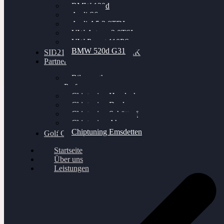
BMW 120d
Audi S6
Audi A5 3.0TDI
VW Arteon 2.0TSI
VW Passat 110PS
BMW 520d G31
SID212 / 212EVO UNLOCK
Partner
Bilgenroth
Performance
Chiptuning Herzlacke
Chiptuning Duelmen
Chiptuning Schüttorf
Chiptuning Ahaus
Chiptuning Emsdetten
Golf Gewinnspiel
Startseite
Über uns
Leistungen