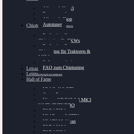
Alientech Kess3
Powergate 4
Alientech Shop
Autotuner
Chiptuning Konfigurator
Professionelles
Chiptuning für PKWs
Professionelles
Chiptuning für Traktoren &
LKW
Softwareoptimierung
FAQ zum Chiptuning
Leistungsmessung
Leistungsprüfstand
Hall of Fame
VW Golf 6 GTI
Cupra Formentor
Nissan GT-R35 3.8 MK3
V6 TWINTURBO
BMW 525d
VW Passat 2.0TDI
VW T6 Multivan
BMW 318d
BMW 320d