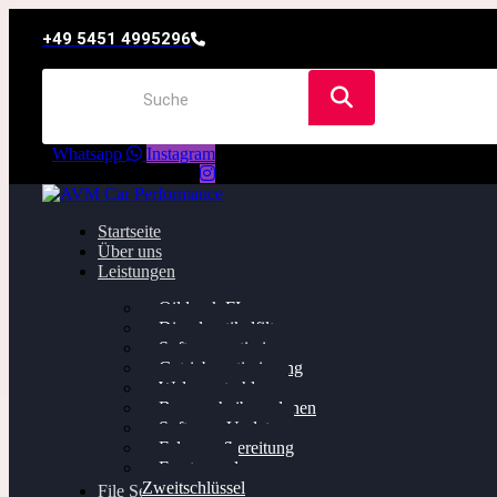
+49 5451 4995296
Whatsapp
Instagram
Startseite
Über uns
Leistungen
Oildruck FIx
Dieselpartikelfilter
Softwareoptimierung
Getriebeoptimierung
Walnussstrahlen
Bremsscheiben planen
Software Update
Felgenaufbereitung
Ersatz- und
Zweitschlüssel
File Service