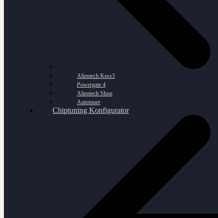
Alientech Kess3
Powergate 4
Alientech Shop
Autotuner
Chiptuning Konfigurator