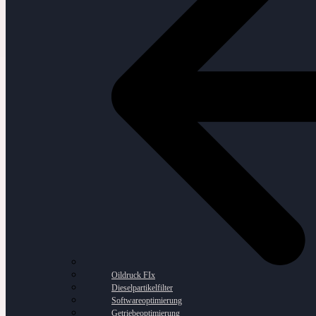
Oildruck FIx
Dieselpartikelfilter
Softwareoptimierung
Getriebeoptimierung