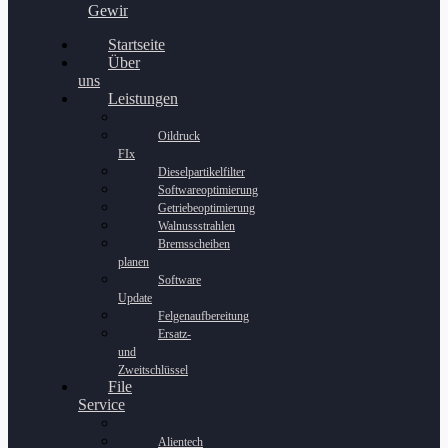
Gewinnspiel
Startseite
Über
uns
Leistungen
Oildruck
FIx
Dieselpartikelfilter
Softwareoptimierung
Getriebeoptimierung
Walnussstrahlen
Bremsscheiben
planen
Software
Update
Felgenaufbereitung
Ersatz-
und
Zweitschlüssel
File
Service
Alientech