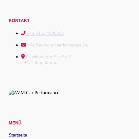
KONTAKT
+49 5451 4995296
info@avm-car-performance.de
Glücksburger Straße 31
49477 Ibbenbüren
MENÜ
Startseite