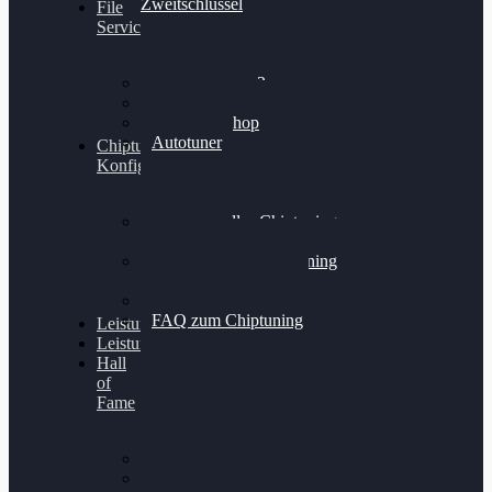
Zweitschlüssel
File
Service
Alientech Kess3
Powergate 4
Alientech Shop
Autotuner
Chiptuning
Konfigurator
Professionelles Chiptuning
für PKWs
Professionelles Chiptuning
für Traktoren & LKW
Softwareoptimierung
FAQ zum Chiptuning
Leistungsmessung
Leistungsprüfstand
Hall
of
Fame
VW Golf 6 GTI
Cupra Formentor