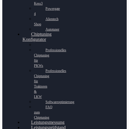
Kess3
Powergate
4
Alientech
Shop
Autotuner
Chiptuning
Konfigurator
Professionelles
Chiptuning
für
PKWs
Professionelles
Chiptuning
für
Traktoren
&
LKW
Softwareoptimierung
FAQ
zum
Chiptuning
Leistungsmessung
Leistungsprüfstand