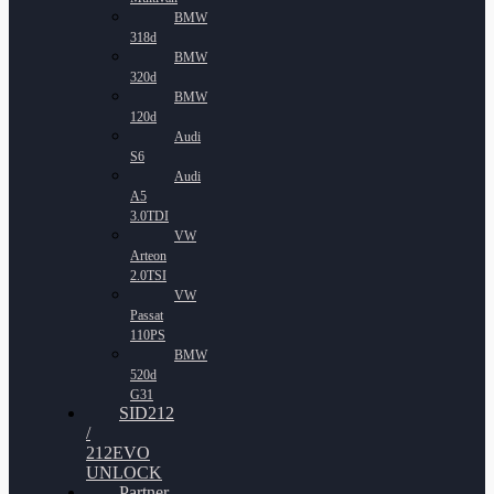
BMW
318d
BMW
320d
BMW
120d
Audi
S6
Audi
A5
3.0TDI
VW
Arteon
2.0TSI
VW
Passat
110PS
BMW
520d
G31
SID212
/
212EVO
UNLOCK
Partner