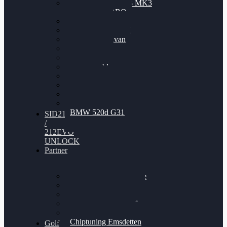
Nissan GT-R35 3.8 MK3
V6 TWINTURBO
BMW 525d
VW Passat 2.0TDI
VW T6 Multivan
BMW 318d
BMW 320d
BMW 120d
Audi S6
Audi A5 3.0TDI
VW Arteon 2.0TSI
VW Passat 110PS
BMW 520d G31
SID212
/
212EVO
UNLOCK
Partner
Bilgenroth Performance
Chiptuning Herzlacke
Chiptuning Duelmen
Chiptuning Schüttorf
Chiptuning Ahaus
Chiptuning Emsdetten
Golf