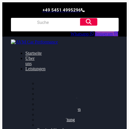
+49 5451 4995296
Whatsapp
Instagram
Startseite
Über
uns
Leistungen
Oildruck FIx
Dieselpartikelfilter
Softwareoptimierung
Getriebeoptimierung
Walnussstrahlen
Bremsscheiben planen
Software Update
Felgenaufbereitung
Ersatz- und