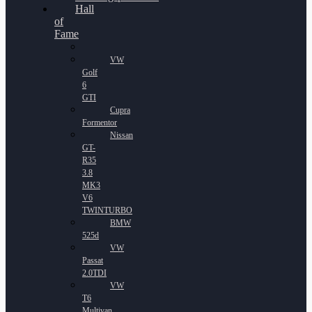
Hall
of
Fame
VW
Golf
6
GTI
Cupra
Formentor
Nissan
GT-
R35
3.8
MK3
V6
TWINTURBO
BMW
525d
VW
Passat
2.0TDI
VW
T6
Multivan