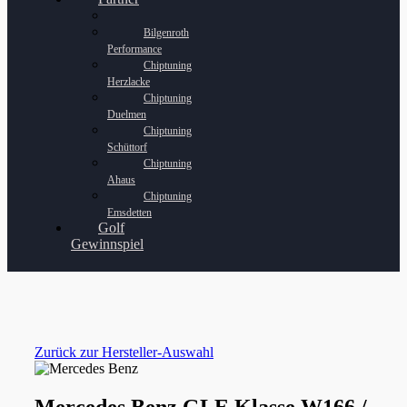
Bilgenroth
Performance
Chiptuning
Herzlacke
Chiptuning
Duelmen
Chiptuning
Schüttorf
Chiptuning
Ahaus
Chiptuning
Emsdetten
Golf
Gewinnspiel
Zurück zur Hersteller-Auswahl
Mercedes Benz GLE Klasse W166 /