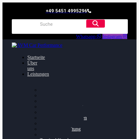
+49 5451 4995296
Whatsapp
Instagram
Startseite
Über
uns
Leistungen
Oildruck FIx
Dieselpartikelfilter
Softwareoptimierung
Getriebeoptimierung
Walnussstrahlen
Bremsscheiben planen
Software Update
Felgenaufbereitung
Ersatz- und