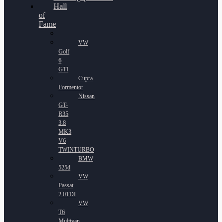
Hall
of
Fame
VW
Golf
6
GTI
Cupra
Formentor
Nissan
GT-
R35
3.8
MK3
V6
TWINTURBO
BMW
525d
VW
Passat
2.0TDI
VW
T6
Multivan