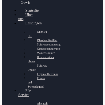
Gewinnspiel
Startseite
Über
uns
Leistungen
Oildruck
FIx
Dieselpartikelfilter
Softwareoptimierung
Getriebeoptimierung
Walnussstrahlen
Bremsscheiben
planen
Software
Update
Felgenaufbereitung
Ersatz-
und
Zweitschlüssel
File
Service
Alientech