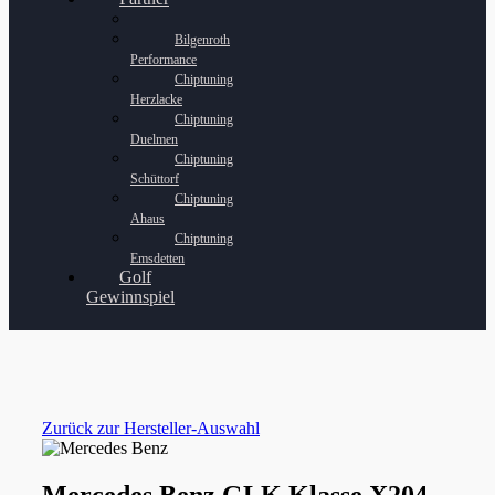
Bilgenroth
Performance
Chiptuning
Herzlacke
Chiptuning
Duelmen
Chiptuning
Schüttorf
Chiptuning
Ahaus
Chiptuning
Emsdetten
Golf
Gewinnspiel
Zurück zur Hersteller-Auswahl
Mercedes Benz GLK Klasse X204