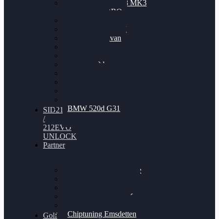
Nissan GT-R35 3.8 MK3
V6 TWINTURBO
BMW 525d
VW Passat 2.0TDI
VW T6 Multivan
BMW 318d
BMW 320d
BMW 120d
Audi S6
Audi A5 3.0TDI
VW Arteon 2.0TSI
VW Passat 110PS
BMW 520d G31
SID212
/
212EVO
UNLOCK
Partner
Bilgenroth Performance
Chiptuning Herzlacke
Chiptuning Duelmen
Chiptuning Schüttorf
Chiptuning Ahaus
Chiptuning Emsdetten
Golf