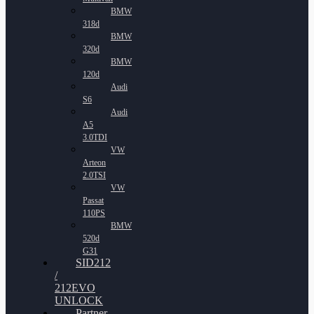
BMW
318d
BMW
320d
BMW
120d
Audi
S6
Audi
A5
3.0TDI
VW
Arteon
2.0TSI
VW
Passat
110PS
BMW
520d
G31
SID212
/
212EVO
UNLOCK
Partner