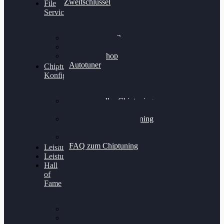
Zweitschlüssel
File
Service
Alientech Kess3
Powergate 4
Alientech Shop
Autotuner
Chiptuning
Konfigurator
Professionelles Chiptuning
für PKWs
Professionelles Chiptuning
für Traktoren & LKW
Softwareoptimierung
FAQ zum Chiptuning
Leistungsmessung
Leistungsprüfstand
Hall
of
Fame
VW Golf 6 GTI
Cupra Formentor