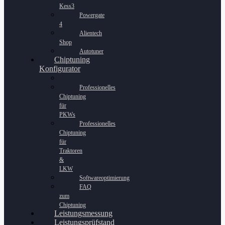
Kess3
Powergate
4
Alientech
Shop
Autotuner
Chiptuning
Konfigurator
Professionelles
Chiptuning
für
PKWs
Professionelles
Chiptuning
für
Traktoren
&
LKW
Softwareoptimierung
FAQ
zum
Chiptuning
Leistungsmessung
Leistungsprüfstand