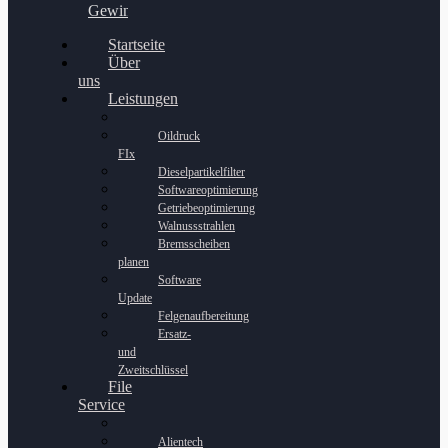
Gewinnspiel
Startseite
Über
uns
Leistungen
Oildruck
FIx
Dieselpartikelfilter
Softwareoptimierung
Getriebeoptimierung
Walnussstrahlen
Bremsscheiben
planen
Software
Update
Felgenaufbereitung
Ersatz-
und
Zweitschlüssel
File
Service
Alientech