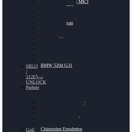
Nissan GT-R35 3.8 MK3
V6 TWINTURBO
BMW 525d
VW Passat 2.0TDI
VW T6 Multivan
BMW 318d
BMW 320d
BMW 120d
Audi S6
Audi A5 3.0TDI
VW Arteon 2.0TSI
VW Passat 110PS
BMW 520d G31
SID212
/
212EVO
UNLOCK
Partner
Bilgenroth Performance
Chiptuning Herzlacke
Chiptuning Duelmen
Chiptuning Schüttorf
Chiptuning Ahaus
Chiptuning Emsdetten
Golf