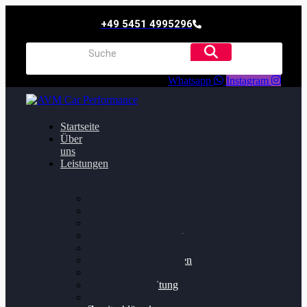
+49 5451 4995296
Whatsapp
Instagram
Startseite
Über
uns
Leistungen
Oildruck FIx
Dieselpartikelfilter
Softwareoptimierung
Getriebeoptimierung
Walnussstrahlen
Bremsscheiben planen
Software Update
Felgenaufbereitung
Ersatz- und