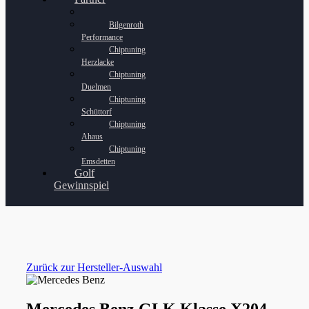
Bilgenroth
Performance
Chiptuning
Herzlacke
Chiptuning
Duelmen
Chiptuning
Schüttorf
Chiptuning
Ahaus
Chiptuning
Emsdetten
Golf
Gewinnspiel
Zurück zur Hersteller-Auswahl
Mercedes Benz GLK Klasse X204