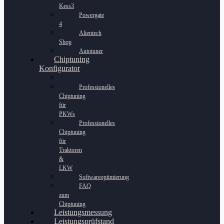
Kess3
Powergate
4
Alientech
Shop
Autotuner
Chiptuning
Konfigurator
Professionelles
Chiptuning
für
PKWs
Professionelles
Chiptuning
für
Traktoren
&
LKW
Softwareoptimierung
FAQ
zum
Chiptuning
Leistungsmessung
Leistungsprüfstand