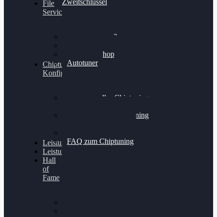
Zweitschlüssel
File
Service
Alientech Kess3
Powergate 4
Alientech Shop
Autotuner
Chiptuning
Konfigurator
Professionelles Chiptuning
für PKWs
Professionelles Chiptuning
für Traktoren & LKW
Softwareoptimierung
FAQ zum Chiptuning
Leistungsmessung
Leistungsprüfstand
Hall
of
Fame
VW Golf 6 GTI
Cupra Formentor