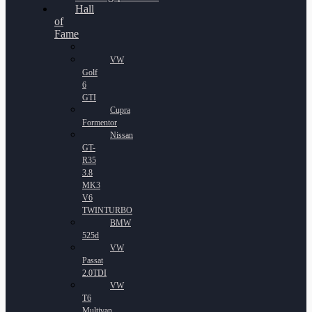
Hall
of
Fame
VW
Golf
6
GTI
Cupra
Formentor
Nissan
GT-
R35
3.8
MK3
V6
TWINTURBO
BMW
525d
VW
Passat
2.0TDI
VW
T6
Multivan