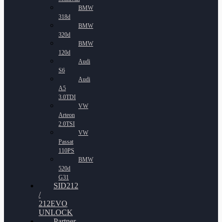
BMW
318d
BMW
320d
BMW
120d
Audi
S6
Audi
A5
3.0TDI
VW
Arteon
2.0TSI
VW
Passat
110PS
BMW
520d
G31
SID212
/
212EVO
UNLOCK
Partner