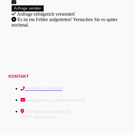
Anfrage erfolgreich versendet!
Es ist ein Fehler aufgetreten! Versuchen Sie es später
nochmal.
KONTAKT
+49 5451 4995296
info@avm-car-performance.de
Glücksburger Straße 31
49477 Ibbenbüren