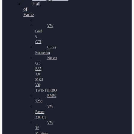
Hall
of
Fame
VW
Golf
6
GTI
Cupra
Formentor
Nissan
GT-
R35
3.8
MK3
V6
TWINTURBO
BMW
525d
VW
Passat
2.0TDI
VW
T6
Multivan