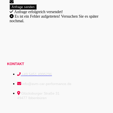
Anfrage erfolgreich versendet!
Es ist ein Fehler aufgetreten! Versuchen Sie es später
nochmal.
KONTAKT
+49 5451 4995296
info@avm-car-performance.de
Glücksburger Straße 31
49477 Ibbenbüren