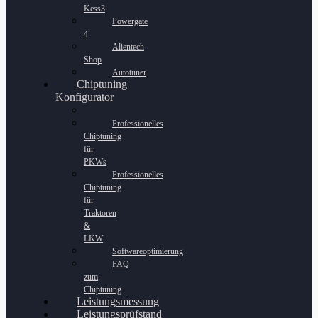
Kess3
Powergate
4
Alientech
Shop
Autotuner
Chiptuning
Konfigurator
Professionelles
Chiptuning
für
PKWs
Professionelles
Chiptuning
für
Traktoren
&
LKW
Softwareoptimierung
FAQ
zum
Chiptuning
Leistungsmessung
Leistungsprüfstand