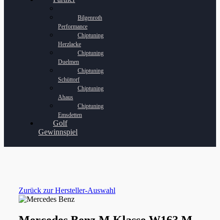
Bilgenroth
Performance
Chiptuning
Herzlacke
Chiptuning
Duelmen
Chiptuning
Schüttorf
Chiptuning
Ahaus
Chiptuning
Emsdetten
Golf
Gewinnspiel
Zurück zur Hersteller-Auswahl
Mercedes Benz M Klasse W163 M