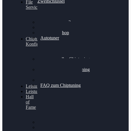
Zweitschlüssel
File
Service
Alientech Kess3
Powergate 4
Alientech Shop
Autotuner
Chiptuning
Konfigurator
Professionelles Chiptuning
für PKWs
Professionelles Chiptuning
für Traktoren & LKW
Softwareoptimierung
FAQ zum Chiptuning
Leistungsmessung
Leistungsprüfstand
Hall
of
Fame
VW Golf 6 GTI
Cupra Formentor