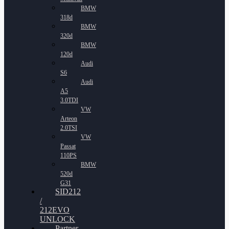
BMW
318d
BMW
320d
BMW
120d
Audi
S6
Audi
A5
3.0TDI
VW
Arteon
2.0TSI
VW
Passat
110PS
BMW
520d
G31
SID212
/
212EVO
UNLOCK
Partner