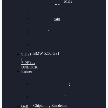
Nissan GT-R35 3.8 MK3
V6 TWINTURBO
BMW 525d
VW Passat 2.0TDI
VW T6 Multivan
BMW 318d
BMW 320d
BMW 120d
Audi S6
Audi A5 3.0TDI
VW Arteon 2.0TSI
VW Passat 110PS
BMW 520d G31
SID212
/
212EVO
UNLOCK
Partner
Bilgenroth Performance
Chiptuning Herzlacke
Chiptuning Duelmen
Chiptuning Schüttorf
Chiptuning Ahaus
Chiptuning Emsdetten
Golf