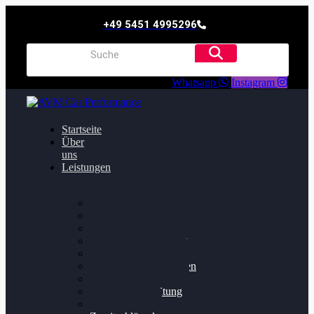
+49 5451 4995296
Whatsapp
Instagram
Startseite
Über
uns
Leistungen
Oildruck FIx
Dieselpartikelfilter
Softwareoptimierung
Getriebeoptimierung
Walnussstrahlen
Bremsscheiben planen
Software Update
Felgenaufbereitung
Ersatz- und