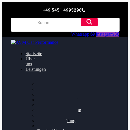
+49 5451 4995296
Whatsapp
Instagram
Startseite
Über
uns
Leistungen
Oildruck FIx
Dieselpartikelfilter
Softwareoptimierung
Getriebeoptimierung
Walnussstrahlen
Bremsscheiben planen
Software Update
Felgenaufbereitung
Ersatz- und