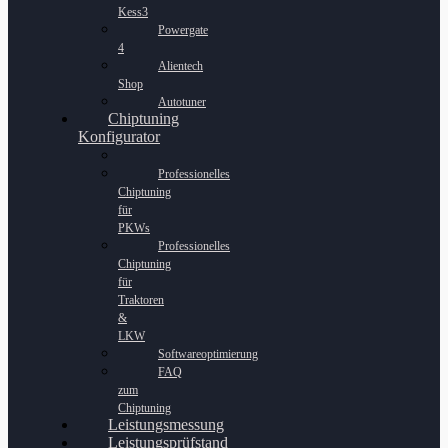
Kess3
Powergate
4
Alientech
Shop
Autotuner
Chiptuning
Konfigurator
Professionelles
Chiptuning
für
PKWs
Professionelles
Chiptuning
für
Traktoren
&
LKW
Softwareoptimierung
FAQ
zum
Chiptuning
Leistungsmessung
Leistungsprüfstand