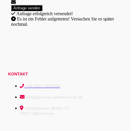
Anfrage erfolgreich versendet!
Es ist ein Fehler aufgetreten! Versuchen Sie es später
nochmal.
KONTAKT
+49 5451 4995296
info@avm-car-performance.de
Glücksburger Straße 31
49477 Ibbenbüren