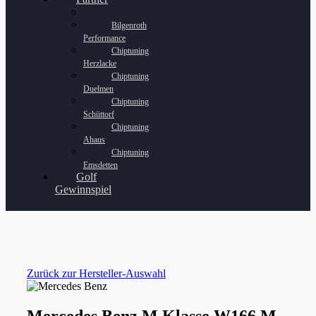
Bilgenroth
Performance
Chiptuning
Herzlacke
Chiptuning
Duelmen
Chiptuning
Schüttorf
Chiptuning
Ahaus
Chiptuning
Emsdetten
Golf
Gewinnspiel
Zurück zur Hersteller-Auswahl
Mercedes Benz M Klasse W166 M