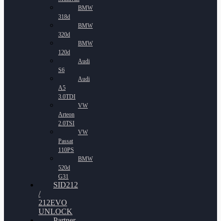
BMW
318d
BMW
320d
BMW
120d
Audi
S6
Audi
A5
3.0TDI
VW
Arteon
2.0TSI
VW
Passat
110PS
BMW
520d
G31
SID212
/
212EVO
UNLOCK
Partner