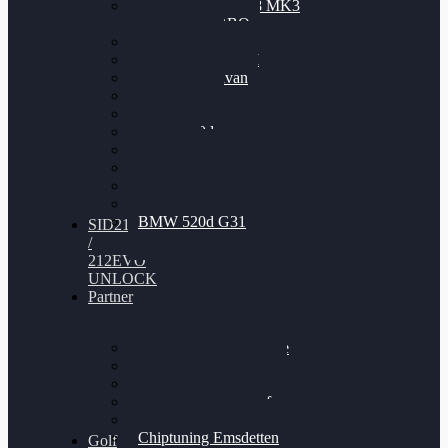
Nissan GT-R35 3.8 MK3
V6 TWINTURBO
BMW 525d
VW Passat 2.0TDI
VW T6 Multivan
BMW 318d
BMW 320d
BMW 120d
Audi S6
Audi A5 3.0TDI
VW Arteon 2.0TSI
VW Passat 110PS
BMW 520d G31
SID212
/
212EVO
UNLOCK
Partner
Bilgenroth Performance
Chiptuning Herzlacke
Chiptuning Duelmen
Chiptuning Schüttorf
Chiptuning Ahaus
Chiptuning Emsdetten
Golf