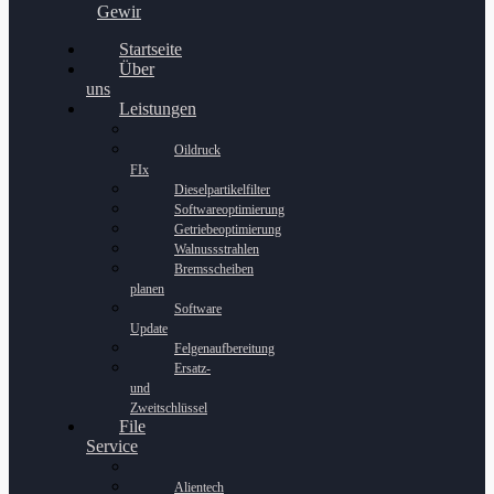
Gewinnspiel
Startseite
Über
uns
Leistungen
Oildruck
FIx
Dieselpartikelfilter
Softwareoptimierung
Getriebeoptimierung
Walnussstrahlen
Bremsscheiben
planen
Software
Update
Felgenaufbereitung
Ersatz-
und
Zweitschlüssel
File
Service
Alientech