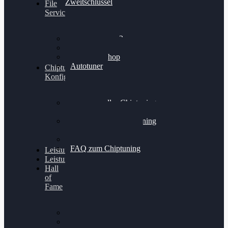
Zweitschlüssel
File
Service
Alientech Kess3
Powergate 4
Alientech Shop
Autotuner
Chiptuning
Konfigurator
Professionelles Chiptuning
für PKWs
Professionelles Chiptuning
für Traktoren & LKW
Softwareoptimierung
FAQ zum Chiptuning
Leistungsmessung
Leistungsprüfstand
Hall
of
Fame
VW Golf 6 GTI
Cupra Formentor