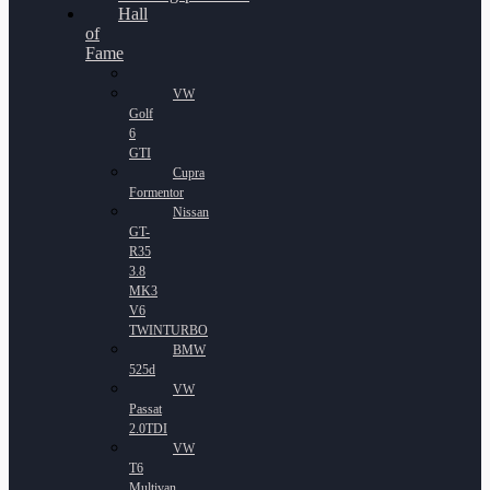
Hall
of
Fame
VW
Golf
6
GTI
Cupra
Formentor
Nissan
GT-
R35
3.8
MK3
V6
TWINTURBO
BMW
525d
VW
Passat
2.0TDI
VW
T6
Multivan