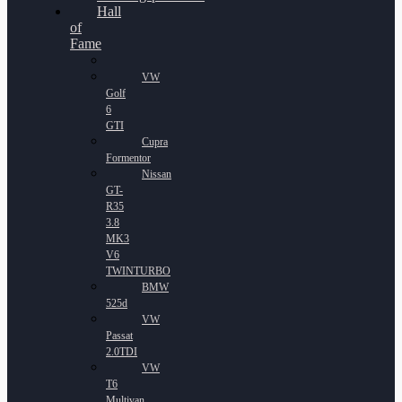
Hall
of
Fame
VW
Golf
6
GTI
Cupra
Formentor
Nissan
GT-
R35
3.8
MK3
V6
TWINTURBO
BMW
525d
VW
Passat
2.0TDI
VW
T6
Multivan