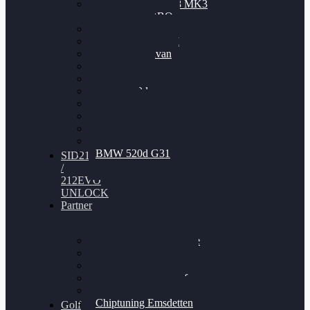
Nissan GT-R35 3.8 MK3
V6 TWINTURBO
BMW 525d
VW Passat 2.0TDI
VW T6 Multivan
BMW 318d
BMW 320d
BMW 120d
Audi S6
Audi A5 3.0TDI
VW Arteon 2.0TSI
VW Passat 110PS
BMW 520d G31
SID212
/
212EVO
UNLOCK
Partner
Bilgenroth Performance
Chiptuning Herzlacke
Chiptuning Duelmen
Chiptuning Schüttorf
Chiptuning Ahaus
Chiptuning Emsdetten
Golf