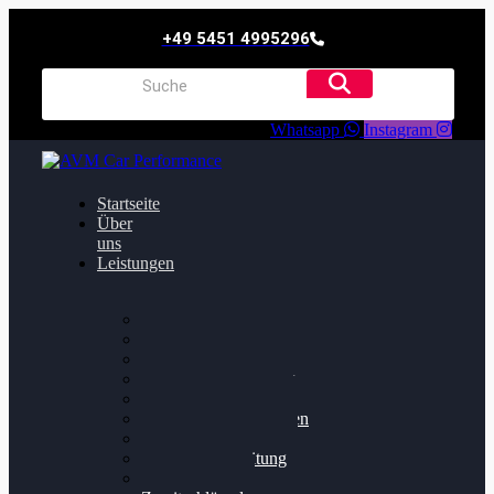
+49 5451 4995296
Whatsapp
Instagram
Startseite
Über
uns
Leistungen
Oildruck FIx
Dieselpartikelfilter
Softwareoptimierung
Getriebeoptimierung
Walnussstrahlen
Bremsscheiben planen
Software Update
Felgenaufbereitung
Ersatz- und