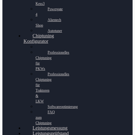
Kess3
Powergate
4
Alientech
Shop
Autotuner
Chiptuning
Konfigurator
Professionelles
Chiptuning
für
PKWs
Professionelles
Chiptuning
für
Traktoren
&
LKW
Softwareoptimierung
FAQ
zum
Chiptuning
Leistungsmessung
Leistungsprüfstand