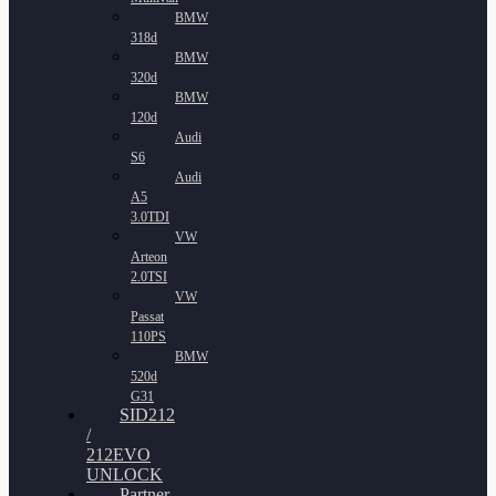
BMW
318d
BMW
320d
BMW
120d
Audi
S6
Audi
A5
3.0TDI
VW
Arteon
2.0TSI
VW
Passat
110PS
BMW
520d
G31
SID212
/
212EVO
UNLOCK
Partner