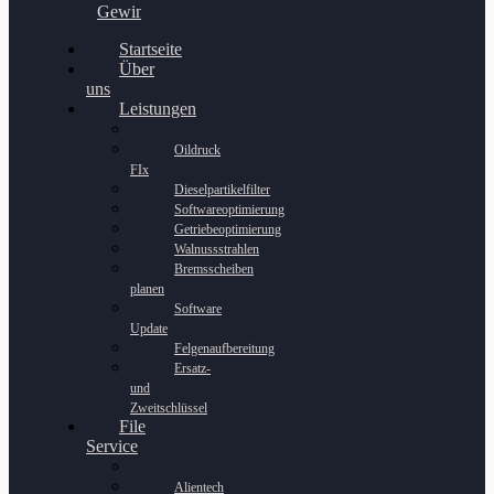
Gewinnspiel
Startseite
Über
uns
Leistungen
Oildruck
FIx
Dieselpartikelfilter
Softwareoptimierung
Getriebeoptimierung
Walnussstrahlen
Bremsscheiben
planen
Software
Update
Felgenaufbereitung
Ersatz-
und
Zweitschlüssel
File
Service
Alientech