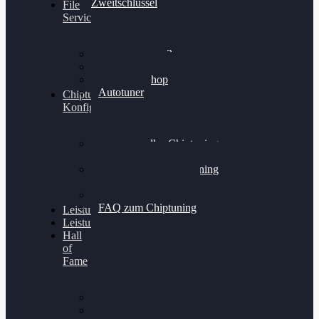
Zweitschlüssel
File
Service
Alientech Kess3
Powergate 4
Alientech Shop
Autotuner
Chiptuning
Konfigurator
Professionelles Chiptuning
für PKWs
Professionelles Chiptuning
für Traktoren & LKW
Softwareoptimierung
FAQ zum Chiptuning
Leistungsmessung
Leistungsprüfstand
Hall
of
Fame
VW Golf 6 GTI
Cupra Formentor