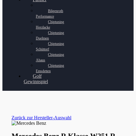
Bilgenroth
Performance
Chiptuning
Herzlacke
Chiptuning
Duelmen
Chiptuning
Schüttorf
Chiptuning
Ahaus
Chiptuning
Emsdetten
Golf
Gewinnspiel
Zurück zur Hersteller-Auswahl
Mercedes Benz R Klasse W251 R