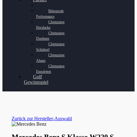
Bilgenroth
Performance
Chiptuning
Herzlacke
Chiptuning
Duelmen
Chiptuning
Schüttorf
Chiptuning
Ahaus
Chiptuning
Emsdetten
Golf
Gewinnspiel
Zurück zur Hersteller-Auswahl
Mercedes Benz S Klasse W220 S