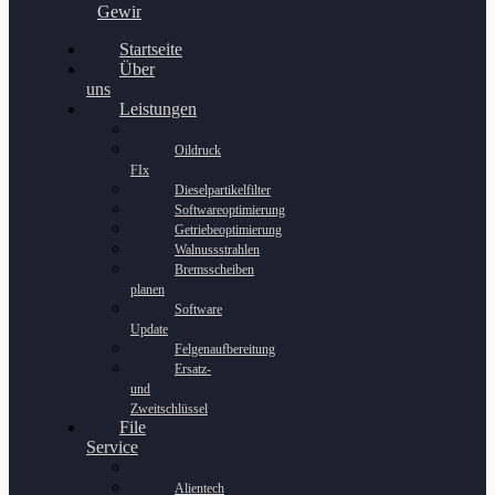
Gewinnspiel
Startseite
Über
uns
Leistungen
Oildruck
FIx
Dieselpartikelfilter
Softwareoptimierung
Getriebeoptimierung
Walnussstrahlen
Bremsscheiben
planen
Software
Update
Felgenaufbereitung
Ersatz-
und
Zweitschlüssel
File
Service
Alientech