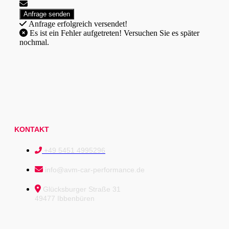
Anfrage erfolgreich versendet!
Es ist ein Fehler aufgetreten! Versuchen Sie es später
nochmal.
KONTAKT
+49 5451 4995296
info@avm-car-performance.de
Glücksburger Straße 31
49477 Ibbenbüren