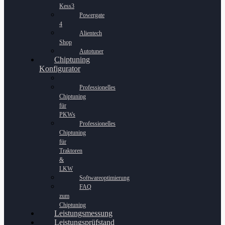
Kess3
Powergate
4
Alientech
Shop
Autotuner
Chiptuning
Konfigurator
Professionelles
Chiptuning
für
PKWs
Professionelles
Chiptuning
für
Traktoren
&
LKW
Softwareoptimierung
FAQ
zum
Chiptuning
Leistungsmessung
Leistungsprüfstand