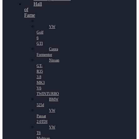
Hall
of
Fame
VW
Golf
6
GTI
Cupra
Formentor
Nissan
GT-
R35
3.8
MK3
V6
TWINTURBO
BMW
525d
VW
Passat
2.0TDI
VW
T6
Multivan