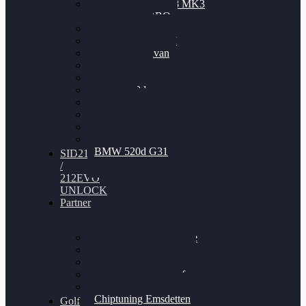
Nissan GT-R35 3.8 MK3
V6 TWINTURBO
BMW 525d
VW Passat 2.0TDI
VW T6 Multivan
BMW 318d
BMW 320d
BMW 120d
Audi S6
Audi A5 3.0TDI
VW Arteon 2.0TSI
VW Passat 110PS
BMW 520d G31
SID212
/
212EVO
UNLOCK
Partner
Bilgenroth Performance
Chiptuning Herzlacke
Chiptuning Duelmen
Chiptuning Schüttorf
Chiptuning Ahaus
Chiptuning Emsdetten
Golf