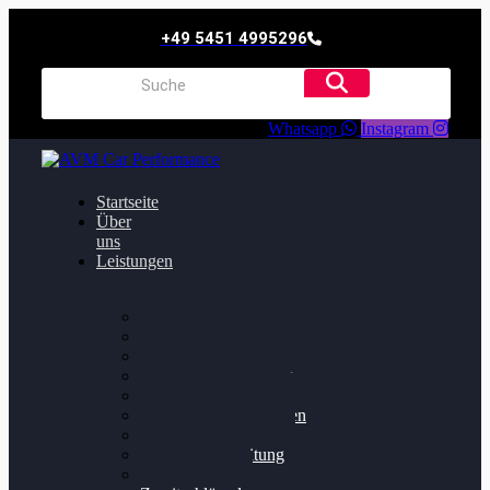
+49 5451 4995296
Whatsapp
Instagram
Startseite
Über
uns
Leistungen
Oildruck FIx
Dieselpartikelfilter
Softwareoptimierung
Getriebeoptimierung
Walnussstrahlen
Bremsscheiben planen
Software Update
Felgenaufbereitung
Ersatz- und