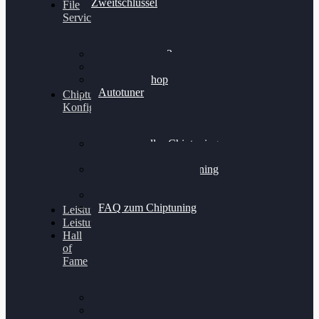
Zweitschlüssel
File
Service
Alientech Kess3
Powergate 4
Alientech Shop
Autotuner
Chiptuning
Konfigurator
Professionelles Chiptuning
für PKWs
Professionelles Chiptuning
für Traktoren & LKW
Softwareoptimierung
FAQ zum Chiptuning
Leistungsmessung
Leistungsprüfstand
Hall
of
Fame
VW Golf 6 GTI
Cupra Formentor