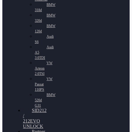
BMW
318d
BMW
320d
BMW
120d
Audi
S6
Audi
A5
3.0TDI
VW
Arteon
2.0TSI
VW
Passat
110PS
BMW
520d
G31
SID212
/
212EVO
UNLOCK
Partner