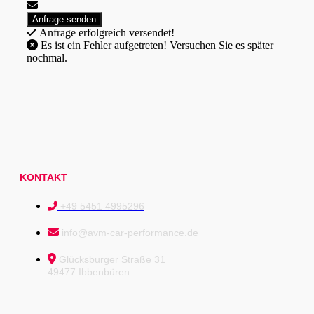
Anfrage erfolgreich versendet!
Es ist ein Fehler aufgetreten! Versuchen Sie es später
nochmal.
KONTAKT
+49 5451 4995296
info@avm-car-performance.de
Glücksburger Straße 31
49477 Ibbenbüren