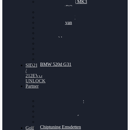
Nissan GT-R35 3.8 MK3
V6 TWINTURBO
BMW 525d
VW Passat 2.0TDI
VW T6 Multivan
BMW 318d
BMW 320d
BMW 120d
Audi S6
Audi A5 3.0TDI
VW Arteon 2.0TSI
VW Passat 110PS
BMW 520d G31
SID212
/
212EVO
UNLOCK
Partner
Bilgenroth Performance
Chiptuning Herzlacke
Chiptuning Duelmen
Chiptuning Schüttorf
Chiptuning Ahaus
Chiptuning Emsdetten
Golf