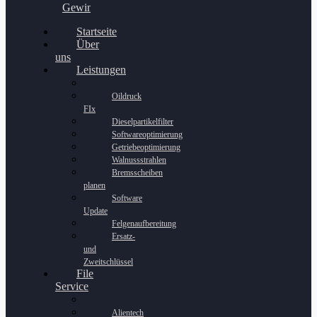
Gewinnspiel
Startseite
Über
uns
Leistungen
Oildruck
FIx
Dieselpartikelfilter
Softwareoptimierung
Getriebeoptimierung
Walnussstrahlen
Bremsscheiben
planen
Software
Update
Felgenaufbereitung
Ersatz-
und
Zweitschlüssel
File
Service
Alientech