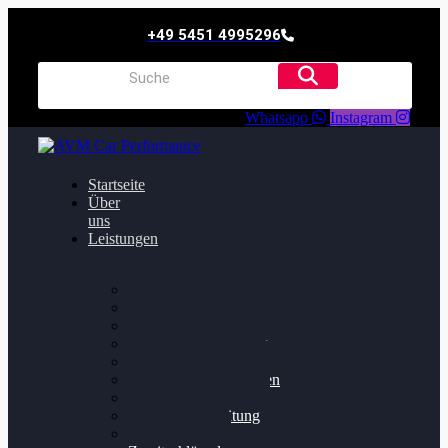
+49 5451 4995296
Whatsapp
Instagram
Startseite
Über
uns
Leistungen
Oildruck FIx
Dieselpartikelfilter
Softwareoptimierung
Getriebeoptimierung
Walnussstrahlen
Bremsscheiben planen
Software Update
Felgenaufbereitung
Ersatz- und