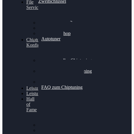
Zweitschlüssel
File
Service
Alientech Kess3
Powergate 4
Alientech Shop
Autotuner
Chiptuning
Konfigurator
Professionelles Chiptuning
für PKWs
Professionelles Chiptuning
für Traktoren & LKW
Softwareoptimierung
FAQ zum Chiptuning
Leistungsmessung
Leistungsprüfstand
Hall
of
Fame
VW Golf 6 GTI
Cupra Formentor