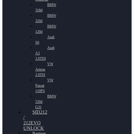
BMW
318d
BMW
320d
BMW
120d
Audi
S6
Audi
A5
3.0TDI
VW
Arteon
2.0TSI
VW
Passat
110PS
BMW
520d
G31
SID212
/
212EVO
UNLOCK
Partner