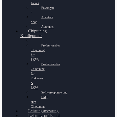
Kess3
Powergate
4
Alientech
Shop
Autotuner
Chiptuning
Konfigurator
Professionelles
Chiptuning
für
PKWs
Professionelles
Chiptuning
für
Traktoren
&
LKW
Softwareoptimierung
FAQ
zum
Chiptuning
Leistungsmessung
Leistungsprüfstand