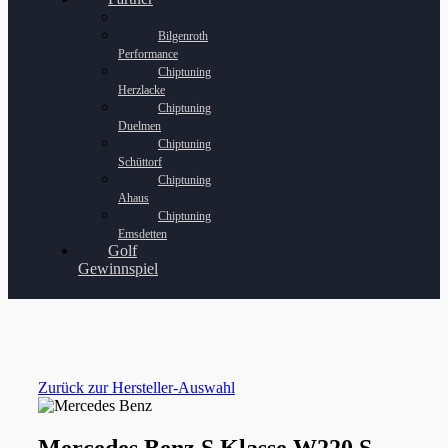
Bilgenroth
Performance
Chiptuning
Herzlacke
Chiptuning
Duelmen
Chiptuning
Schüttorf
Chiptuning
Ahaus
Chiptuning
Emsdetten
Golf
Gewinnspiel
Zurück zur Hersteller-Auswahl
Mercedes Benz S Klasse W220 S