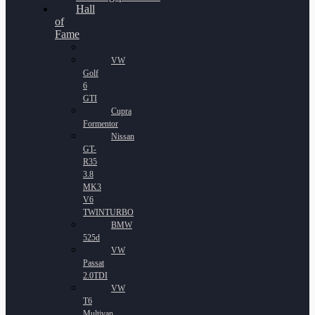
Hall
of
Fame
VW
Golf
6
GTI
Cupra
Formentor
Nissan
GT-
R35
3.8
MK3
V6
TWINTURBO
BMW
525d
VW
Passat
2.0TDI
VW
T6
Multivan