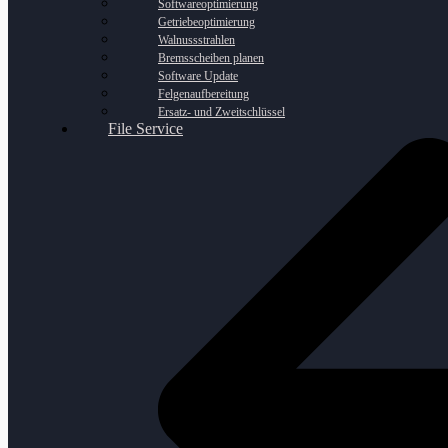
Softwareoptimierung
Getriebeoptimierung
Walnussstrahlen
Bremsscheiben planen
Software Update
Felgenaufbereitung
Ersatz- und Zweitschlüssel
File Service