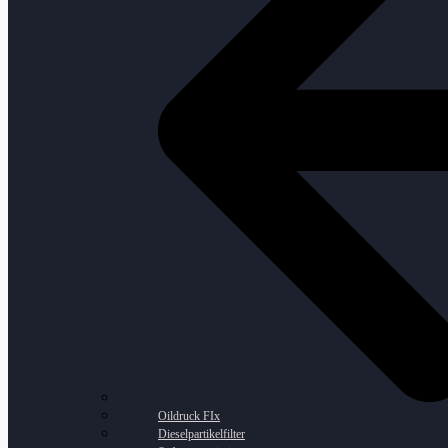
Oildruck FIx
Dieselpartikelfilter