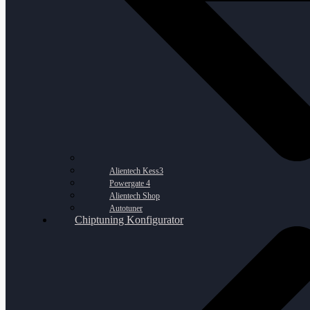
Alientech Kess3
Powergate 4
Alientech Shop
Autotuner
Chiptuning Konfigurator