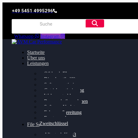
+49 5451 4995296
Whatsapp
Instagram
Startseite
Über uns
Leistungen
Oildruck FIx
Dieselpartikelfilter
Softwareoptimierung
Getriebeoptimierung
Walnussstrahlen
Bremsscheiben planen
Software Update
Felgenaufbereitung
Ersatz- und
Zweitschlüssel
File Service
Alientech Kess3