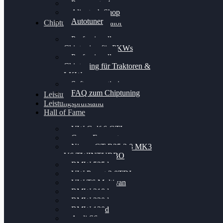
Powergate 4
Alientech Shop
Autotuner
Chiptuning Konfigurator
Professionelles
Chiptuning für PKWs
Professionelles
Chiptuning für Traktoren &
LKW
Softwareoptimierung
FAQ zum Chiptuning
Leistungsmessung
Leistungsprüfstand
Hall of Fame
VW Golf 6 GTI
Cupra Formentor
Nissan GT-R35 3.8 MK3
V6 TWINTURBO
BMW 525d
VW Passat 2.0TDI
VW T6 Multivan
BMW 318d
BMW 320d
BMW 120d
Audi S6