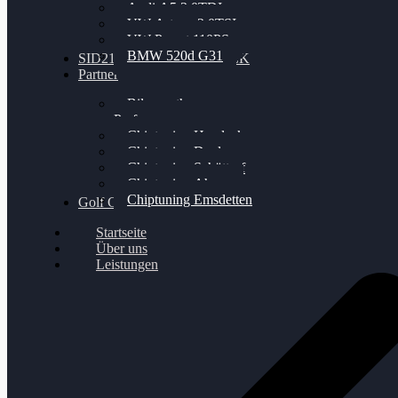
Audi A5 3.0TDI
VW Arteon 2.0TSI
VW Passat 110PS
BMW 520d G31
SID212 / 212EVO UNLOCK
Partner
Bilgenroth
Performance
Chiptuning Herzlacke
Chiptuning Duelmen
Chiptuning Schüttorf
Chiptuning Ahaus
Chiptuning Emsdetten
Golf Gewinnspiel
Startseite
Über uns
Leistungen