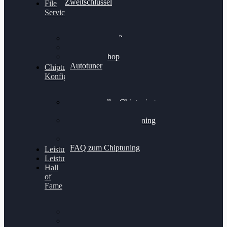
Zweitschlüssel
File
Service
Alientech Kess3
Powergate 4
Alientech Shop
Autotuner
Chiptuning
Konfigurator
Professionelles Chiptuning
für PKWs
Professionelles Chiptuning
für Traktoren & LKW
Softwareoptimierung
FAQ zum Chiptuning
Leistungsmessung
Leistungsprüfstand
Hall
of
Fame
VW Golf 6 GTI
Cupra Formentor