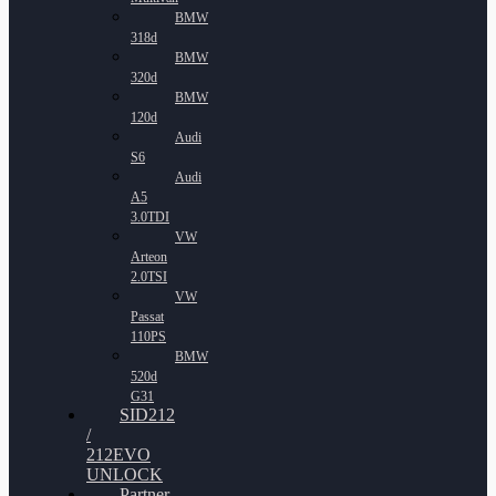
BMW
318d
BMW
320d
BMW
120d
Audi
S6
Audi
A5
3.0TDI
VW
Arteon
2.0TSI
VW
Passat
110PS
BMW
520d
G31
SID212
/
212EVO
UNLOCK
Partner