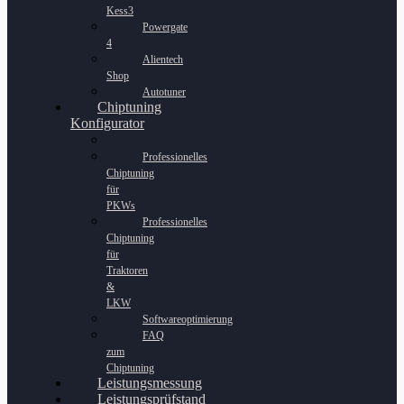
Kess3
Powergate
4
Alientech
Shop
Autotuner
Chiptuning
Konfigurator
Professionelles
Chiptuning
für
PKWs
Professionelles
Chiptuning
für
Traktoren
&
LKW
Softwareoptimierung
FAQ
zum
Chiptuning
Leistungsmessung
Leistungsprüfstand