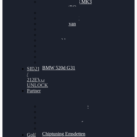
Nissan GT-R35 3.8 MK3
V6 TWINTURBO
BMW 525d
VW Passat 2.0TDI
VW T6 Multivan
BMW 318d
BMW 320d
BMW 120d
Audi S6
Audi A5 3.0TDI
VW Arteon 2.0TSI
VW Passat 110PS
BMW 520d G31
SID212
/
212EVO
UNLOCK
Partner
Bilgenroth Performance
Chiptuning Herzlacke
Chiptuning Duelmen
Chiptuning Schüttorf
Chiptuning Ahaus
Chiptuning Emsdetten
Golf