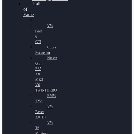
Hall
of
Fame
VW
Golf
6
GTI
Cupra
Formentor
Nissan
GT-
R35
3.8
MK3
V6
TWINTURBO
BMW
525d
VW
Passat
2.0TDI
VW
T6
Multivan