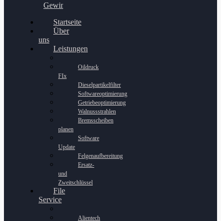
Gewinnspiel
Startseite
Über
uns
Leistungen
Oildruck
FIx
Dieselpartikelfilter
Softwareoptimierung
Getriebeoptimierung
Walnussstrahlen
Bremsscheiben
planen
Software
Update
Felgenaufbereitung
Ersatz-
und
Zweitschlüssel
File
Service
Alientech