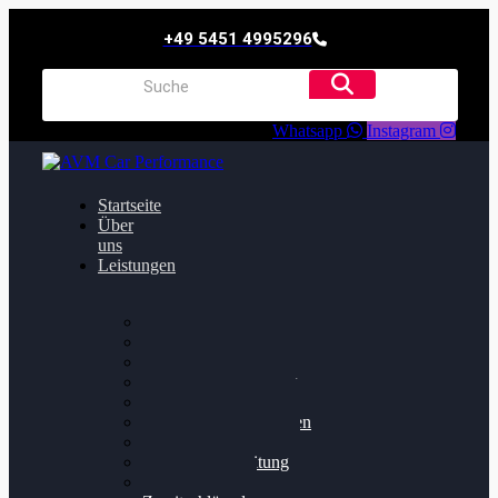
+49 5451 4995296
Whatsapp
Instagram
Startseite
Über
uns
Leistungen
Oildruck FIx
Dieselpartikelfilter
Softwareoptimierung
Getriebeoptimierung
Walnussstrahlen
Bremsscheiben planen
Software Update
Felgenaufbereitung
Ersatz- und