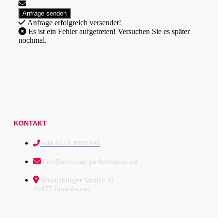
Anfrage erfolgreich versendet!
Es ist ein Fehler aufgetreten! Versuchen Sie es später
nochmal.
KONTAKT
+49 5451 4995296
info@avm-car-performance.de
Glücksburger Straße 31
49477 Ibbenbüren