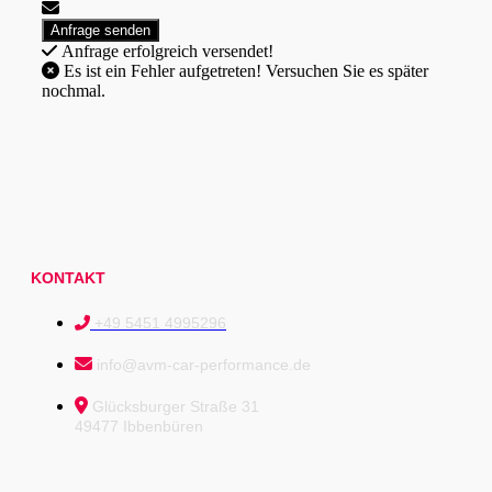
Anfrage erfolgreich versendet!
Es ist ein Fehler aufgetreten! Versuchen Sie es später
nochmal.
KONTAKT
+49 5451 4995296
info@avm-car-performance.de
Glücksburger Straße 31
49477 Ibbenbüren