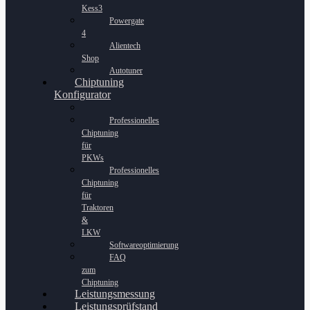
Kess3
Powergate
4
Alientech
Shop
Autotuner
Chiptuning
Konfigurator
Professionelles
Chiptuning
für
PKWs
Professionelles
Chiptuning
für
Traktoren
&
LKW
Softwareoptimierung
FAQ
zum
Chiptuning
Leistungsmessung
Leistungsprüfstand