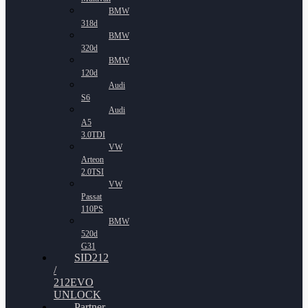
BMW
318d
BMW
320d
BMW
120d
Audi
S6
Audi
A5
3.0TDI
VW
Arteon
2.0TSI
VW
Passat
110PS
BMW
520d
G31
SID212
/
212EVO
UNLOCK
Partner