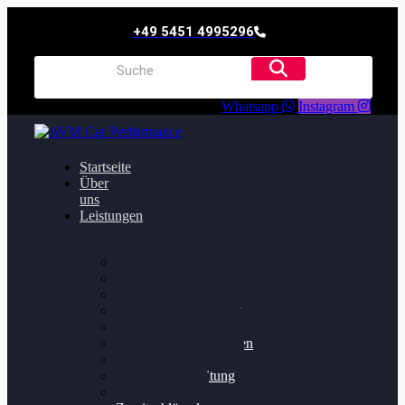
+49 5451 4995296
Whatsapp
Instagram
Startseite
Über
uns
Leistungen
Oildruck FIx
Dieselpartikelfilter
Softwareoptimierung
Getriebeoptimierung
Walnussstrahlen
Bremsscheiben planen
Software Update
Felgenaufbereitung
Ersatz- und