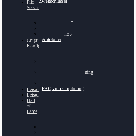
Zweitschlüssel
File
Service
Alientech Kess3
Powergate 4
Alientech Shop
Autotuner
Chiptuning
Konfigurator
Professionelles Chiptuning
für PKWs
Professionelles Chiptuning
für Traktoren & LKW
Softwareoptimierung
FAQ zum Chiptuning
Leistungsmessung
Leistungsprüfstand
Hall
of
Fame
VW Golf 6 GTI
Cupra Formentor