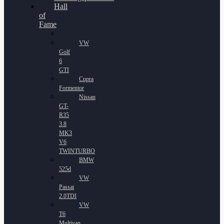
Hall
of
Fame
VW
Golf
6
GTI
Cupra
Formentor
Nissan
GT-
R35
3.8
MK3
V6
TWINTURBO
BMW
525d
VW
Passat
2.0TDI
VW
T6
Multivan