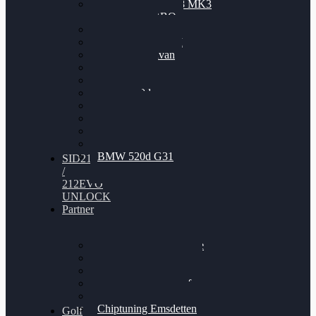
Nissan GT-R35 3.8 MK3
V6 TWINTURBO
BMW 525d
VW Passat 2.0TDI
VW T6 Multivan
BMW 318d
BMW 320d
BMW 120d
Audi S6
Audi A5 3.0TDI
VW Arteon 2.0TSI
VW Passat 110PS
BMW 520d G31
SID212
/
212EVO
UNLOCK
Partner
Bilgenroth Performance
Chiptuning Herzlacke
Chiptuning Duelmen
Chiptuning Schüttorf
Chiptuning Ahaus
Chiptuning Emsdetten
Golf