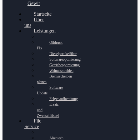
Gewinnspiel
Startseite
Über
uns
Leistungen
Oildruck
FIx
Dieselpartikelfilter
Softwareoptimierung
Getriebeoptimierung
Walnussstrahlen
Bremsscheiben
planen
Software
Update
Felgenaufbereitung
Ersatz-
und
Zweitschlüssel
File
Service
Alientech