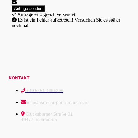
Anfrage erfolgreich versendet!
Es ist ein Fehler aufgetreten! Versuchen Sie es später
nochmal.
KONTAKT
+49 5451 4995296
info@avm-car-performance.de
Glücksburger Straße 31
49477 Ibbenbüren