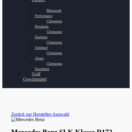
Bilgenroth
Performance
Chiptuning
Herzlacke
Chiptuning
Duelmen
Chiptuning
Schüttorf
Chiptuning
Ahaus
Chiptuning
Emsdetten
Golf
Gewinnspiel
Zurück zur Hersteller-Auswahl
Mercedes Benz SLK Klasse R172