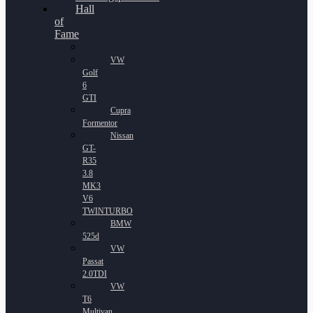
Hall
of
Fame
VW
Golf
6
GTI
Cupra
Formentor
Nissan
GT-
R35
3.8
MK3
V6
TWINTURBO
BMW
525d
VW
Passat
2.0TDI
VW
T6
Multivan