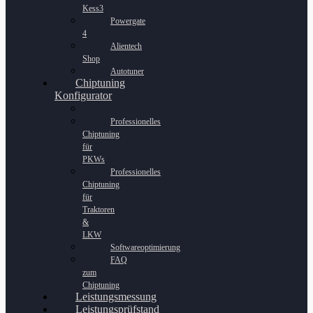
Kess3
Powergate
4
Alientech
Shop
Autotuner
Chiptuning
Konfigurator
Professionelles
Chiptuning
für
PKWs
Professionelles
Chiptuning
für
Traktoren
&
LKW
Softwareoptimierung
FAQ
zum
Chiptuning
Leistungsmessung
Leistungsprüfstand