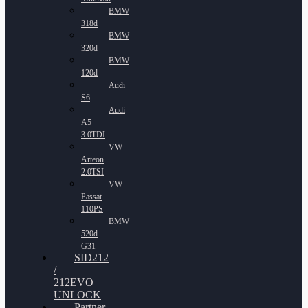
BMW
318d
BMW
320d
BMW
120d
Audi
S6
Audi
A5
3.0TDI
VW
Arteon
2.0TSI
VW
Passat
110PS
BMW
520d
G31
SID212
/
212EVO
UNLOCK
Partner