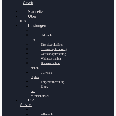
Gewinnspiel
Startseite
Über
uns
Leistungen
Oildruck
FIx
Dieselpartikelfilter
Softwareoptimierung
Getriebeoptimierung
Walnussstrahlen
Bremsscheiben
planen
Software
Update
Felgenaufbereitung
Ersatz-
und
Zweitschlüssel
File
Service
Alientech