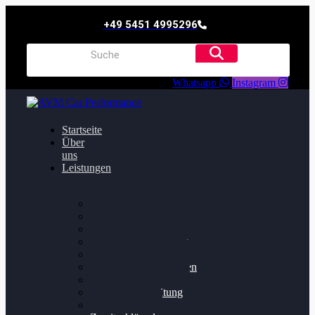
+49 5451 4995296
Whatsapp
Instagram
Startseite
Über
uns
Leistungen
Oildruck FIx
Dieselpartikelfilter
Softwareoptimierung
Getriebeoptimierung
Walnussstrahlen
Bremsscheiben planen
Software Update
Felgenaufbereitung
Ersatz- und