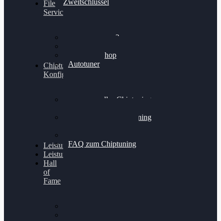
Zweitschlüssel
File
Service
Alientech Kess3
Powergate 4
Alientech Shop
Autotuner
Chiptuning
Konfigurator
Professionelles Chiptuning
für PKWs
Professionelles Chiptuning
für Traktoren & LKW
Softwareoptimierung
FAQ zum Chiptuning
Leistungsmessung
Leistungsprüfstand
Hall
of
Fame
VW Golf 6 GTI
Cupra Formentor