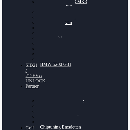
Nissan GT-R35 3.8 MK3
V6 TWINTURBO
BMW 525d
VW Passat 2.0TDI
VW T6 Multivan
BMW 318d
BMW 320d
BMW 120d
Audi S6
Audi A5 3.0TDI
VW Arteon 2.0TSI
VW Passat 110PS
BMW 520d G31
SID212
/
212EVO
UNLOCK
Partner
Bilgenroth Performance
Chiptuning Herzlacke
Chiptuning Duelmen
Chiptuning Schüttorf
Chiptuning Ahaus
Chiptuning Emsdetten
Golf