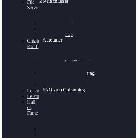
Zweitschlüssel
File
Service
Alientech Kess3
Powergate 4
Alientech Shop
Autotuner
Chiptuning
Konfigurator
Professionelles Chiptuning
für PKWs
Professionelles Chiptuning
für Traktoren & LKW
Softwareoptimierung
FAQ zum Chiptuning
Leistungsmessung
Leistungsprüfstand
Hall
of
Fame
VW Golf 6 GTI
Cupra Formentor