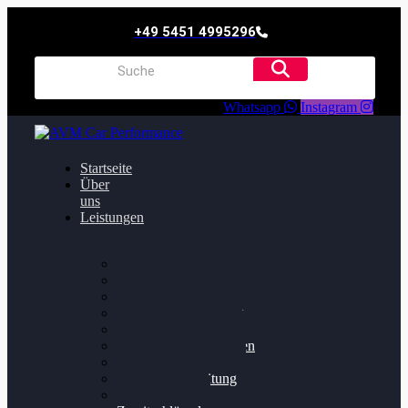
+49 5451 4995296
Whatsapp
Instagram
Startseite
Über
uns
Leistungen
Oildruck FIx
Dieselpartikelfilter
Softwareoptimierung
Getriebeoptimierung
Walnussstrahlen
Bremsscheiben planen
Software Update
Felgenaufbereitung
Ersatz- und