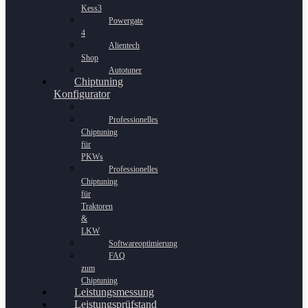
Kess3
Powergate
4
Alientech
Shop
Autotuner
Chiptuning
Konfigurator
Professionelles
Chiptuning
für
PKWs
Professionelles
Chiptuning
für
Traktoren
&
LKW
Softwareoptimierung
FAQ
zum
Chiptuning
Leistungsmessung
Leistungsprüfstand