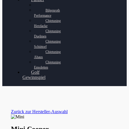
Bilgenroth
Performance
Chiptuning
Herzlacke
Chiptuning
Duelmen
Chiptuning
Schüttorf
Chiptuning
Ahaus
Chiptuning
Emsdetten
Golf
Gewinnspiel
Zurück zur Hersteller-Auswahl
Mini Cooper