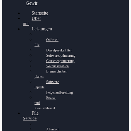
Gewinnspiel
Startseite
Über
uns
Leistungen
Oildruck
FIx
Dieselpartikelfilter
Softwareoptimierung
Getriebeoptimierung
Walnussstrahlen
Bremsscheiben
planen
Software
Update
Felgenaufbereitung
Ersatz-
und
Zweitschlüssel
File
Service
Alientech