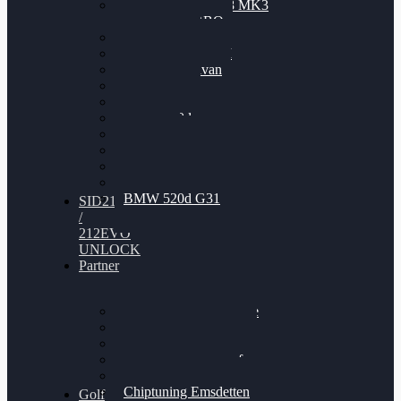
Nissan GT-R35 3.8 MK3
V6 TWINTURBO
BMW 525d
VW Passat 2.0TDI
VW T6 Multivan
BMW 318d
BMW 320d
BMW 120d
Audi S6
Audi A5 3.0TDI
VW Arteon 2.0TSI
VW Passat 110PS
BMW 520d G31
SID212
/
212EVO
UNLOCK
Partner
Bilgenroth Performance
Chiptuning Herzlacke
Chiptuning Duelmen
Chiptuning Schüttorf
Chiptuning Ahaus
Chiptuning Emsdetten
Golf