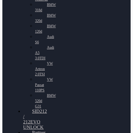
BMW
318d
BMW
320d
BMW
120d
Audi
S6
Audi
A5
3.0TDI
VW
Arteon
2.0TSI
VW
Passat
110PS
BMW
520d
G31
SID212
/
212EVO
UNLOCK
Partner