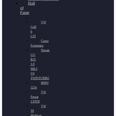
Hall
of
Fame
VW
Golf
6
GTI
Cupra
Formentor
Nissan
GT-
R35
3.8
MK3
V6
TWINTURBO
BMW
525d
VW
Passat
2.0TDI
VW
T6
Multivan