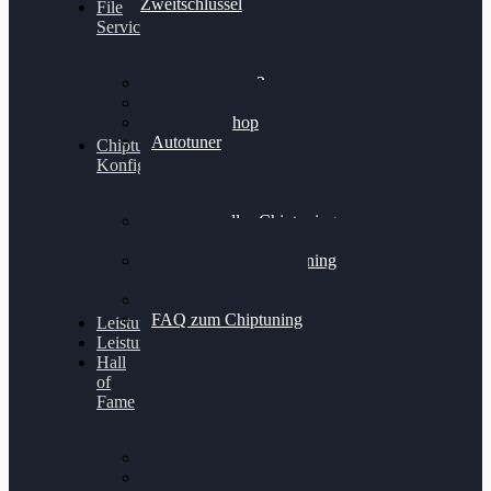
Zweitschlüssel
File
Service
Alientech Kess3
Powergate 4
Alientech Shop
Autotuner
Chiptuning
Konfigurator
Professionelles Chiptuning
für PKWs
Professionelles Chiptuning
für Traktoren & LKW
Softwareoptimierung
FAQ zum Chiptuning
Leistungsmessung
Leistungsprüfstand
Hall
of
Fame
VW Golf 6 GTI
Cupra Formentor