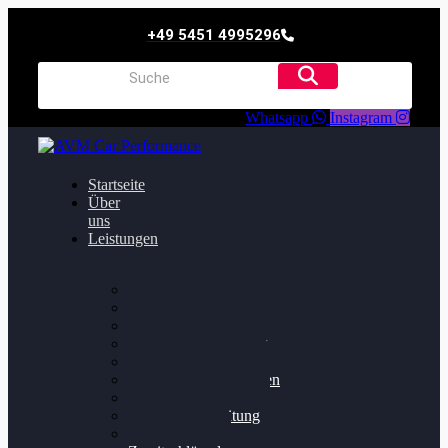
+49 5451 4995296
Whatsapp
Instagram
Startseite
Über
uns
Leistungen
Oildruck FIx
Dieselpartikelfilter
Softwareoptimierung
Getriebeoptimierung
Walnussstrahlen
Bremsscheiben planen
Software Update
Felgenaufbereitung
Ersatz- und