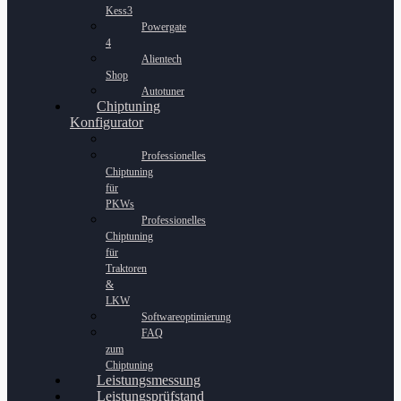
Kess3
Powergate
4
Alientech
Shop
Autotuner
Chiptuning
Konfigurator
Professionelles
Chiptuning
für
PKWs
Professionelles
Chiptuning
für
Traktoren
&
LKW
Softwareoptimierung
FAQ
zum
Chiptuning
Leistungsmessung
Leistungsprüfstand