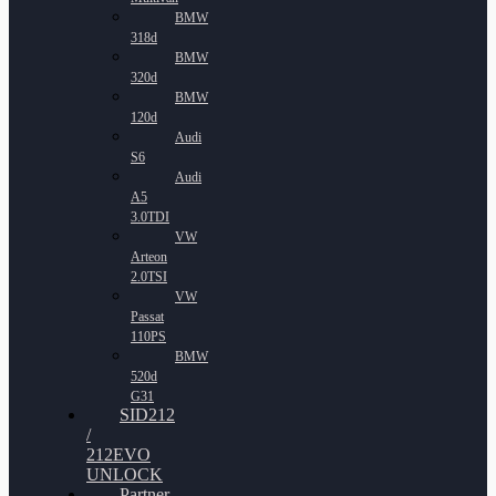
BMW
318d
BMW
320d
BMW
120d
Audi
S6
Audi
A5
3.0TDI
VW
Arteon
2.0TSI
VW
Passat
110PS
BMW
520d
G31
SID212
/
212EVO
UNLOCK
Partner