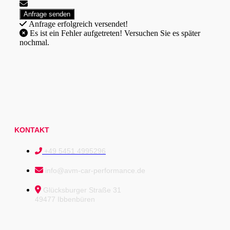
Anfrage erfolgreich versendet!
Es ist ein Fehler aufgetreten! Versuchen Sie es später
nochmal.
KONTAKT
+49 5451 4995296
info@avm-car-performance.de
Glücksburger Straße 31
49477 Ibbenbüren