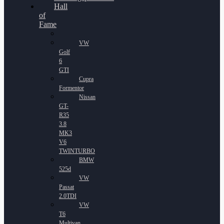
Hall
of
Fame
VW
Golf
6
GTI
Cupra
Formentor
Nissan
GT-
R35
3.8
MK3
V6
TWINTURBO
BMW
525d
VW
Passat
2.0TDI
VW
T6
Multivan