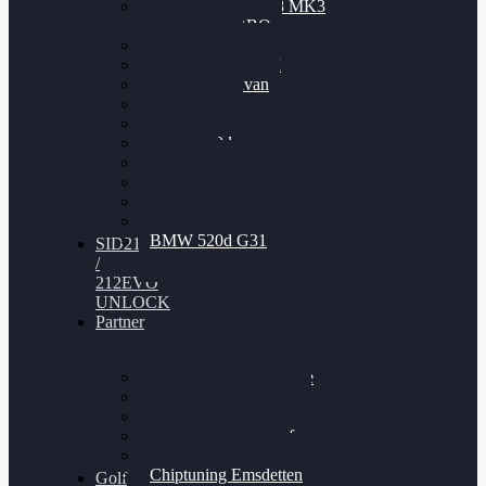
Nissan GT-R35 3.8 MK3
V6 TWINTURBO
BMW 525d
VW Passat 2.0TDI
VW T6 Multivan
BMW 318d
BMW 320d
BMW 120d
Audi S6
Audi A5 3.0TDI
VW Arteon 2.0TSI
VW Passat 110PS
BMW 520d G31
SID212
/
212EVO
UNLOCK
Partner
Bilgenroth Performance
Chiptuning Herzlacke
Chiptuning Duelmen
Chiptuning Schüttorf
Chiptuning Ahaus
Chiptuning Emsdetten
Golf