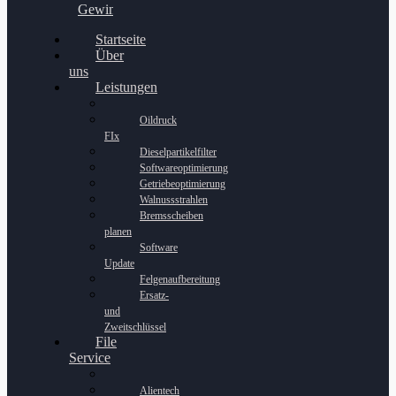
Gewinnspiel
Startseite
Über
uns
Leistungen
Oildruck
FIx
Dieselpartikelfilter
Softwareoptimierung
Getriebeoptimierung
Walnussstrahlen
Bremsscheiben
planen
Software
Update
Felgenaufbereitung
Ersatz-
und
Zweitschlüssel
File
Service
Alientech