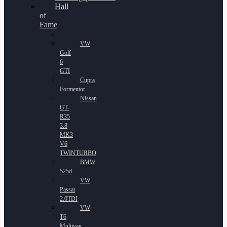
Hall
of
Fame
VW
Golf
6
GTI
Cupra
Formentor
Nissan
GT-
R35
3.8
MK3
V6
TWINTURBO
BMW
525d
VW
Passat
2.0TDI
VW
T6
Multivan