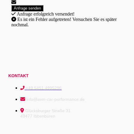
Anfrage erfolgreich versendet!
Es ist ein Fehler aufgetreten! Versuchen Sie es später
nochmal.
KONTAKT
+49 5451 4995296
info@avm-car-performance.de
Glücksburger Straße 31
49477 Ibbenbüren