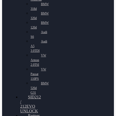
BMW
318d
BMW
320d
BMW
120d
Audi
S6
Audi
A5
3.0TDI
VW
Arteon
2.0TSI
VW
Passat
110PS
BMW
520d
G31
SID212
/
212EVO
UNLOCK
Partner