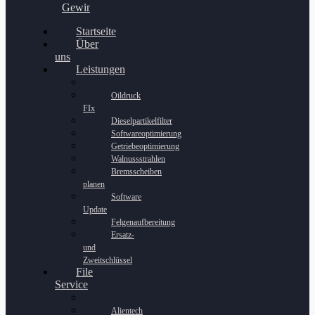
Gewinnspiel
Startseite
Über
uns
Leistungen
Oildruck
FIx
Dieselpartikelfilter
Softwareoptimierung
Getriebeoptimierung
Walnussstrahlen
Bremsscheiben
planen
Software
Update
Felgenaufbereitung
Ersatz-
und
Zweitschlüssel
File
Service
Alientech