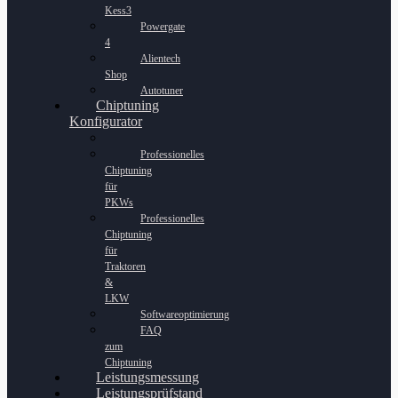
Kess3
Powergate
4
Alientech
Shop
Autotuner
Chiptuning
Konfigurator
Professionelles
Chiptuning
für
PKWs
Professionelles
Chiptuning
für
Traktoren
&
LKW
Softwareoptimierung
FAQ
zum
Chiptuning
Leistungsmessung
Leistungsprüfstand