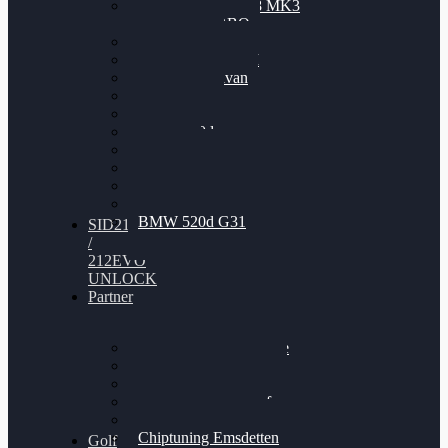
Nissan GT-R35 3.8 MK3
V6 TWINTURBO
BMW 525d
VW Passat 2.0TDI
VW T6 Multivan
BMW 318d
BMW 320d
BMW 120d
Audi S6
Audi A5 3.0TDI
VW Arteon 2.0TSI
VW Passat 110PS
BMW 520d G31
SID212
/
212EVO
UNLOCK
Partner
Bilgenroth Performance
Chiptuning Herzlacke
Chiptuning Duelmen
Chiptuning Schüttorf
Chiptuning Ahaus
Chiptuning Emsdetten
Golf