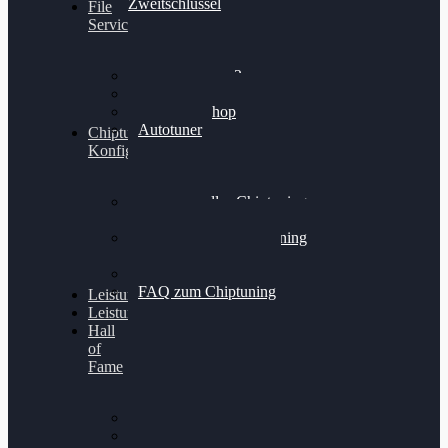
Zweitschlüssel
File
Service
Alientech Kess3
Powergate 4
Alientech Shop
Autotuner
Chiptuning
Konfigurator
Professionelles Chiptuning
für PKWs
Professionelles Chiptuning
für Traktoren & LKW
Softwareoptimierung
FAQ zum Chiptuning
Leistungsmessung
Leistungsprüfstand
Hall
of
Fame
VW Golf 6 GTI
Cupra Formentor