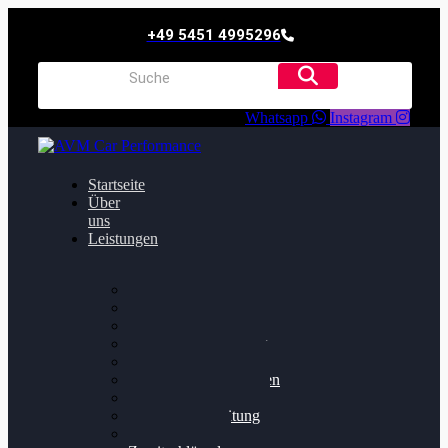
+49 5451 4995296
Whatsapp
Instagram
Startseite
Über
uns
Leistungen
Oildruck FIx
Dieselpartikelfilter
Softwareoptimierung
Getriebeoptimierung
Walnussstrahlen
Bremsscheiben planen
Software Update
Felgenaufbereitung
Ersatz- und