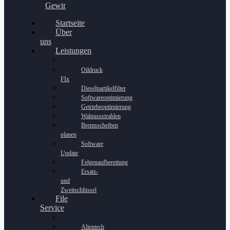
Gewinnspiel
Startseite
Über
uns
Leistungen
Oildruck
FIx
Dieselpartikelfilter
Softwareoptimierung
Getriebeoptimierung
Walnussstrahlen
Bremsscheiben
planen
Software
Update
Felgenaufbereitung
Ersatz-
und
Zweitschlüssel
File
Service
Alientech