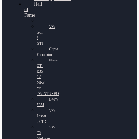
Hall
of
Fame
VW
Golf
6
GTI
Cupra
Formentor
Nissan
GT-
R35
3.8
MK3
V6
TWINTURBO
BMW
525d
VW
Passat
2.0TDI
VW
T6
Multivan