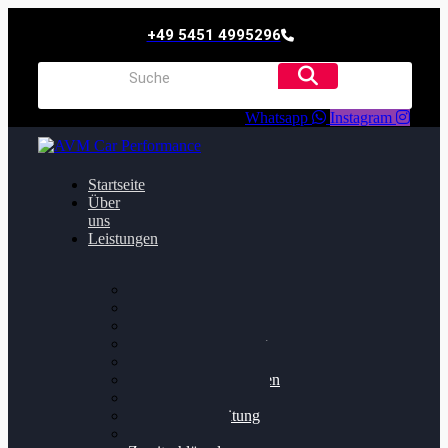
+49 5451 4995296
Whatsapp
Instagram
Startseite
Über
uns
Leistungen
Oildruck FIx
Dieselpartikelfilter
Softwareoptimierung
Getriebeoptimierung
Walnussstrahlen
Bremsscheiben planen
Software Update
Felgenaufbereitung
Ersatz- und