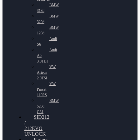
BMW
318d
BMW
320d
BMW
120d
Audi
S6
Audi
A5
3.0TDI
VW
Arteon
2.0TSI
VW
Passat
110PS
BMW
520d
G31
SID212
/
212EVO
UNLOCK
Partner