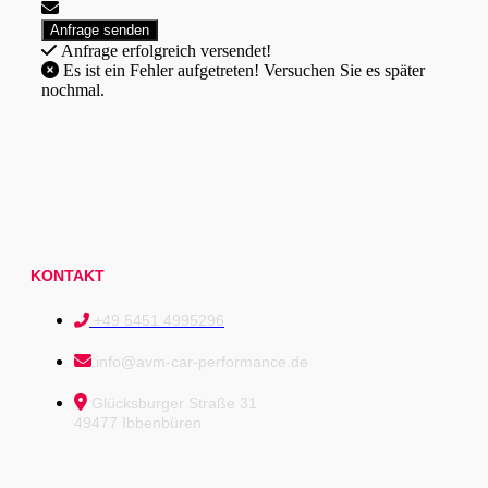
Anfrage erfolgreich versendet!
Es ist ein Fehler aufgetreten! Versuchen Sie es später
nochmal.
KONTAKT
+49 5451 4995296
info@avm-car-performance.de
Glücksburger Straße 31
49477 Ibbenbüren