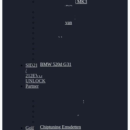
Nissan GT-R35 3.8 MK3
V6 TWINTURBO
BMW 525d
VW Passat 2.0TDI
VW T6 Multivan
BMW 318d
BMW 320d
BMW 120d
Audi S6
Audi A5 3.0TDI
VW Arteon 2.0TSI
VW Passat 110PS
BMW 520d G31
SID212
/
212EVO
UNLOCK
Partner
Bilgenroth Performance
Chiptuning Herzlacke
Chiptuning Duelmen
Chiptuning Schüttorf
Chiptuning Ahaus
Chiptuning Emsdetten
Golf