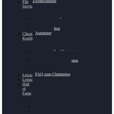
Zweitschlüssel
File
Service
Alientech Kess3
Powergate 4
Alientech Shop
Autotuner
Chiptuning
Konfigurator
Professionelles Chiptuning
für PKWs
Professionelles Chiptuning
für Traktoren & LKW
Softwareoptimierung
FAQ zum Chiptuning
Leistungsmessung
Leistungsprüfstand
Hall
of
Fame
VW Golf 6 GTI
Cupra Formentor