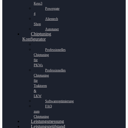
Kess3
Powergate
4
Alientech
Shop
Autotuner
Chiptuning
Konfigurator
Professionelles
Chiptuning
für
PKWs
Professionelles
Chiptuning
für
Traktoren
&
LKW
Softwareoptimierung
FAQ
zum
Chiptuning
Leistungsmessung
Leistungsprüfstand