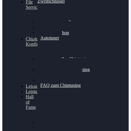
Zweitschlüssel
File
Service
Alientech Kess3
Powergate 4
Alientech Shop
Autotuner
Chiptuning
Konfigurator
Professionelles Chiptuning
für PKWs
Professionelles Chiptuning
für Traktoren & LKW
Softwareoptimierung
FAQ zum Chiptuning
Leistungsmessung
Leistungsprüfstand
Hall
of
Fame
VW Golf 6 GTI
Cupra Formentor