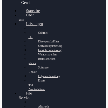
Gewinnspiel
Startseite
Über
uns
Leistungen
Oildruck
FIx
Dieselpartikelfilter
Softwareoptimierung
Getriebeoptimierung
Walnussstrahlen
Bremsscheiben
planen
Software
Update
Felgenaufbereitung
Ersatz-
und
Zweitschlüssel
File
Service
Alientech