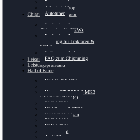
Powergate 4
Alientech Shop
Autotuner
Chiptuning Konfigurator
Professionelles
Chiptuning für PKWs
Professionelles
Chiptuning für Traktoren &
LKW
Softwareoptimierung
FAQ zum Chiptuning
Leistungsmessung
Leistungsprüfstand
Hall of Fame
VW Golf 6 GTI
Cupra Formentor
Nissan GT-R35 3.8 MK3
V6 TWINTURBO
BMW 525d
VW Passat 2.0TDI
VW T6 Multivan
BMW 318d
BMW 320d
BMW 120d
Audi S6