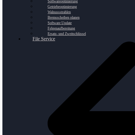
Softwareoptimierung
Getriebeoptimierung
Walnussstrahlen
Bremsscheiben planen
Software Update
Felgenaufbereitung
Ersatz- und Zweitschlüssel
File Service