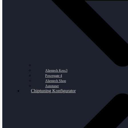
Alientech Kess3
Powergate 4
Alientech Shop
Autotuner
Chiptuning Konfigurator