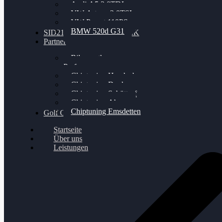
Audi A5 3.0TDI
VW Arteon 2.0TSI
VW Passat 110PS
BMW 520d G31
SID212 / 212EVO UNLOCK
Partner
Bilgenroth
Performance
Chiptuning Herzlacke
Chiptuning Duelmen
Chiptuning Schüttorf
Chiptuning Ahaus
Chiptuning Emsdetten
Golf Gewinnspiel
Startseite
Über uns
Leistungen