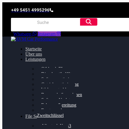
+49 5451 4995296
Whatsapp
Instagram
Startseite
Über uns
Leistungen
Oildruck FIx
Dieselpartikelfilter
Softwareoptimierung
Getriebeoptimierung
Walnussstrahlen
Bremsscheiben planen
Software Update
Felgenaufbereitung
Ersatz- und
Zweitschlüssel
File Service
Alientech Kess3