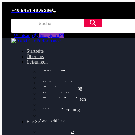
+49 5451 4995296
Whatsapp
Instagram
Startseite
Über uns
Leistungen
Oildruck FIx
Dieselpartikelfilter
Softwareoptimierung
Getriebeoptimierung
Walnussstrahlen
Bremsscheiben planen
Software Update
Felgenaufbereitung
Ersatz- und
Zweitschlüssel
File Service
Alientech Kess3