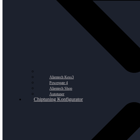
Alientech Kess3
Powergate 4
Alientech Shop
Autotuner
Chiptuning Konfigurator