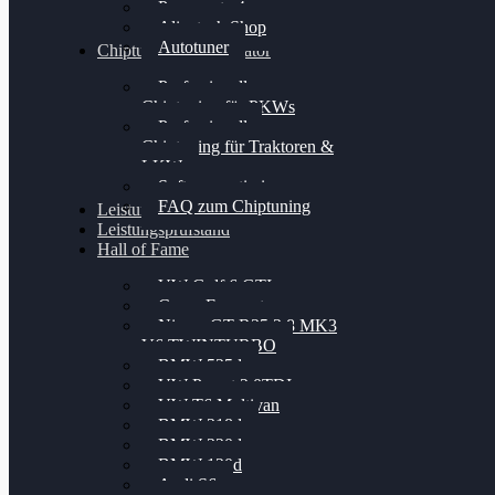
Powergate 4
Alientech Shop
Autotuner
Chiptuning Konfigurator
Professionelles
Chiptuning für PKWs
Professionelles
Chiptuning für Traktoren &
LKW
Softwareoptimierung
FAQ zum Chiptuning
Leistungsmessung
Leistungsprüfstand
Hall of Fame
VW Golf 6 GTI
Cupra Formentor
Nissan GT-R35 3.8 MK3
V6 TWINTURBO
BMW 525d
VW Passat 2.0TDI
VW T6 Multivan
BMW 318d
BMW 320d
BMW 120d
Audi S6