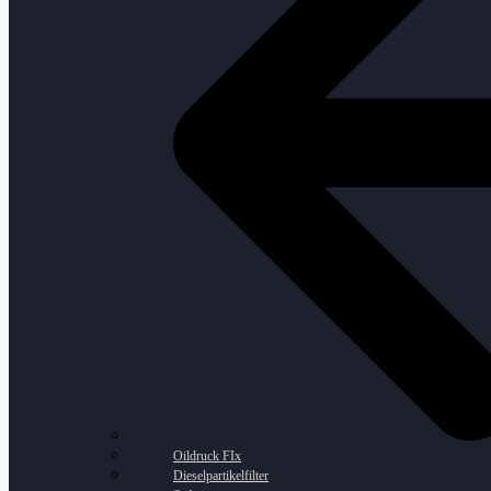
Oildruck FIx
Dieselpartikelfilter