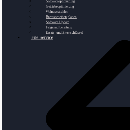
Softwareoptimierung
Getriebeoptimierung
Walnussstrahlen
Bremsscheiben planen
Software Update
Felgenaufbereitung
Ersatz- und Zweitschlüssel
File Service