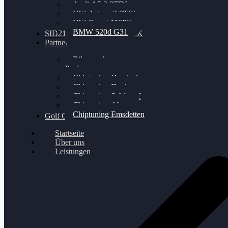
Audi A5 3.0TDI
VW Arteon 2.0TSI
VW Passat 110PS
BMW 520d G31
SID212 / 212EVO UNLOCK
Partner
Bilgenroth
Performance
Chiptuning Herzlacke
Chiptuning Duelmen
Chiptuning Schüttorf
Chiptuning Ahaus
Chiptuning Emsdetten
Golf Gewinnspiel
Startseite
Über uns
Leistungen