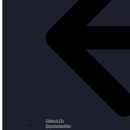
Oildruck FIx
Dieselpartikelfilter