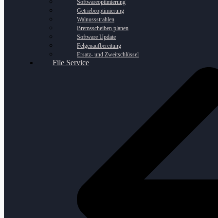
Softwareoptimierung
Getriebeoptimierung
Walnussstrahlen
Bremsscheiben planen
Software Update
Felgenaufbereitung
Ersatz- und Zweitschlüssel
File Service