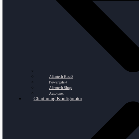
Alientech Kess3
Powergate 4
Alientech Shop
Autotuner
Chiptuning Konfigurator