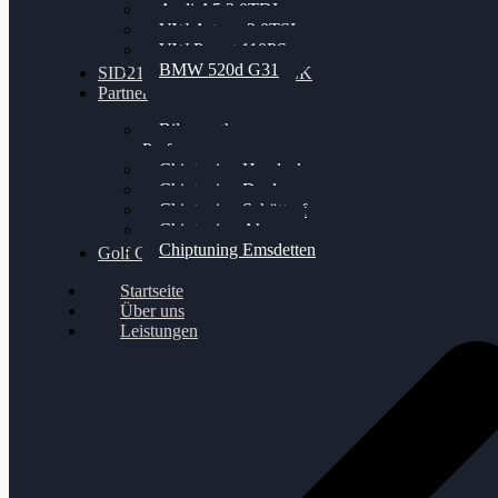
Audi A5 3.0TDI
VW Arteon 2.0TSI
VW Passat 110PS
BMW 520d G31
SID212 / 212EVO UNLOCK
Partner
Bilgenroth
Performance
Chiptuning Herzlacke
Chiptuning Duelmen
Chiptuning Schüttorf
Chiptuning Ahaus
Chiptuning Emsdetten
Golf Gewinnspiel
Startseite
Über uns
Leistungen