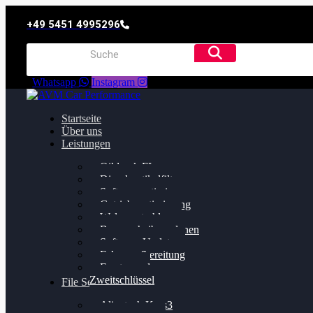
+49 5451 4995296
Whatsapp
Instagram
Startseite
Über uns
Leistungen
Oildruck FIx
Dieselpartikelfilter
Softwareoptimierung
Getriebeoptimierung
Walnussstrahlen
Bremsscheiben planen
Software Update
Felgenaufbereitung
Ersatz- und
Zweitschlüssel
File Service
Alientech Kess3