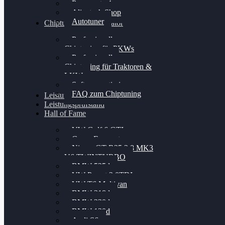
Powergate 4
Alientech Shop
Autotuner
Chiptuning Konfigurator
Professionelles
Chiptuning für PKWs
Professionelles
Chiptuning für Traktoren &
LKW
Softwareoptimierung
FAQ zum Chiptuning
Leistungsmessung
Leistungsprüfstand
Hall of Fame
VW Golf 6 GTI
Cupra Formentor
Nissan GT-R35 3.8 MK3
V6 TWINTURBO
BMW 525d
VW Passat 2.0TDI
VW T6 Multivan
BMW 318d
BMW 320d
BMW 120d
Audi S6