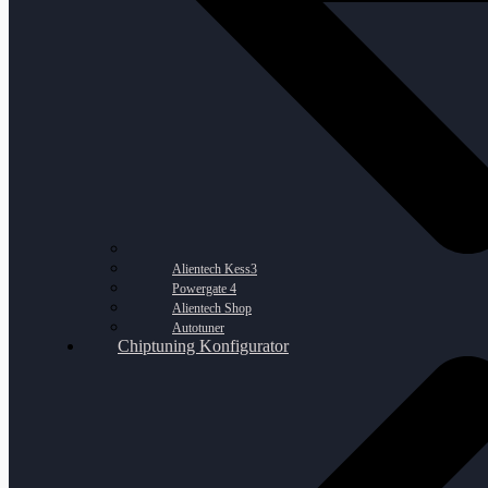
Alientech Kess3
Powergate 4
Alientech Shop
Autotuner
Chiptuning Konfigurator