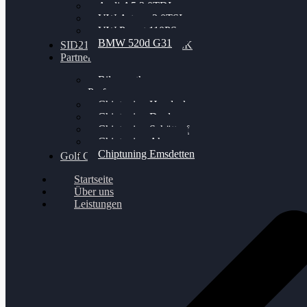
Audi A5 3.0TDI
VW Arteon 2.0TSI
VW Passat 110PS
BMW 520d G31
SID212 / 212EVO UNLOCK
Partner
Bilgenroth
Performance
Chiptuning Herzlacke
Chiptuning Duelmen
Chiptuning Schüttorf
Chiptuning Ahaus
Chiptuning Emsdetten
Golf Gewinnspiel
Startseite
Über uns
Leistungen