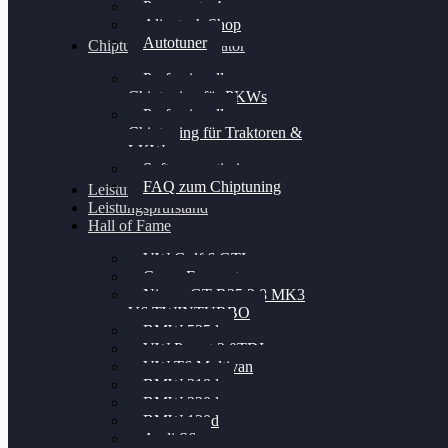
Powergate 4
Alientech Shop
Autotuner
Chiptuning Konfigurator
Professionelles
Chiptuning für PKWs
Professionelles
Chiptuning für Traktoren &
LKW
Softwareoptimierung
FAQ zum Chiptuning
Leistungsmessung
Leistungsprüfstand
Hall of Fame
VW Golf 6 GTI
Cupra Formentor
Nissan GT-R35 3.8 MK3
V6 TWINTURBO
BMW 525d
VW Passat 2.0TDI
VW T6 Multivan
BMW 318d
BMW 320d
BMW 120d
Audi S6