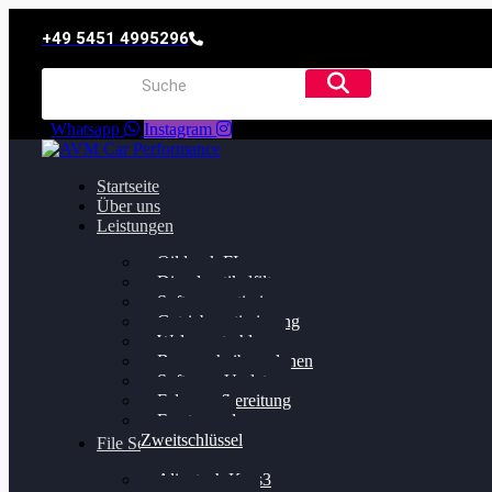
+49 5451 4995296
Whatsapp
Instagram
Startseite
Über uns
Leistungen
Oildruck FIx
Dieselpartikelfilter
Softwareoptimierung
Getriebeoptimierung
Walnussstrahlen
Bremsscheiben planen
Software Update
Felgenaufbereitung
Ersatz- und
Zweitschlüssel
File Service
Alientech Kess3