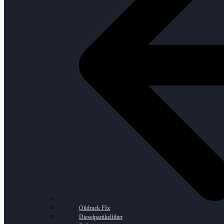
Oildruck FIx
Dieselpartikelfilter