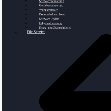
Softwareoptimierung
Getriebeoptimierung
Walnussstrahlen
Bremsscheiben planen
Software Update
Felgenaufbereitung
Ersatz- und Zweitschlüssel
File Service