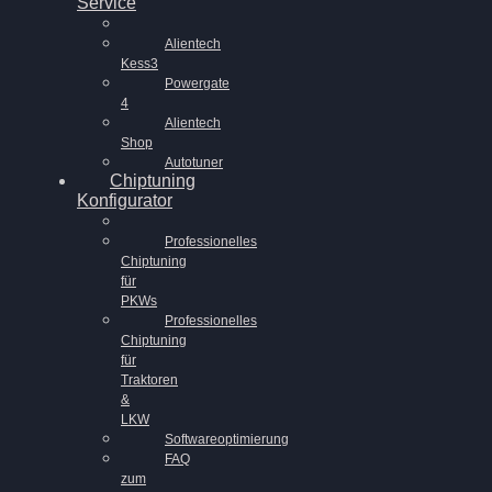
Service
Alientech
Kess3
Powergate
4
Alientech
Shop
Autotuner
Chiptuning
Konfigurator
Professionelles
Chiptuning
für
PKWs
Professionelles
Chiptuning
für
Traktoren
&
LKW
Softwareoptimierung
FAQ
zum