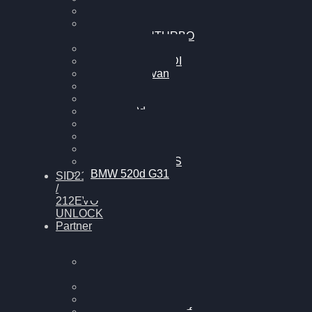
Cupra Formentor
Nissan GT-R35 3.8
MK3 V6 TWINTURBO
BMW 525d
VW Passat 2.0TDI
VW T6 Multivan
BMW 318d
BMW 320d
BMW 120d
Audi S6
Audi A5 3.0TDI
VW Arteon 2.0TSI
VW Passat 110PS
BMW 520d G31
SID212
/
212EVO
UNLOCK
Partner
Bilgenroth
Performance
Chiptuning Herzlacke
Chiptuning Duelmen
Chiptuning Schüttorf