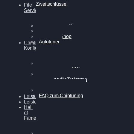
Zweitschlüssel
File
Service
Alientech Kess3
Powergate 4
Alientech Shop
Autotuner
Chiptuning
Konfigurator
Professionelles
Chiptuning für PKWs
Professionelles
Chiptuning für Traktoren
& LKW
Softwareoptimierung
FAQ zum Chiptuning
Leistungsmessung
Leistungsprüfstand
Hall
of
Fame
VW Golf 6 GTI