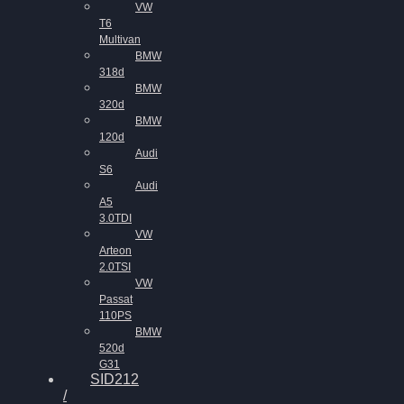
VW
T6
Multivan
BMW
318d
BMW
320d
BMW
120d
Audi
S6
Audi
A5
3.0TDI
VW
Arteon
2.0TSI
VW
Passat
110PS
BMW
520d
G31
SID212
/