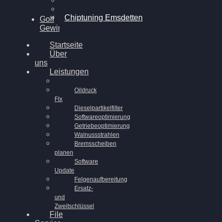
Chiptuning Ahaus
Chiptuning Emsdetten
Golf
Gewinnspiel
Startseite
Über
uns
Leistungen
Oildruck
FIx
Dieselpartikelfilter
Softwareoptimierung
Getriebeoptimierung
Walnussstrahlen
Bremsscheiben
planen
Software
Update
Felgenaufbereitung
Ersatz-
und
Zweitschlüssel
File