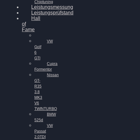
Chiptuning
Leistungsmessung
Leistungsprüfstand
Hall
of
Fame
VW
Golf
6
GTI
Cupra
Formentor
Nissan
GT-
R35
3.8
MK3
V6
TWINTURBO
BMW
525d
VW
Passat
2.0TDI