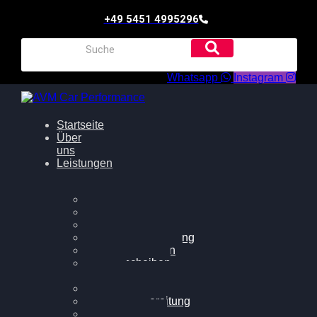
+49 5451 4995296
Whatsapp
Instagram
Startseite
Über
uns
Leistungen
Oildruck FIx
Dieselpartikelfilter
Softwareoptimierung
Getriebeoptimierung
Walnussstrahlen
Bremsscheiben
planen
Software Update
Felgenaufbereitung
Ersatz- und