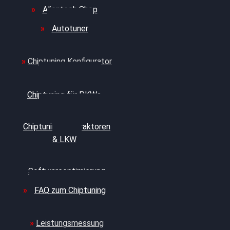
Alientech Shop
Autotuner
Chiptuning Konfigurator
Professionelles
Chiptuning für PKWs
Professionelles
Chiptuning für Traktoren
& LKW
Softwareoptimierung
FAQ zum Chiptuning
Leistungsmessung