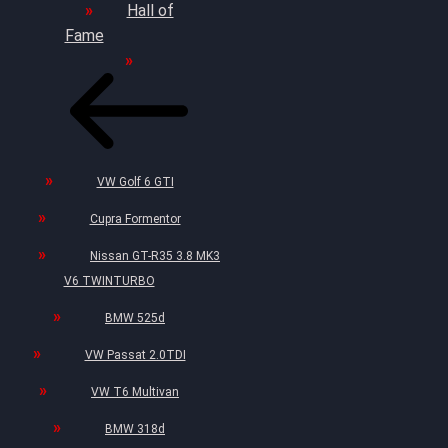
Hall of
Fame
VW Golf 6 GTI
Cupra Formentor
Nissan GT-R35 3.8 MK3
V6 TWINTURBO
BMW 525d
VW Passat 2.0TDI
VW T6 Multivan
BMW 318d