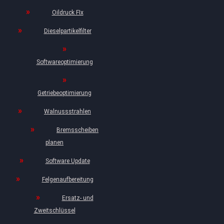
Oildruck FIx
Dieselpartikelfilter
Softwareoptimierung
Getriebeoptimierung
Walnussstrahlen
Bremsscheiben
planen
Software Update
Felgenaufbereitung
Ersatz- und
Zweitschlüssel