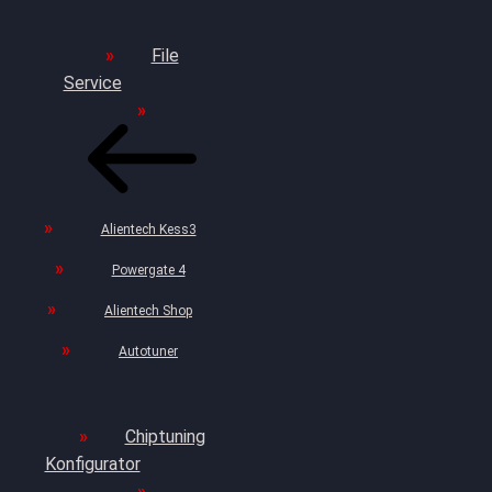
File
Service
Alientech Kess3
Powergate 4
Alientech Shop
Autotuner
Chiptuning
Konfigurator