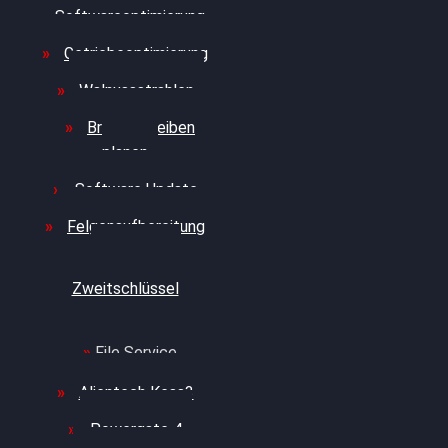
Softwareoptimierung
Getriebeoptimierung
Walnussstrahlen
Bremsscheiben
planen
Software Update
Felgenaufbereitung
Ersatz- und
Zweitschlüssel
File Service
Alientech Kess3
Powergate 4