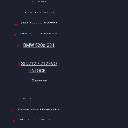
Audi S6
Audi A5 3.0TDI
VW Arteon 2.0TSI
VW Passat 110PS
BMW 520d G31
SID212 / 212EVO
UNLOCK
Partner
Bilgenroth
Performance
Chiptuning Herzlacke
Chiptuning Duelmen