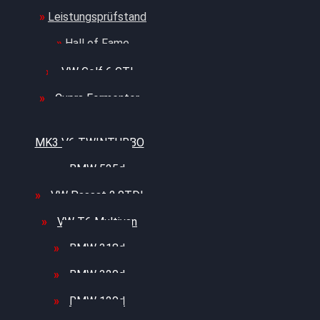
Leistungsprüfstand
Hall of Fame
VW Golf 6 GTI
Cupra Formentor
Nissan GT-R35 3.8
MK3 V6 TWINTURBO
BMW 525d
VW Passat 2.0TDI
VW T6 Multivan
BMW 318d
BMW 320d
BMW 120d