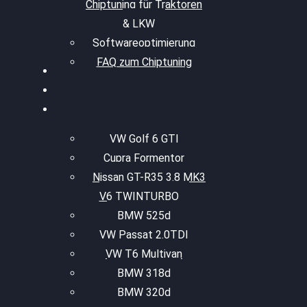
Chiptuning für Traktoren
& LKW
Softwareoptimierung
FAQ zum Chiptuning
VW Golf 6 GTI
Cupra Formentor
Nissan GT-R35 3.8 MK3
V6 TWINTURBO
BMW 525d
VW Passat 2.0TDI
VW T6 Multivan
BMW 318d
BMW 320d