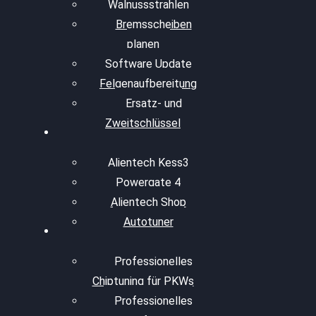
Walnussstrahlen
Bremsscheiben
planen
Software Update
Felgenaufbereitung
Ersatz- und
Zweitschlüssel
Alientech Kess3
Powergate 4
Alientech Shop
Autotuner
Professionelles
Chiptuning für PKWs
Professionelles