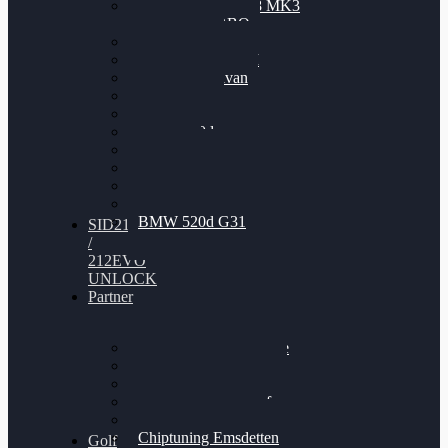
Nissan GT-R35 3.8 MK3
V6 TWINTURBO
BMW 525d
VW Passat 2.0TDI
VW T6 Multivan
BMW 318d
BMW 320d
BMW 120d
Audi S6
Audi A5 3.0TDI
VW Arteon 2.0TSI
VW Passat 110PS
BMW 520d G31
SID212
/
212EVO
UNLOCK
Partner
Bilgenroth Performance
Chiptuning Herzlacke
Chiptuning Duelmen
Chiptuning Schüttorf
Chiptuning Ahaus
Chiptuning Emsdetten
Golf