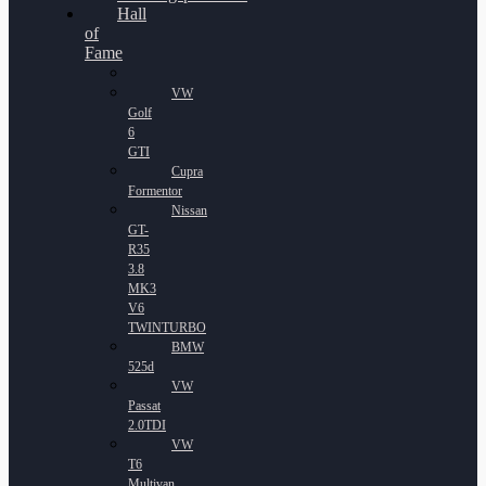
Hall
of
Fame
VW
Golf
6
GTI
Cupra
Formentor
Nissan
GT-
R35
3.8
MK3
V6
TWINTURBO
BMW
525d
VW
Passat
2.0TDI
VW
T6
Multivan