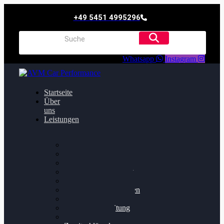
+49 5451 4995296
Whatsapp
Instagram
Startseite
Über
uns
Leistungen
Oildruck FIx
Dieselpartikelfilter
Softwareoptimierung
Getriebeoptimierung
Walnussstrahlen
Bremsscheiben planen
Software Update
Felgenaufbereitung
Ersatz- und