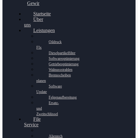
Gewinnspiel
Startseite
Über
uns
Leistungen
Oildruck
FIx
Dieselpartikelfilter
Softwareoptimierung
Getriebeoptimierung
Walnussstrahlen
Bremsscheiben
planen
Software
Update
Felgenaufbereitung
Ersatz-
und
Zweitschlüssel
File
Service
Alientech