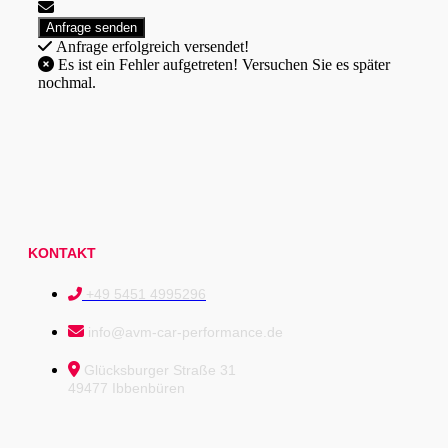
Anfrage erfolgreich versendet!
Es ist ein Fehler aufgetreten! Versuchen Sie es später
nochmal.
KONTAKT
+49 5451 4995296
info@avm-car-performance.de
Glücksburger Straße 31
49477 Ibbenbüren