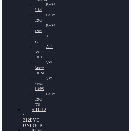
BMW
318d
BMW
320d
BMW
120d
Audi
S6
Audi
A5
3.0TDI
VW
Arteon
2.0TSI
VW
Passat
110PS
BMW
520d
G31
SID212
/
212EVO
UNLOCK
Partner