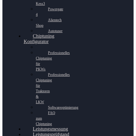
Kess3
Powergate
4
Alientech
Shop
Autotuner
Chiptuning
Konfigurator
Professionelles
Chiptuning
für
PKWs
Professionelles
Chiptuning
für
Traktoren
&
LKW
Softwareoptimierung
FAQ
zum
Chiptuning
Leistungsmessung
Leistungsprüfstand