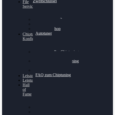
Zweitschlüssel
File
Service
Alientech Kess3
Powergate 4
Alientech Shop
Autotuner
Chiptuning
Konfigurator
Professionelles Chiptuning
für PKWs
Professionelles Chiptuning
für Traktoren & LKW
Softwareoptimierung
FAQ zum Chiptuning
Leistungsmessung
Leistungsprüfstand
Hall
of
Fame
VW Golf 6 GTI
Cupra Formentor