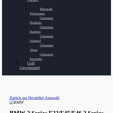
Bilgenroth
Performance
Chiptuning
Herzlacke
Chiptuning
Duelmen
Chiptuning
Schüttorf
Chiptuning
Ahaus
Chiptuning
Emsdetten
Golf
Gewinnspiel
Zurück zur Hersteller-Auswahl
BMW 2 Series F22/F45/F46 2 Series