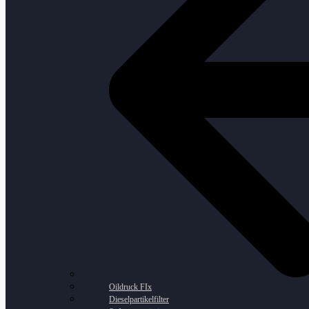
Oildruck FIx
Dieselpartikelfilter