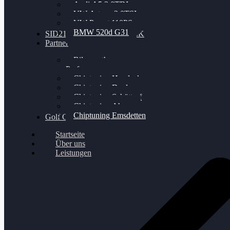
Audi A5 3.0TDI
VW Arteon 2.0TSI
VW Passat 110PS
BMW 520d G31
SID212 / 212EVO UNLOCK
Partner
Bilgenroth
Performance
Chiptuning Herzlacke
Chiptuning Duelmen
Chiptuning Schüttorf
Chiptuning Ahaus
Chiptuning Emsdetten
Golf Gewinnspiel
Startseite
Über uns
Leistungen