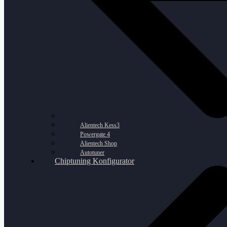
Alientech Kess3
Powergate 4
Alientech Shop
Autotuner
Chiptuning Konfigurator