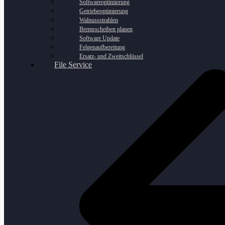
Softwareoptimierung
Getriebeoptimierung
Walnussstrahlen
Bremsscheiben planen
Software Update
Felgenaufbereitung
Ersatz- und Zweitschlüssel
File Service