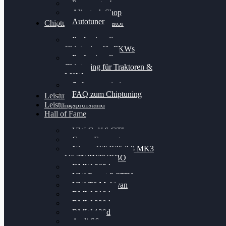
Powergate 4
Alientech Shop
Autotuner
Chiptuning Konfigurator
Professionelles
Chiptuning für PKWs
Professionelles
Chiptuning für Traktoren &
LKW
Softwareoptimierung
FAQ zum Chiptuning
Leistungsmessung
Leistungsprüfstand
Hall of Fame
VW Golf 6 GTI
Cupra Formentor
Nissan GT-R35 3.8 MK3
V6 TWINTURBO
BMW 525d
VW Passat 2.0TDI
VW T6 Multivan
BMW 318d
BMW 320d
BMW 120d
Audi S6