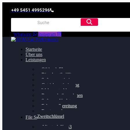
+49 5451 4995296
Whatsapp
Instagram
Startseite
Über uns
Leistungen
Oildruck FIx
Dieselpartikelfilter
Softwareoptimierung
Getriebeoptimierung
Walnussstrahlen
Bremsscheiben planen
Software Update
Felgenaufbereitung
Ersatz- und
Zweitschlüssel
File Service
Alientech Kess3