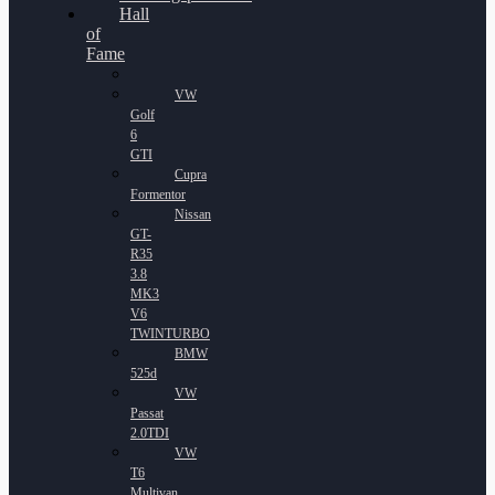
Hall
of
Fame
VW
Golf
6
GTI
Cupra
Formentor
Nissan
GT-
R35
3.8
MK3
V6
TWINTURBO
BMW
525d
VW
Passat
2.0TDI
VW
T6
Multivan