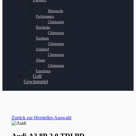
Bilgenroth
Performance
Chiptuning
Herzlacke
Chiptuning
Duelmen
Chiptuning
Schüttorf
Chiptuning
Ahaus
Chiptuning
Emsdetten
Golf
Gewinnspiel
Zurück zur Hersteller-Auswahl
Audi A3 8P 2.0 TDI PD