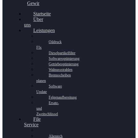
Gewinnspiel
Startseite
Über
uns
Leistungen
Oildruck
FIx
Dieselpartikelfilter
Softwareoptimierung
Getriebeoptimierung
Walnussstrahlen
Bremsscheiben
planen
Software
Update
Felgenaufbereitung
Ersatz-
und
Zweitschlüssel
File
Service
Alientech