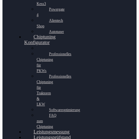
Kess3
Powergate
4
Alientech
Shop
Autotuner
Chiptuning
Konfigurator
Professionelles
Chiptuning
für
PKWs
Professionelles
Chiptuning
für
Traktoren
&
LKW
Softwareoptimierung
FAQ
zum
Chiptuning
Leistungsmessung
Leistungsprüfstand