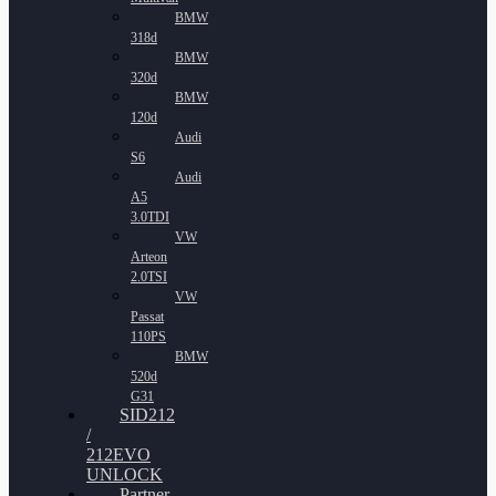
BMW
318d
BMW
320d
BMW
120d
Audi
S6
Audi
A5
3.0TDI
VW
Arteon
2.0TSI
VW
Passat
110PS
BMW
520d
G31
SID212
/
212EVO
UNLOCK
Partner