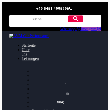
+49 5451 4995296
Whatsapp
Instagram
Startseite
Über
uns
Leistungen
Oildruck FIx
Dieselpartikelfilter
Softwareoptimierung
Getriebeoptimierung
Walnussstrahlen
Bremsscheiben planen
Software Update
Felgenaufbereitung
Ersatz- und