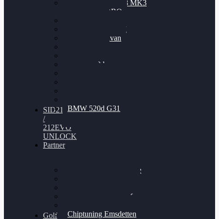
Nissan GT-R35 3.8 MK3
V6 TWINTURBO
BMW 525d
VW Passat 2.0TDI
VW T6 Multivan
BMW 318d
BMW 320d
BMW 120d
Audi S6
Audi A5 3.0TDI
VW Arteon 2.0TSI
VW Passat 110PS
BMW 520d G31
SID212
/
212EVO
UNLOCK
Partner
Bilgenroth Performance
Chiptuning Herzlacke
Chiptuning Duelmen
Chiptuning Schüttorf
Chiptuning Ahaus
Chiptuning Emsdetten
Golf