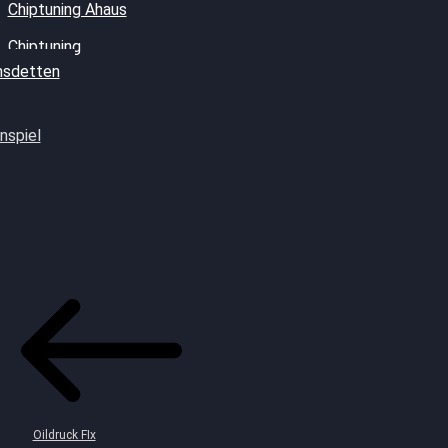
Chiptuning Ahaus
Chiptuning
sdetten
nspiel
Oildruck FIx