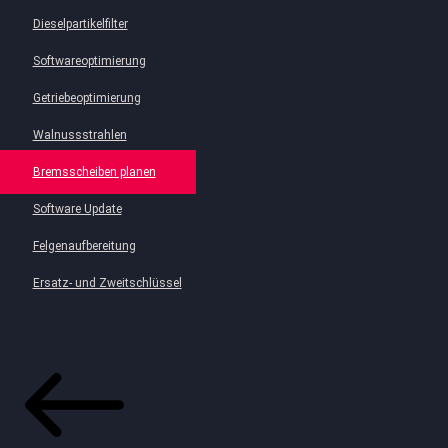
Dieselpartikelfilter
Softwareoptimierung
Getriebeoptimierung
Walnussstrahlen
Bremsscheiben planen
Software Update
Felgenaufbereitung
Ersatz- und Zweitschlüssel