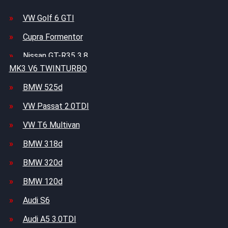
VW Golf 6 GTI
Cupra Formentor
Nissan GT-R35 3.8
MK3 V6 TWINTURBO
BMW 525d
VW Passat 2.0TDI
VW T6 Multivan
BMW 318d
BMW 320d
BMW 120d
Audi S6
Audi A5 3.0TDI