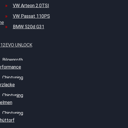
VW Arteon 2.0TSI
VW Passat 110PS
me
BMW 520d G31
 212EVO UNLOCK
Bilgenroth
rformance
Chiptuning
rzlacke
Chiptuning
elmen
Chiptuning
hüttorf