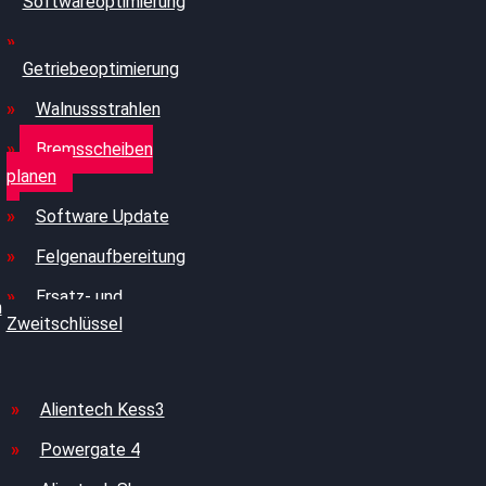
Softwareoptimierung
Getriebeoptimierung
Walnussstrahlen
Bremsscheiben
planen
Software Update
Felgenaufbereitung
Ersatz- und
n
Zweitschlüssel
Alientech Kess3
Powergate 4