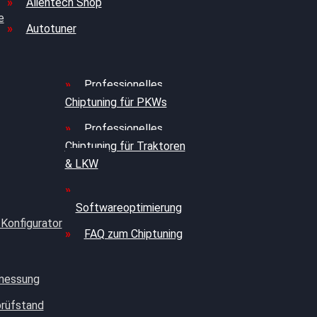
Alientech Shop
e
Autotuner
Professionelles
Chiptuning für PKWs
Professionelles
Chiptuning für Traktoren
& LKW
Softwareoptimierung
 Konfigurator
FAQ zum Chiptuning
messung
prüfstand