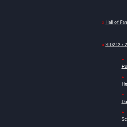
Hall of Fa
SID212 /
Pe
He
Du
Sc