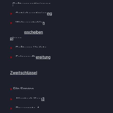
Softwareoptimierung
Getriebeoptimierung
Walnussstrahlen
Bremsscheiben
planen
Software Update
Felgenaufbereitung
Ersatz- und
Zweitschlüssel
File Service
Alientech Kess3
Powergate 4