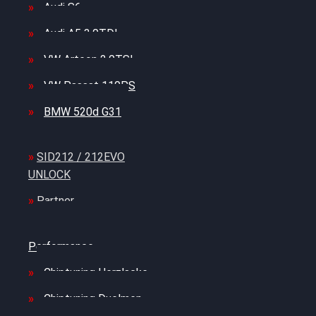
Audi S6
Audi A5 3.0TDI
VW Arteon 2.0TSI
VW Passat 110PS
BMW 520d G31
SID212 / 212EVO
UNLOCK
Partner
Bilgenroth
Performance
Chiptuning Herzlacke
Chiptuning Duelmen