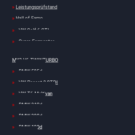
Leistungsprüfstand
Hall of Fame
VW Golf 6 GTI
Cupra Formentor
Nissan GT-R35 3.8
MK3 V6 TWINTURBO
BMW 525d
VW Passat 2.0TDI
VW T6 Multivan
BMW 318d
BMW 320d
BMW 120d