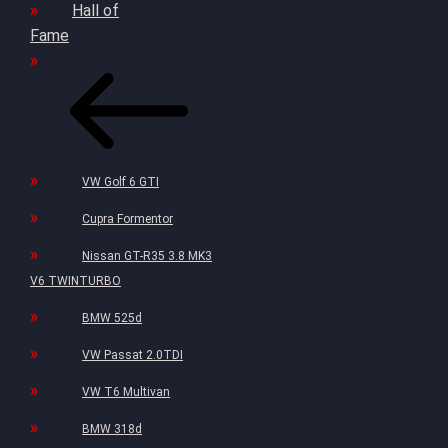
Hall of
Fame
VW Golf 6 GTI
Cupra Formentor
Nissan GT-R35 3.8 MK3
V6 TWINTURBO
BMW 525d
VW Passat 2.0TDI
VW T6 Multivan
BMW 318d