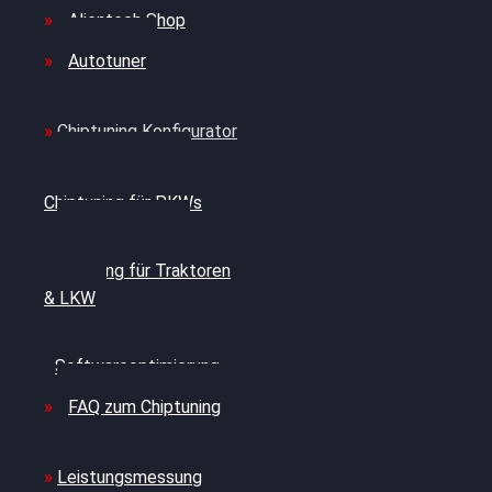
Alientech Shop
Autotuner
Chiptuning Konfigurator
Professionelles
Chiptuning für PKWs
Professionelles
Chiptuning für Traktoren
& LKW
Softwareoptimierung
FAQ zum Chiptuning
Leistungsmessung