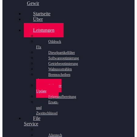
Gewinnspiel
Startseite
Über
uns
Leistungen
Oildruck
FIx
Dieselpartikelfilter
Softwareoptimierung
Getriebeoptimierung
Walnussstrahlen
Bremsscheiben
planen
Software
Update
Felgenaufbereitung
Ersatz-
und
Zweitschlüssel
File
Service
Alientech