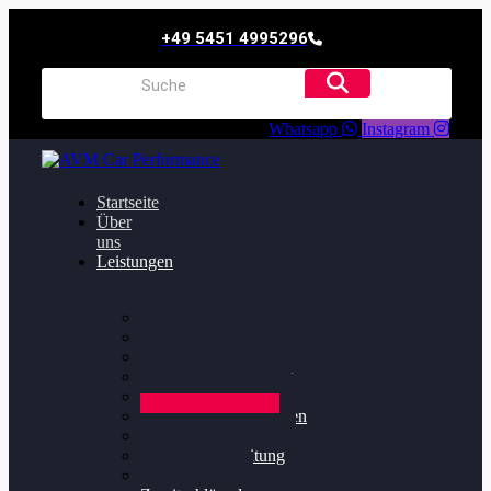
+49 5451 4995296
Whatsapp
Instagram
Startseite
Über
uns
Leistungen
Oildruck FIx
Dieselpartikelfilter
Softwareoptimierung
Getriebeoptimierung
Walnussstrahlen
Bremsscheiben planen
Software Update
Felgenaufbereitung
Ersatz- und