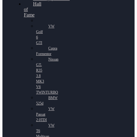
Hall
of
Fame
VW
Golf
6
GTI
Cupra
Formentor
Nissan
GT-
R35
3.8
MK3
V6
TWINTURBO
BMW
525d
VW
Passat
2.0TDI
VW
T6
Multivan