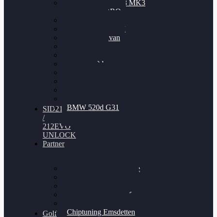
Nissan GT-R35 3.8 MK3
V6 TWINTURBO
BMW 525d
VW Passat 2.0TDI
VW T6 Multivan
BMW 318d
BMW 320d
BMW 120d
Audi S6
Audi A5 3.0TDI
VW Arteon 2.0TSI
VW Passat 110PS
BMW 520d G31
SID212
/
212EVO
UNLOCK
Partner
Bilgenroth Performance
Chiptuning Herzlacke
Chiptuning Duelmen
Chiptuning Schüttorf
Chiptuning Ahaus
Chiptuning Emsdetten
Golf