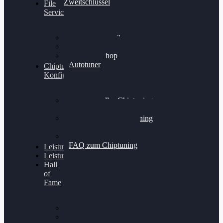
Zweitschlüssel
File
Service
Alientech Kess3
Powergate 4
Alientech Shop
Autotuner
Chiptuning
Konfigurator
Professionelles Chiptuning
für PKWs
Professionelles Chiptuning
für Traktoren & LKW
Softwareoptimierung
FAQ zum Chiptuning
Leistungsmessung
Leistungsprüfstand
Hall
of
Fame
VW Golf 6 GTI
Cupra Formentor