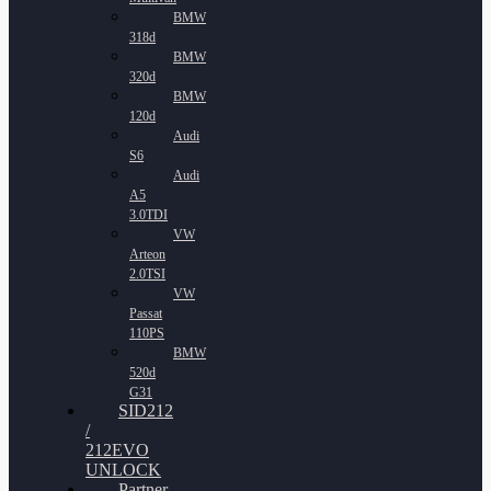
BMW
318d
BMW
320d
BMW
120d
Audi
S6
Audi
A5
3.0TDI
VW
Arteon
2.0TSI
VW
Passat
110PS
BMW
520d
G31
SID212
/
212EVO
UNLOCK
Partner