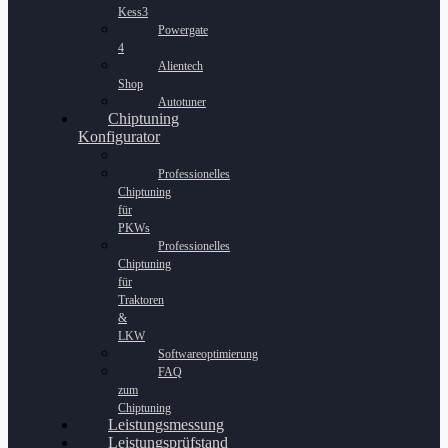
Kess3
Powergate
4
Alientech
Shop
Autotuner
Chiptuning
Konfigurator
Professionelles
Chiptuning
für
PKWs
Professionelles
Chiptuning
für
Traktoren
&
LKW
Softwareoptimierung
FAQ
zum
Chiptuning
Leistungsmessung
Leistungsprüfstand