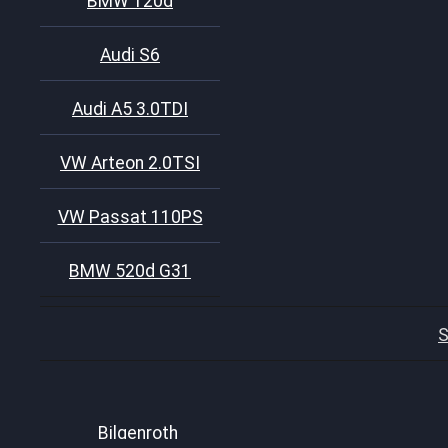
BMW 120d
Audi S6
Audi A5 3.0TDI
VW Arteon 2.0TSI
VW Passat 110PS
BMW 520d G31
S
Bilgenroth