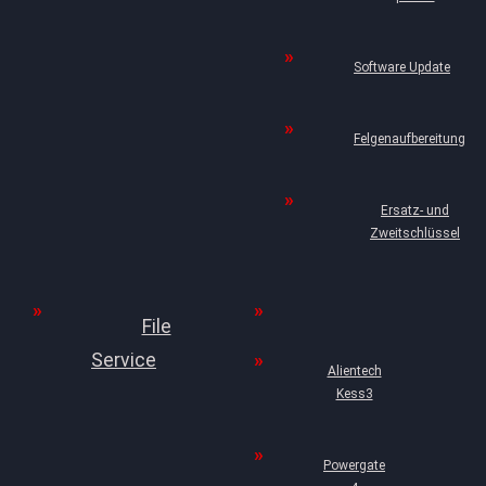
Software Update
Felgenaufbereitung
Ersatz- und
Zweitschlüssel
File
Service
Alientech
Kess3
Powergate