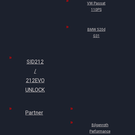
VW Passat
110PS
BMW 520d
G31
SID212
/
212EVO
UNLOCK
Partner
Bilgenroth
Performance