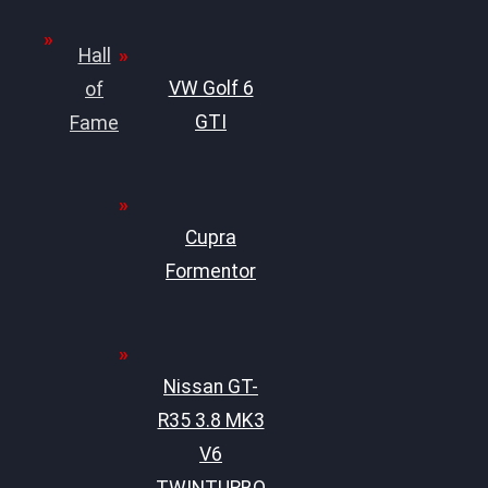
Hall
VW Golf 6
of
GTI
Fame
Cupra
Formentor
Nissan GT-
R35 3.8 MK3
V6