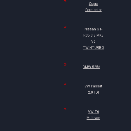
Cupra
Formentor
Nissan GT-
R35 3.8 MK3
V6
TWINTURBO
BMW 525d
VW Passat
2.0TDI
VW T6
Multivan