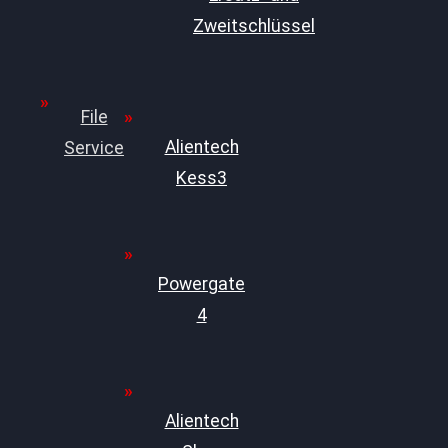
Zweitschlüssel
File
Alientech
Service
Kess3
Powergate
4
Alientech