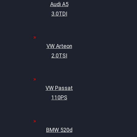
Audi A5
3.0TDI
VW Arteon
2.0TSI
VW Passat
110PS
BMW 520d