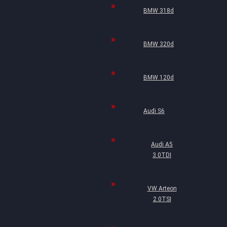
BMW 318d
BMW 320d
BMW 120d
Audi S6
Audi A5
3.0TDI
VW Arteon
2.0TSI