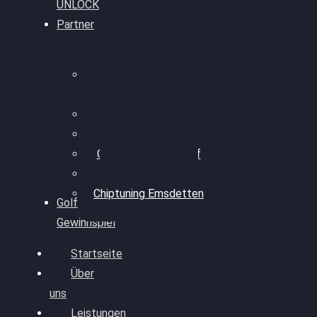
UNLOCK
Partner
Bilgenroth
Performance
Chiptuning Herzlacke
Chiptuning Duelmen
Chiptuning Schüttorf
Chiptuning Ahaus
Chiptuning Emsdetten
Golf
Gewinnspiel
Startseite
Über
uns
Leistungen