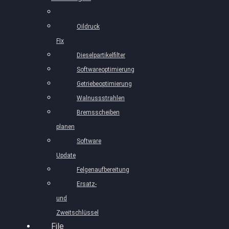
Oildruck
FIx
Dieselpartikelfilter
Softwareoptimierung
Getriebeoptimierung
Walnussstrahlen
Bremsscheiben
planen
Software
Update
Felgenaufbereitung
Ersatz-
und
Zweitschlüssel
File