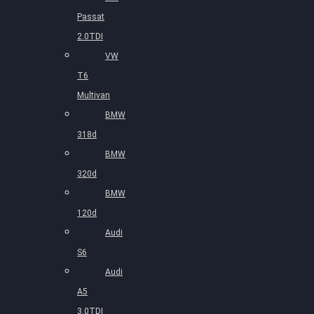
Passat
2.0TDI
VW
T6
Multivan
BMW
318d
BMW
320d
BMW
120d
Audi
S6
Audi
A5
3.0TDI