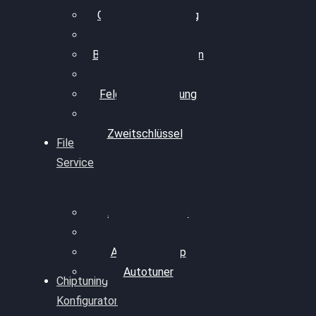
Getriebeoptimierung
Walnussstrahlen
Bremsscheiben planen
Software Update
Felgenaufbereitung
Ersatz- und
Zweitschlüssel
File
Service
Alientech Kess3
Powergate 4
Alientech Shop
Autotuner
Chiptuning
Konfigurator