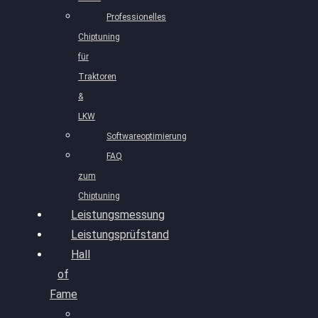
Professionelles
Chiptuning
für
Traktoren
&
LKW
Softwareoptimierung
FAQ
zum
Chiptuning
Leistungsmessung
Leistungsprüfstand
Hall
of
Fame