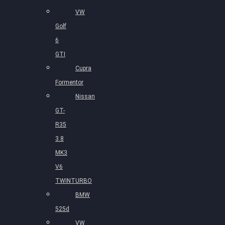
VW
Golf
6
GTI
Cupra
Formentor
Nissan
GT-
R35
3.8
MK3
V6
TWINTURBO
BMW
525d
VW