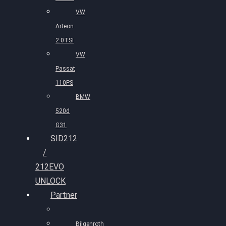
VW
Arteon
2.0TSI
VW
Passat
110PS
BMW
520d
G31
SID212
/
212EVO
UNLOCK
Partner
Bilgenroth