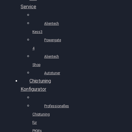
Service
Alientech
Kess3
Powergate
4
Alientech
Shop
Autotuner
Chiptuning
Konfigurator
Professionelles
Chiptuning
für
PKWs