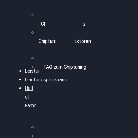
Professionelles
Chiptuning für PKWs
Professionelles
Chiptuning für Traktoren
& LKW
Softwareoptimierung
FAQ zum Chiptuning
Leistungsmessung
Leistungsprüfstand
Hall
of
Fame
VW Golf 6 GTI
Cupra Formentor