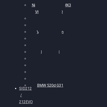
Nissan GT-R35 3.8 MK3
V6 TWINTURBO
BMW 525d
VW Passat 2.0TDI
VW T6 Multivan
BMW 318d
BMW 320d
BMW 120d
Audi S6
Audi A5 3.0TDI
VW Arteon 2.0TSI
VW Passat 110PS
BMW 520d G31
SID212
/
212EVO