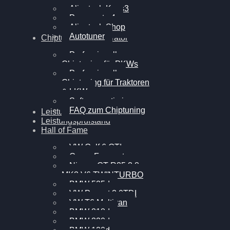
Alientech Kess3
Powergate 4
Alientech Shop
Autotuner
Chiptuning Konfigurator
Professionelles
Chiptuning für PKWs
Professionelles
Chiptuning für Traktoren
& LKW
Softwareoptimierung
FAQ zum Chiptuning
Leistungsmessung
Leistungsprüfstand
Hall of Fame
VW Golf 6 GTI
Cupra Formentor
Nissan GT-R35 3.8
MK3 V6 TWINTURBO
BMW 525d
VW Passat 2.0TDI
VW T6 Multivan
BMW 318d
BMW 320d