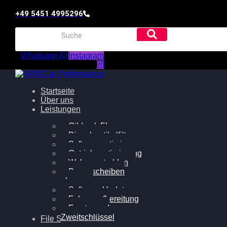
+49 5451 4995296
Whatsapp
Instagram
Startseite
Über uns
Leistungen
Oildruck FIx
Dieselpartikelfilter
Softwareoptimierung
Getriebeoptimierung
Walnussstrahlen
Bremsscheiben
planen
Software Update
Felgenaufbereitung
Ersatz- und
Zweitschlüssel
File Service