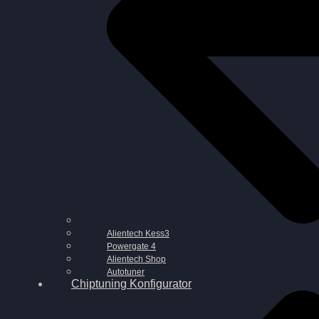
Alientech Kess3
Powergate 4
Alientech Shop
Autotuner
Chiptuning Konfigurator