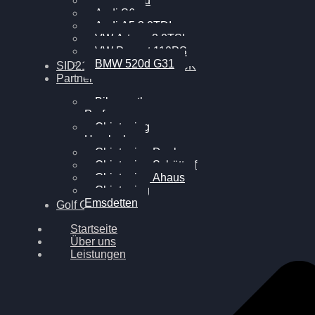
BMW 120d
Audi S6
Audi A5 3.0TDI
VW Arteon 2.0TSI
VW Passat 110PS
BMW 520d G31
SID212 / 212EVO UNLOCK
Partner
Bilgenroth
Performance
Chiptuning
Herzlacke
Chiptuning Duelmen
Chiptuning Schüttorf
Chiptuning Ahaus
Chiptuning
Emsdetten
Golf Gewinnspiel
Startseite
Über uns
Leistungen