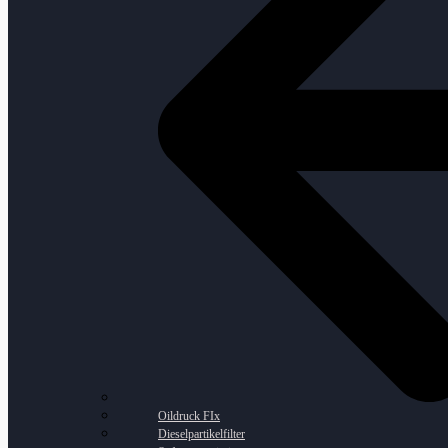
Oildruck FIx
Dieselpartikelfilter