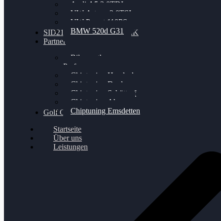
Audi A5 3.0TDI
VW Arteon 2.0TSI
VW Passat 110PS
BMW 520d G31
SID212 / 212EVO UNLOCK
Partner
Bilgenroth
Performance
Chiptuning Herzlacke
Chiptuning Duelmen
Chiptuning Schüttorf
Chiptuning Ahaus
Chiptuning Emsdetten
Golf Gewinnspiel
Startseite
Über uns
Leistungen