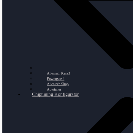
Alientech Kess3
Powergate 4
Alientech Shop
Autotuner
Chiptuning Konfigurator