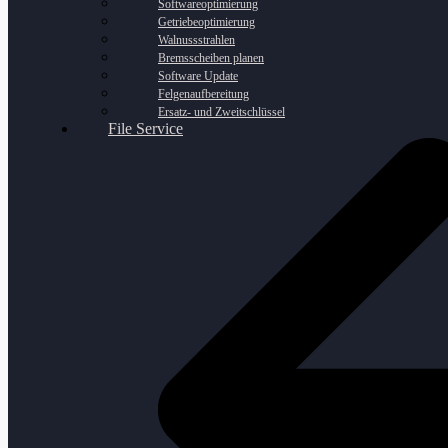
Softwareoptimierung
Getriebeoptimierung
Walnussstrahlen
Bremsscheiben planen
Software Update
Felgenaufbereitung
Ersatz- und Zweitschlüssel
File Service