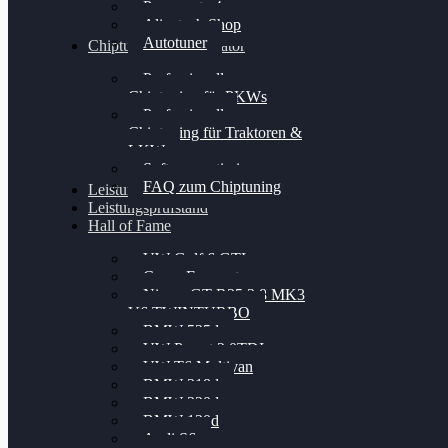
Powergate 4
Alientech Shop
Autotuner
Chiptuning Konfigurator
Professionelles
Chiptuning für PKWs
Professionelles
Chiptuning für Traktoren &
LKW
Softwareoptimierung
FAQ zum Chiptuning
Leistungsmessung
Leistungsprüfstand
Hall of Fame
VW Golf 6 GTI
Cupra Formentor
Nissan GT-R35 3.8 MK3
V6 TWINTURBO
BMW 525d
VW Passat 2.0TDI
VW T6 Multivan
BMW 318d
BMW 320d
BMW 120d
Audi S6