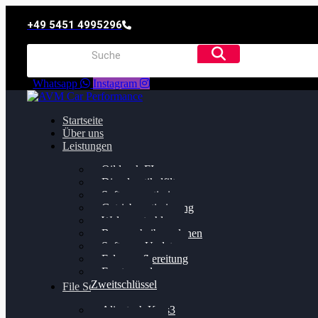
+49 5451 4995296
Whatsapp
Instagram
Startseite
Über uns
Leistungen
Oildruck FIx
Dieselpartikelfilter
Softwareoptimierung
Getriebeoptimierung
Walnussstrahlen
Bremsscheiben planen
Software Update
Felgenaufbereitung
Ersatz- und
Zweitschlüssel
File Service
Alientech Kess3