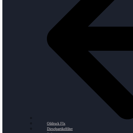
Oildruck FIx
Dieselpartikelfilter