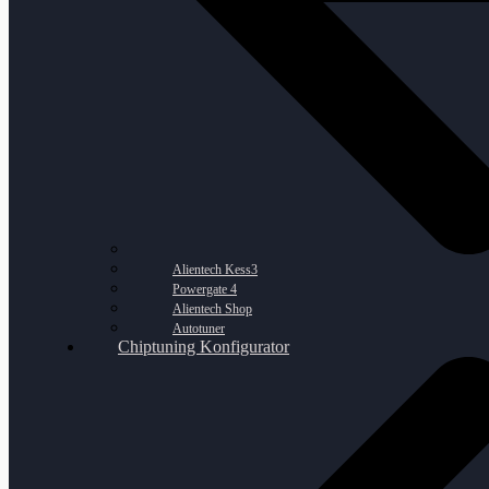
Alientech Kess3
Powergate 4
Alientech Shop
Autotuner
Chiptuning Konfigurator