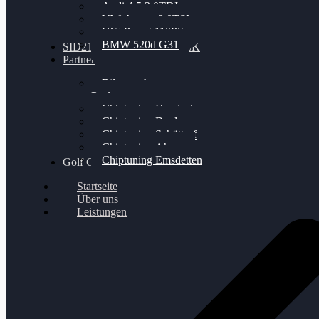
Audi A5 3.0TDI
VW Arteon 2.0TSI
VW Passat 110PS
BMW 520d G31
SID212 / 212EVO UNLOCK
Partner
Bilgenroth
Performance
Chiptuning Herzlacke
Chiptuning Duelmen
Chiptuning Schüttorf
Chiptuning Ahaus
Chiptuning Emsdetten
Golf Gewinnspiel
Startseite
Über uns
Leistungen