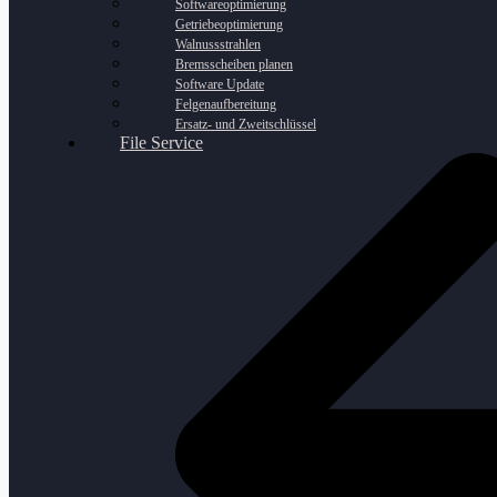
Softwareoptimierung
Getriebeoptimierung
Walnussstrahlen
Bremsscheiben planen
Software Update
Felgenaufbereitung
Ersatz- und Zweitschlüssel
File Service