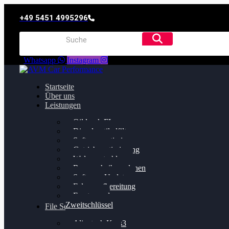
+49 5451 4995296
Whatsapp
Instagram
Startseite
Über uns
Leistungen
Oildruck FIx
Dieselpartikelfilter
Softwareoptimierung
Getriebeoptimierung
Walnussstrahlen
Bremsscheiben planen
Software Update
Felgenaufbereitung
Ersatz- und
Zweitschlüssel
File Service
Alientech Kess3