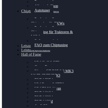
Powergate 4
Alientech Shop
Autotuner
Chiptuning Konfigurator
Professionelles
Chiptuning für PKWs
Professionelles
Chiptuning für Traktoren &
LKW
Softwareoptimierung
FAQ zum Chiptuning
Leistungsmessung
Leistungsprüfstand
Hall of Fame
VW Golf 6 GTI
Cupra Formentor
Nissan GT-R35 3.8 MK3
V6 TWINTURBO
BMW 525d
VW Passat 2.0TDI
VW T6 Multivan
BMW 318d
BMW 320d
BMW 120d
Audi S6