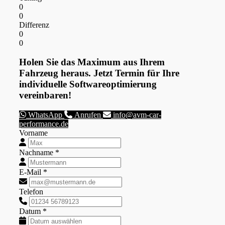
0
0
Differenz
0
0
Holen Sie das Maximum aus Ihrem
Fahrzeug heraus. Jetzt Termin für Ihre
individuelle Softwareoptimierung
vereinbaren!
WhatsApp
Anrufen
info@avm-car-
performance.de
Vorname
Nachname *
E-Mail *
Telefon
Datum *