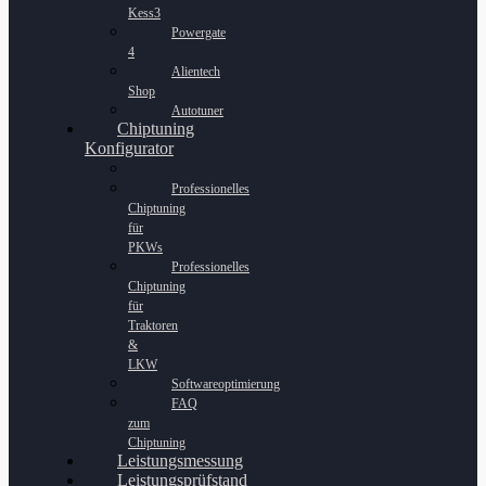
Kess3
Powergate
4
Alientech
Shop
Autotuner
Chiptuning
Konfigurator
Professionelles
Chiptuning
für
PKWs
Professionelles
Chiptuning
für
Traktoren
&
LKW
Softwareoptimierung
FAQ
zum
Chiptuning
Leistungsmessung
Leistungsprüfstand