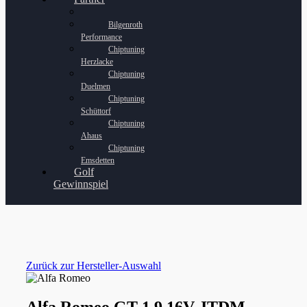
Bilgenroth
Performance
Chiptuning
Herzlacke
Chiptuning
Duelmen
Chiptuning
Schüttorf
Chiptuning
Ahaus
Chiptuning
Emsdetten
Golf
Gewinnspiel
Zurück zur Hersteller-Auswahl
Alfa Romeo GT 1.9 16V JTDM