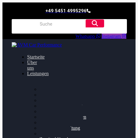
+49 5451 4995296
Whatsapp
Instagram
Startseite
Über
uns
Leistungen
Oildruck FIx
Dieselpartikelfilter
Softwareoptimierung
Getriebeoptimierung
Walnussstrahlen
Bremsscheiben planen
Software Update
Felgenaufbereitung
Ersatz- und