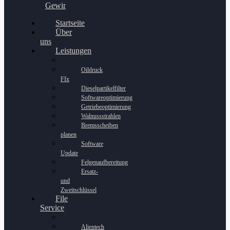
Gewinnspiel
Startseite
Über
uns
Leistungen
Oildruck
FIx
Dieselpartikelfilter
Softwareoptimierung
Getriebeoptimierung
Walnussstrahlen
Bremsscheiben
planen
Software
Update
Felgenaufbereitung
Ersatz-
und
Zweitschlüssel
File
Service
Alientech