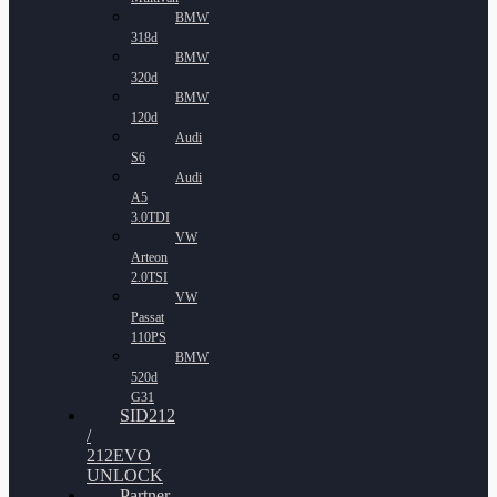
BMW
318d
BMW
320d
BMW
120d
Audi
S6
Audi
A5
3.0TDI
VW
Arteon
2.0TSI
VW
Passat
110PS
BMW
520d
G31
SID212
/
212EVO
UNLOCK
Partner