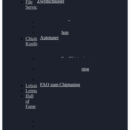
Zweitschlüssel
File
Service
Alientech Kess3
Powergate 4
Alientech Shop
Autotuner
Chiptuning
Konfigurator
Professionelles Chiptuning
für PKWs
Professionelles Chiptuning
für Traktoren & LKW
Softwareoptimierung
FAQ zum Chiptuning
Leistungsmessung
Leistungsprüfstand
Hall
of
Fame
VW Golf 6 GTI
Cupra Formentor