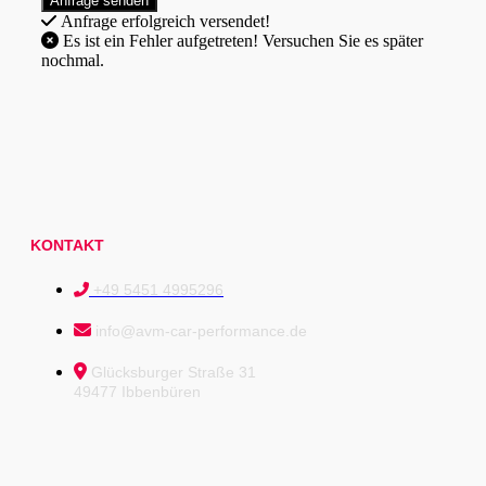
Anfrage erfolgreich versendet!
Es ist ein Fehler aufgetreten! Versuchen Sie es später
nochmal.
KONTAKT
+49 5451 4995296
info@avm-car-performance.de
Glücksburger Straße 31
49477 Ibbenbüren