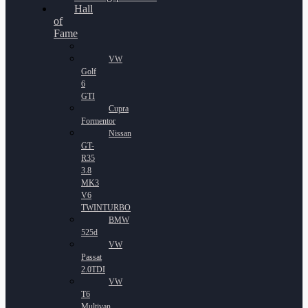
Hall
of
Fame
VW
Golf
6
GTI
Cupra
Formentor
Nissan
GT-
R35
3.8
MK3
V6
TWINTURBO
BMW
525d
VW
Passat
2.0TDI
VW
T6
Multivan