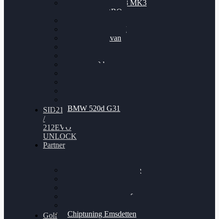
Nissan GT-R35 3.8 MK3
V6 TWINTURBO
BMW 525d
VW Passat 2.0TDI
VW T6 Multivan
BMW 318d
BMW 320d
BMW 120d
Audi S6
Audi A5 3.0TDI
VW Arteon 2.0TSI
VW Passat 110PS
BMW 520d G31
SID212
/
212EVO
UNLOCK
Partner
Bilgenroth Performance
Chiptuning Herzlacke
Chiptuning Duelmen
Chiptuning Schüttorf
Chiptuning Ahaus
Chiptuning Emsdetten
Golf