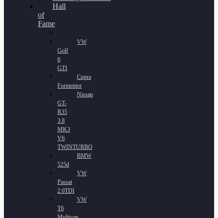
Hall
of
Fame
VW
Golf
6
GTI
Cupra
Formentor
Nissan
GT-
R35
3.8
MK3
V6
TWINTURBO
BMW
525d
VW
Passat
2.0TDI
VW
T6
Multivan