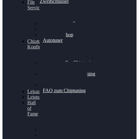
Zweitschlüssel
File
Service
Alientech Kess3
Powergate 4
Alientech Shop
Autotuner
Chiptuning
Konfigurator
Professionelles Chiptuning
für PKWs
Professionelles Chiptuning
für Traktoren & LKW
Softwareoptimierung
FAQ zum Chiptuning
Leistungsmessung
Leistungsprüfstand
Hall
of
Fame
VW Golf 6 GTI
Cupra Formentor