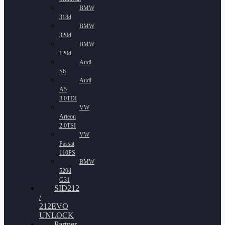
BMW
318d
BMW
320d
BMW
120d
Audi
S6
Audi
A5
3.0TDI
VW
Arteon
2.0TSI
VW
Passat
110PS
BMW
520d
G31
SID212
/
212EVO
UNLOCK
Partner