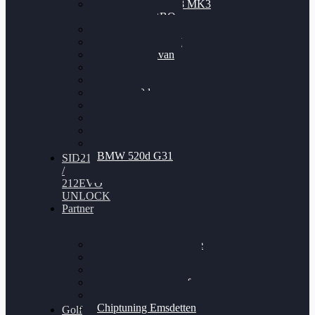
Nissan GT-R35 3.8 MK3
V6 TWINTURBO
BMW 525d
VW Passat 2.0TDI
VW T6 Multivan
BMW 318d
BMW 320d
BMW 120d
Audi S6
Audi A5 3.0TDI
VW Arteon 2.0TSI
VW Passat 110PS
BMW 520d G31
SID212
/
212EVO
UNLOCK
Partner
Bilgenroth Performance
Chiptuning Herzlacke
Chiptuning Duelmen
Chiptuning Schüttorf
Chiptuning Ahaus
Chiptuning Emsdetten
Golf