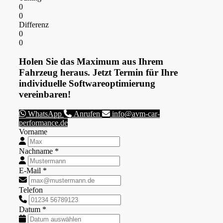
0
0
Differenz
0
0
Holen Sie das Maximum aus Ihrem
Fahrzeug heraus. Jetzt Termin für Ihre
individuelle Softwareoptimierung
vereinbaren!
WhatsApp
Anrufen
info@avm-car-
performance.de
Vorname
Nachname *
E-Mail *
Telefon
Datum *