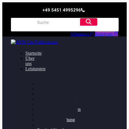
+49 5451 4995296
Whatsapp
Instagram
Startseite
Über
uns
Leistungen
Oildruck FIx
Dieselpartikelfilter
Softwareoptimierung
Getriebeoptimierung
Walnussstrahlen
Bremsscheiben planen
Software Update
Felgenaufbereitung
Ersatz- und