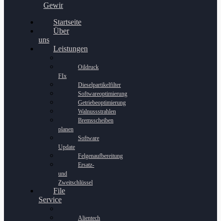
Gewinnspiel
Startseite
Über
uns
Leistungen
Oildruck
FIx
Dieselpartikelfilter
Softwareoptimierung
Getriebeoptimierung
Walnussstrahlen
Bremsscheiben
planen
Software
Update
Felgenaufbereitung
Ersatz-
und
Zweitschlüssel
File
Service
Alientech