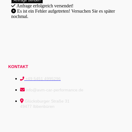
Anfrage erfolgreich versendet!
Es ist ein Fehler aufgetreten! Versuchen Sie es später
nochmal.
KONTAKT
+49 5451 4995296
info@avm-car-performance.de
Glücksburger Straße 31
49477 Ibbenbüren