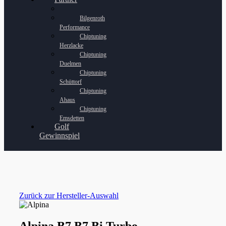
Bilgenroth
Performance
Chiptuning
Herzlacke
Chiptuning
Duelmen
Chiptuning
Schüttorf
Chiptuning
Ahaus
Chiptuning
Emsdetten
Golf
Gewinnspiel
Zurück zur Hersteller-Auswahl
Alpina B7 B7 Bi Turbo