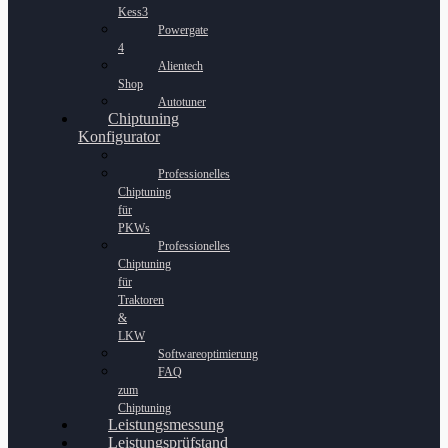
Kess3
Powergate
4
Alientech
Shop
Autotuner
Chiptuning
Konfigurator
Professionelles
Chiptuning
für
PKWs
Professionelles
Chiptuning
für
Traktoren
&
LKW
Softwareoptimierung
FAQ
zum
Chiptuning
Leistungsmessung
Leistungsprüfstand